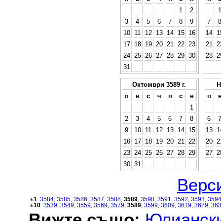
1
2
3
4
5
6
7
8
9
7
10
11
12
13
14
15
16
14
1
17
18
19
20
21
22
23
21
2
24
25
26
27
28
29
30
28
2
31
Октомври 3589 г.
Н
п
в
с
ч
п
с
н
п
1
2
3
4
5
6
7
8
6
9
10
11
12
13
14
15
13
1
16
17
18
19
20
21
22
20
2
23
24
25
26
27
28
29
27
2
30
31
Верси
±1
:
3584
,
3585
,
3586
,
3587
,
3588
,
3589
,
3590
,
3591
,
3592
,
3593
,
359
±10
:
3539
,
3549
,
3559
,
3569
,
3579
,
3589
,
3599
,
3609
,
3619
,
3629
,
36
Вижте също:
Юлиански