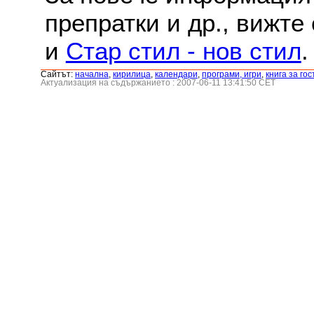
препратки и др., вижте
и
Стар стил - нов стил
.
Сайтът:
началнa
,
кирилица
,
календари
,
програми, игри
,
книга за гос
Актуализация на съдържанието : 2007-06-11 13:41:50 CET