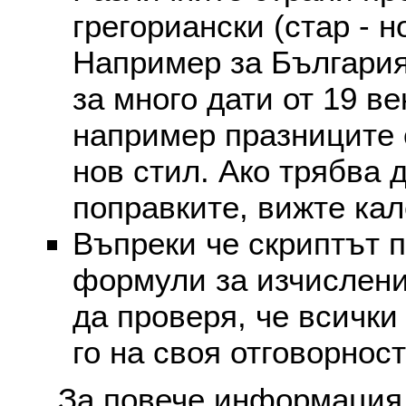
грегориански (стар - н
Например за България
за много дати от 19 в
например празниците 
нов стил. Ако трябва 
поправките, вижте ка
Въпреки че скриптът 
формули за изчислени
да проверя, че всички
го на своя отговорност
За повече информация 