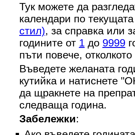
Тук можете да разглед
календари по текущат
стил)
, за справка или 
годините от
1
до
9999
г
пъти повече, отколкото
Въведете желаната годи
кутийка и натиснете "О
да щракнете на препра
следваща година.
Забележки
:
Ако въведете годината