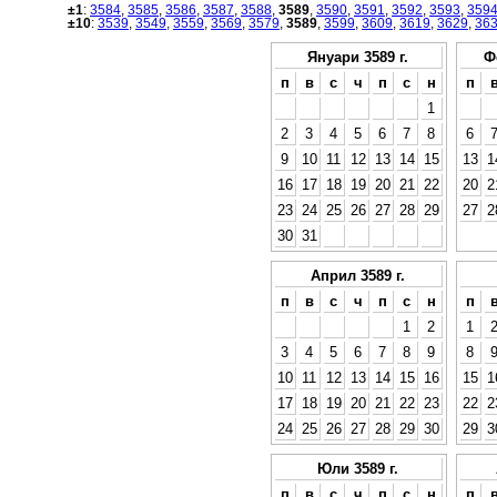
±1
:
3584
,
3585
,
3586
,
3587
,
3588
,
3589
,
3590
,
3591
,
3592
,
3593
,
359
±10
:
3539
,
3549
,
3559
,
3569
,
3579
,
3589
,
3599
,
3609
,
3619
,
3629
,
36
Януари 3589 г.
Ф
п
в
с
ч
п
с
н
п
1
2
3
4
5
6
7
8
6
9
10
11
12
13
14
15
13
1
16
17
18
19
20
21
22
20
2
23
24
25
26
27
28
29
27
2
30
31
Април 3589 г.
п
в
с
ч
п
с
н
п
1
2
1
3
4
5
6
7
8
9
8
10
11
12
13
14
15
16
15
1
17
18
19
20
21
22
23
22
2
24
25
26
27
28
29
30
29
3
Юли 3589 г.
п
в
с
ч
п
с
н
п