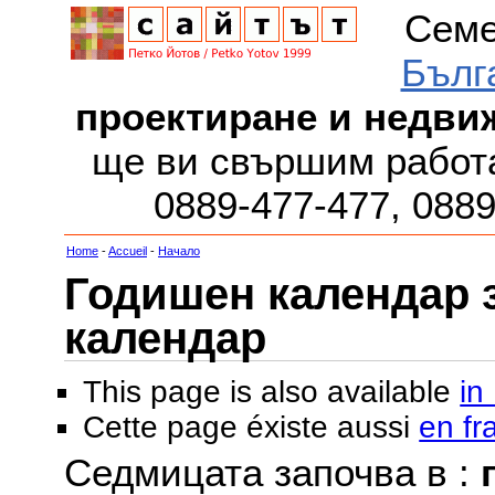
Семе
Бълг
проектиране и недви
ще ви свършим работа
0889-477-477, 088
Home
-
Accueil
-
Начало
Годишен календар за
календар
This page is also available
in
Cette page éxiste aussi
en fr
Седмицата започва в :