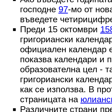
господне
97
-мо от нов
въведете четирицифре
Преди 15 октомври
15
григориански календа
официален календар 
показва календари и п
образователна цел - т
григориански календар
как се използва. В пр
страницата на
юлианс
Различните страни пр