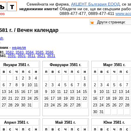
Семейната ни фирма,
АКЦЕНТ България ЕООД
, се 
недвижими имоти!
Обадете ни се, ще ви свършим работ
0889-477-477, 0889-477-411
www.acc
81 г. / Вечен календар
ish
.
.
лник
-
неделя
81
,
3582
,
3583
,
3584
,
3585
,
3586
581
,
3591
,
3601
,
3611
,
3621
,
3631
Януари 3581 г.
Февруари 3581 г.
Март 3581 г.
в
с
ч
п
с
н
п
в
с
ч
п
с
н
п
в
с
ч
п
с
1
2
3
4
1
6
7
8
9
10
11
2
3
4
5
6
7
8
2
3
4
5
6
7
13
14
15
16
17
18
9
10
11
12
13
14
15
9
10
11
12
13
14
20
21
22
23
24
25
16
17
18
19
20
21
22
16
17
18
19
20
21
27
28
29
30
31
23
24
25
26
27
28
23
24
25
26
27
28
30
31
Април 3581 г.
Май 3581 г.
Юни 3581 г.
в
с
ч
п
с
н
п
в
с
ч
п
с
н
п
в
с
ч
п
с