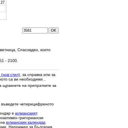
27
ветница, Спасовден, които
51 - 2100.
 (нов стил)
, за справка или за
кото са ви необходими...
да щракнете на препратките за
 въведете четирицифреното
лендар е
юлианският
.
роактивен григориански
 на
юлианския календар
.
реме. Например за България,