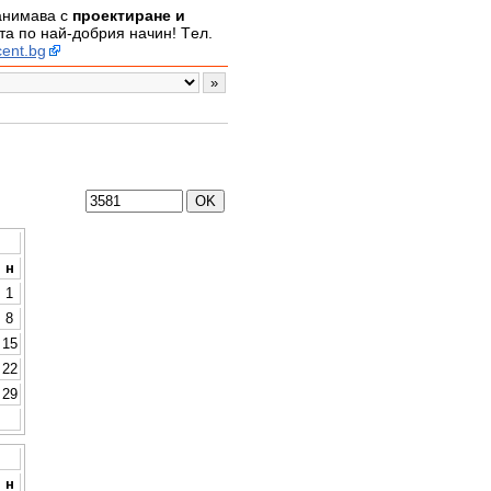
занимава с
проектиране и
а по най-добрия начин! Tел.
ent.bg
н
1
8
15
22
29
н