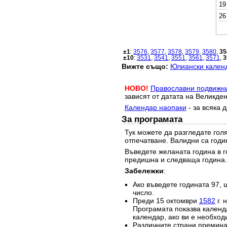
19
26
±1
:
3576
,
3577
,
3578
,
3579
,
3580
,
35
±10
:
3531
,
3541
,
3551
,
3561
,
3571
,
3
Вижте също:
Юлиански календ
НОВО!
Православни подвижн
зависят от датата на Великден
Календар наопаки
- за всяка 
За програмата
Тук можете да разгледате го
отпечатване. Валидни са годи
Въведете желаната година в г
предишна и следваща година.
Забележки
:
Ако въведете годината 97, 
число.
Преди 15 октомври
1582
г. 
Програмата показва календа
календар, ако ви е необход
Различните страни преминав