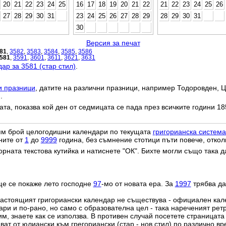
20
21
22
23
24
25
16
17
18
19
20
21
22
21
22
23
24
25
26
27
28
29
30
31
23
24
25
26
27
28
29
28
29
30
31
30
Версия за печат
81
,
3582
,
3583
,
3584
,
3585
,
3586
581
,
3591
,
3601
,
3611
,
3621
,
3631
ар за 3581 (стар стил)
.
и празници
, датите на различни празници, например Тодоровден, Ц
.
дата, показва кой ден от седмицата се пада през всичките години 18
лям брой целогодишни календари по текущата
григорианска система
ните от
1
до
9999
година, без съмнение стотици пъти повече, откол
орната текстова кутийка и натиснете "ОК". Бихте могли също така 
ще се покаже лето господне
97
-мо от новата ера. За
1997
трябва да
настоящият григориански календар не съществува - официален ка
ри и по-рано, но само с образователна цел - така нареченият рет
им, знаете как се използва. В противен случай посетете страницата
ат от юлиански към грегориански (стар - нов стил) по различно в