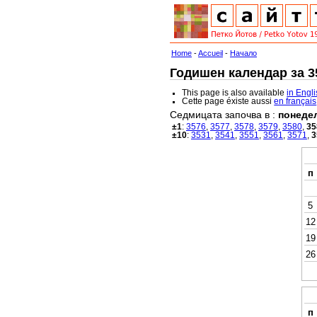
Home
-
Accueil
-
Начало
Годишен календар за 35
This page is also available
in Engl
Cette page éxiste aussi
en français
Седмицата започва в :
понеде
±1
:
3576
,
3577
,
3578
,
3579
,
3580
,
35
±10
:
3531
,
3541
,
3551
,
3561
,
3571
,
3
п
5
12
19
26
п