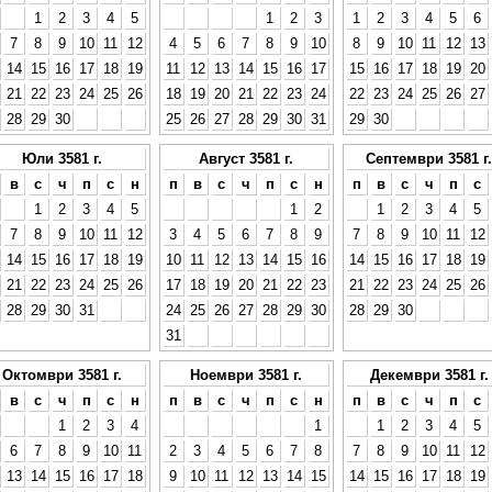
1
2
3
4
5
1
2
3
1
2
3
4
5
6
7
8
9
10
11
12
4
5
6
7
8
9
10
8
9
10
11
12
13
14
15
16
17
18
19
11
12
13
14
15
16
17
15
16
17
18
19
20
21
22
23
24
25
26
18
19
20
21
22
23
24
22
23
24
25
26
27
28
29
30
25
26
27
28
29
30
31
29
30
Юли 3581 г.
Август 3581 г.
Септември 3581 г.
в
с
ч
п
с
н
п
в
с
ч
п
с
н
п
в
с
ч
п
с
1
2
3
4
5
1
2
1
2
3
4
5
7
8
9
10
11
12
3
4
5
6
7
8
9
7
8
9
10
11
12
14
15
16
17
18
19
10
11
12
13
14
15
16
14
15
16
17
18
19
21
22
23
24
25
26
17
18
19
20
21
22
23
21
22
23
24
25
26
28
29
30
31
24
25
26
27
28
29
30
28
29
30
31
Октомври 3581 г.
Ноември 3581 г.
Декември 3581 г.
в
с
ч
п
с
н
п
в
с
ч
п
с
н
п
в
с
ч
п
с
1
2
3
4
1
1
2
3
4
5
6
7
8
9
10
11
2
3
4
5
6
7
8
7
8
9
10
11
12
13
14
15
16
17
18
9
10
11
12
13
14
15
14
15
16
17
18
19