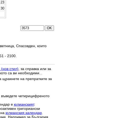
23
30
ветница, Спасовден, които
51 - 2100.
 (нов стил)
, за справка или за
кото са ви необходими...
да щракнете на препратките за
 въведете четирицифреното
лендар е
юлианският
.
роактивен григориански
 на
юлианския календар
.
реме. Например за България,