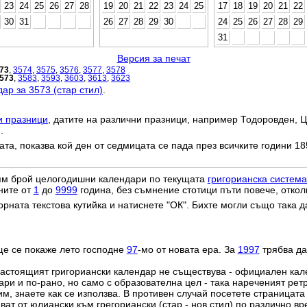
23
24
25
26
27
28
19
20
21
22
23
24
25
17
18
19
20
21
22
30
31
26
27
28
29
30
24
25
26
27
28
29
31
Версия за печат
73
,
3574
,
3575
,
3576
,
3577
,
3578
573
,
3583
,
3593
,
3603
,
3613
,
3623
ар за 3573 (стар стил)
.
и празници
, датите на различни празници, например Тодоровден, Ц
.
дата, показва кой ден от седмицата се пада през всичките години 18
лям брой целогодишни календари по текущата
григорианска система
ните от
1
до
9999
година, без съмнение стотици пъти повече, откол
орната текстова кутийка и натиснете "ОК". Бихте могли също така 
ще се покаже лето господне
97
-мо от новата ера. За
1997
трябва да
настоящият григориански календар не съществува - официален ка
ри и по-рано, но само с образователна цел - така нареченият рет
им, знаете как се използва. В противен случай посетете страницата
ат от юлиански към грегориански (стар - нов стил) по различно в