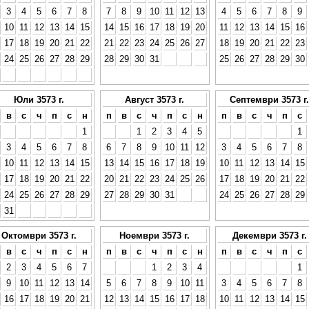
3
4
5
6
7
8
7
8
9
10
11
12
13
4
5
6
7
8
9
10
11
12
13
14
15
14
15
16
17
18
19
20
11
12
13
14
15
16
17
18
19
20
21
22
21
22
23
24
25
26
27
18
19
20
21
22
23
24
25
26
27
28
29
28
29
30
31
25
26
27
28
29
30
Юли 3573 г.
Август 3573 г.
Септември 3573 г.
в
с
ч
п
с
н
п
в
с
ч
п
с
н
п
в
с
ч
п
с
1
1
2
3
4
5
1
3
4
5
6
7
8
6
7
8
9
10
11
12
3
4
5
6
7
8
10
11
12
13
14
15
13
14
15
16
17
18
19
10
11
12
13
14
15
17
18
19
20
21
22
20
21
22
23
24
25
26
17
18
19
20
21
22
24
25
26
27
28
29
27
28
29
30
31
24
25
26
27
28
29
31
Октомври 3573 г.
Ноември 3573 г.
Декември 3573 г.
в
с
ч
п
с
н
п
в
с
ч
п
с
н
п
в
с
ч
п
с
2
3
4
5
6
7
1
2
3
4
1
9
10
11
12
13
14
5
6
7
8
9
10
11
3
4
5
6
7
8
16
17
18
19
20
21
12
13
14
15
16
17
18
10
11
12
13
14
15