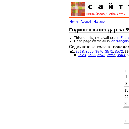
Home
-
Accueil
-
Начало
Годишен календар за 35
This page is also available
in Engl
Cette page éxiste aussi
en français
Седмицата започва в :
понеде
±1
:
3568
,
3569
,
3570
,
3571
,
3572
,
35
±10
:
3523
,
3533
,
3543
,
3553
,
3563
,
3
п
1
8
15
22
29
п