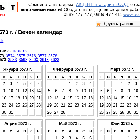
Семейната ни фирма,
АКЦЕНТ България ЕООД
, се 
недвижими имоти!
Обадете ни се, ще ви свършим работ
0889-477-477, 0889-477-411
www.acc
73 г. / Вечен календар
ish
.
.
лник
-
неделя
73
,
3574
,
3575
,
3576
,
3577
,
3578
573
,
3583
,
3593
,
3603
,
3613
,
3623
Януари 3573 г.
Февруари 3573 г.
Март 3573 г.
в
с
ч
п
с
н
п
в
с
ч
п
с
н
п
в
с
ч
п
с
2
3
4
5
6
7
1
2
3
4
1
2
3
9
10
11
12
13
14
5
6
7
8
9
10
11
5
6
7
8
9
10
16
17
18
19
20
21
12
13
14
15
16
17
18
12
13
14
15
16
17
23
24
25
26
27
28
19
20
21
22
23
24
25
19
20
21
22
23
24
30
31
26
27
28
26
27
28
29
30
31
Април 3573 г.
Май 3573 г.
Юни 3573 г.
в
с
ч
п
с
н
п
в
с
ч
п
с
н
п
в
с
ч
п
с
1
1
2
3
4
5
6
1
2