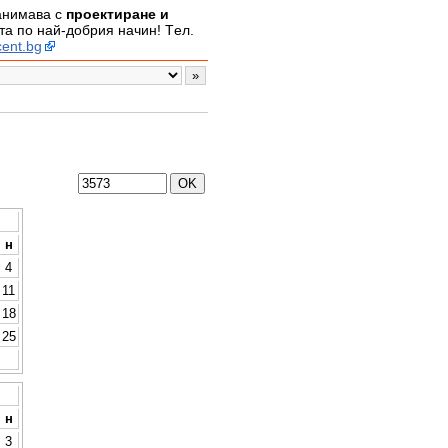
занимава с
проектиране и
а по най-добрия начин! Tел.
ent.bg
н
4
11
18
25
н
3