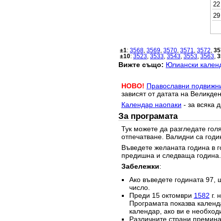
22
29
±1
:
3568
,
3569
,
3570
,
3571
,
3572
,
35
±10
:
3523
,
3533
,
3543
,
3553
,
3563
,
3
Вижте също:
Юлиански календ
НОВО!
Православни подвижн
зависят от датата на Великден
Календар наопаки
- за всяка 
За програмата
Тук можете да разгледате го
отпечатване. Валидни са годи
Въведете желаната година в г
предишна и следваща година.
Забележки
:
Ако въведете годината 97, 
число.
Преди 15 октомври
1582
г. 
Програмата показва календа
календар, ако ви е необход
Различните страни преминав