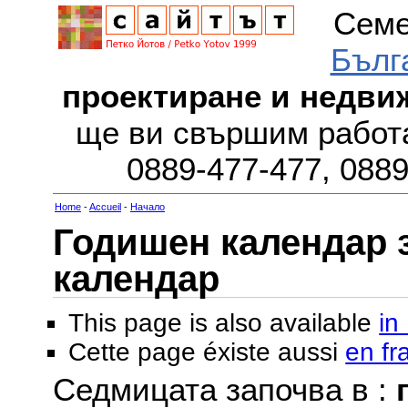
Семе
Бълг
проектиране и недви
ще ви свършим работа
0889-477-477, 088
Home
-
Accueil
-
Начало
Годишен календар за
календар
This page is also available
in
Cette page éxiste aussi
en fr
Седмицата започва в :