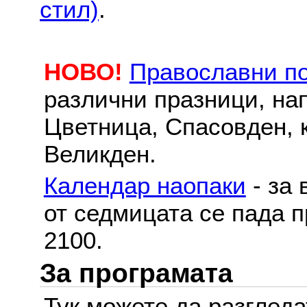
стил)
.
НОВО!
Православни п
различни празници, на
Цветница, Спасовден, к
Великден.
Календар наопаки
- за 
от седмицата се пада п
2100.
За програмата
Тук можете да разглед