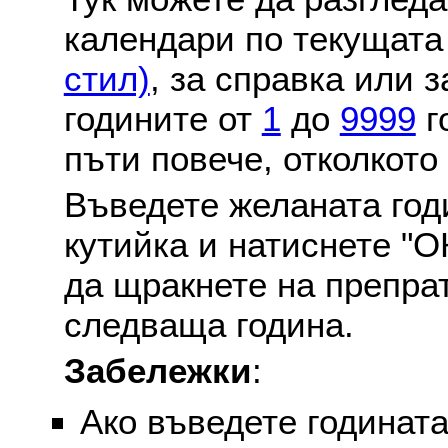
календари по текущат
стил)
, за справка или 
годините от
1
до
9999
г
пъти повече, отколкото
Въведете желаната годи
кутийка и натиснете "О
да щракнете на препра
следваща година.
Забележки
:
Ако въведете годината