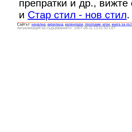
препратки и др., вижте
и
Стар стил - нов стил
.
Сайтът:
началнa
,
кирилица
,
календари
,
програми, игри
,
книга за гос
Актуализация на съдържанието : 2007-06-11 13:41:50 CET