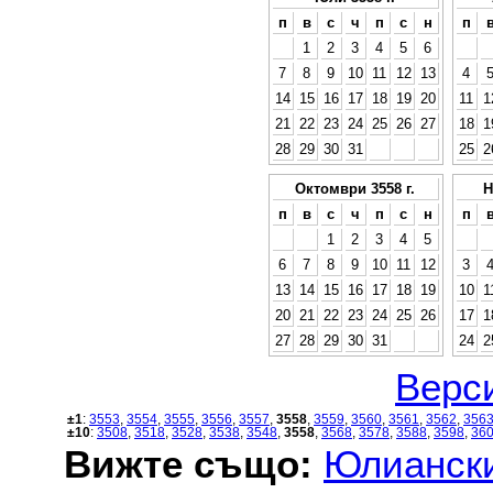
п
в
с
ч
п
с
н
п
1
2
3
4
5
6
7
8
9
10
11
12
13
4
14
15
16
17
18
19
20
11
1
21
22
23
24
25
26
27
18
1
28
29
30
31
25
2
Октомври 3558 г.
Н
п
в
с
ч
п
с
н
п
1
2
3
4
5
6
7
8
9
10
11
12
3
13
14
15
16
17
18
19
10
1
20
21
22
23
24
25
26
17
1
27
28
29
30
31
24
2
Верси
±1
:
3553
,
3554
,
3555
,
3556
,
3557
,
3558
,
3559
,
3560
,
3561
,
3562
,
356
±10
:
3508
,
3518
,
3528
,
3538
,
3548
,
3558
,
3568
,
3578
,
3588
,
3598
,
36
Вижте също:
Юлиански