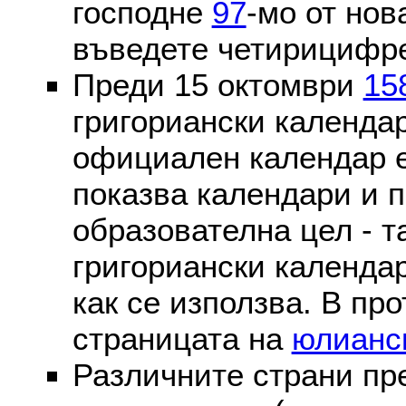
господне
97
-мо от нов
въведете четирицифре
Преди 15 октомври
15
григориански календа
официален календар 
показва календари и п
образователна цел - т
григориански календар
как се използва. В пр
страницата на
юлианс
Различните страни пр