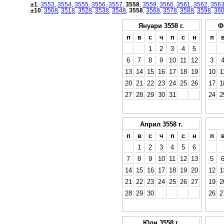
±1
:
3553
,
3554
,
3555
,
3556
,
3557
,
3558
,
3559
,
3560
,
3561
,
3562
,
356
±10
:
3508
,
3518
,
3528
,
3538
,
3548
,
3558
,
3568
,
3578
,
3588
,
3598
,
36
Януари 3558 г.
Ф
п
в
с
ч
п
с
н
п
1
2
3
4
5
6
7
8
9
10
11
12
3
13
14
15
16
17
18
19
10
1
20
21
22
23
24
25
26
17
1
27
28
29
30
31
24
2
Април 3558 г.
п
в
с
ч
п
с
н
п
1
2
3
4
5
6
7
8
9
10
11
12
13
5
14
15
16
17
18
19
20
12
1
21
22
23
24
25
26
27
19
2
28
29
30
26
2
Юли 3558 г.