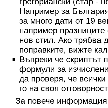
грегориански (стар - н
Например за България
за много дати от 19 в
например празниците 
нов стил. Ако трябва 
поправките, вижте ка
Въпреки че скриптът 
формули за изчислени
да проверя, че всички
го на своя отговорност
За повече информация 