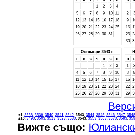
1
2
3
4
5
6
7
8
9
10
11
2
12
13
14
15
16
17
18
9
1
19
20
21
22
23
24
25
16
1
26
27
28
29
30
31
23
2
30
3
Октомври 3543 г.
Н
п
в
с
ч
п
с
н
п
1
2
3
1
4
5
6
7
8
9
10
8
11
12
13
14
15
16
17
15
1
18
19
20
21
22
23
24
22
2
25
26
27
28
29
30
31
29
3
Верси
±1
:
3538
,
3539
,
3540
,
3541
,
3542
,
3543
,
3544
,
3545
,
3546
,
3547
,
354
±10
:
3493
,
3503
,
3513
,
3523
,
3533
,
3543
,
3553
,
3563
,
3573
,
3583
,
35
Вижте също:
Юлиански