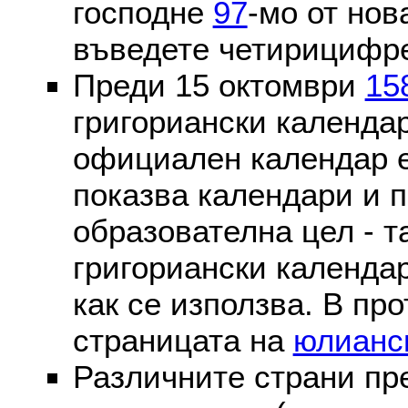
господне
97
-мо от нов
въведете четирицифре
Преди 15 октомври
15
григориански календа
официален календар 
показва календари и п
образователна цел - т
григориански календар
как се използва. В пр
страницата на
юлианс
Различните страни пр