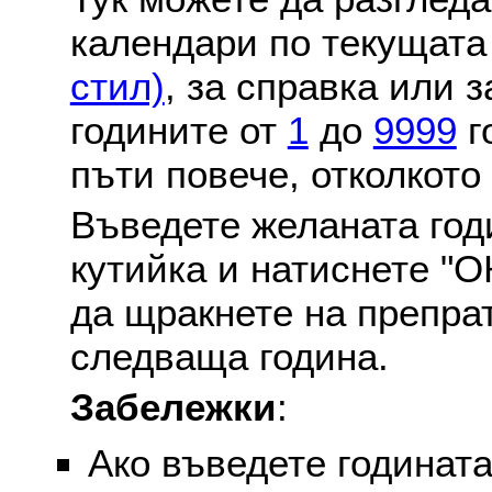
календари по текущат
стил)
, за справка или 
годините от
1
до
9999
г
пъти повече, отколкото
Въведете желаната годи
кутийка и натиснете "О
да щракнете на препра
следваща година.
Забележки
:
Ако въведете годината