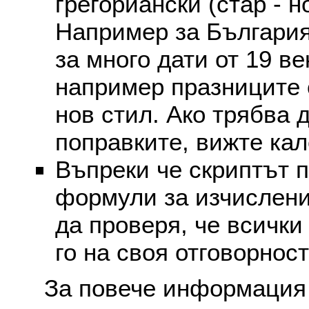
грегориански (стар - н
Например за България
за много дати от 19 в
например празниците 
нов стил. Ако трябва 
поправките, вижте ка
Въпреки че скриптът 
формули за изчислени
да проверя, че всички
го на своя отговорност
За повече информация 