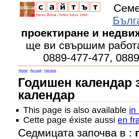
Семе
Бълг
проектиране и недви
ще ви свършим работа
0889-477-477, 088
Home
-
Accueil
-
Начало
Годишен календар за
календар
This page is also available
in
Cette page éxiste aussi
en fr
Седмицата започва в :