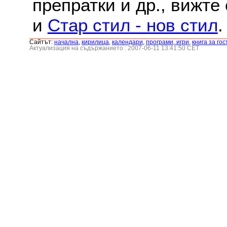
препратки и др., вижте
и
Стар стил - нов стил
.
Сайтът:
началнa
,
кирилица
,
календари
,
програми, игри
,
книга за гос
Актуализация на съдържанието : 2007-06-11 13:41:50 CET