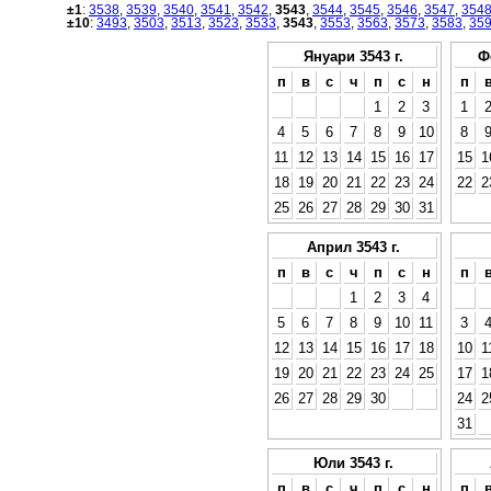
±1
:
3538
,
3539
,
3540
,
3541
,
3542
,
3543
,
3544
,
3545
,
3546
,
3547
,
354
±10
:
3493
,
3503
,
3513
,
3523
,
3533
,
3543
,
3553
,
3563
,
3573
,
3583
,
35
Януари 3543 г.
Ф
п
в
с
ч
п
с
н
п
1
2
3
1
4
5
6
7
8
9
10
8
11
12
13
14
15
16
17
15
1
18
19
20
21
22
23
24
22
2
25
26
27
28
29
30
31
Април 3543 г.
п
в
с
ч
п
с
н
п
1
2
3
4
5
6
7
8
9
10
11
3
12
13
14
15
16
17
18
10
1
19
20
21
22
23
24
25
17
1
26
27
28
29
30
24
2
31
Юли 3543 г.
п
в
с
ч
п
с
н
п