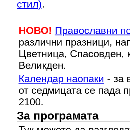
стил)
.
НОВО!
Православни п
различни празници, на
Цветница, Спасовден, к
Великден.
Календар наопаки
- за 
от седмицата се пада п
2100.
За програмата
Тук можете да разглед