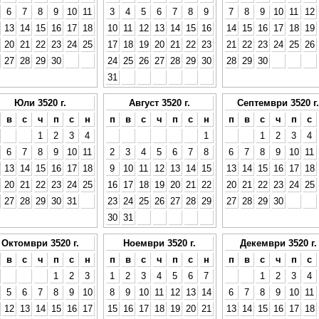
6
7
8
9
10
11
3
4
5
6
7
8
9
7
8
9
10
11
12
13
14
15
16
17
18
10
11
12
13
14
15
16
14
15
16
17
18
19
20
21
22
23
24
25
17
18
19
20
21
22
23
21
22
23
24
25
26
27
28
29
30
24
25
26
27
28
29
30
28
29
30
31
Юли 3520 г.
Август 3520 г.
Септември 3520 г.
в
с
ч
п
с
н
п
в
с
ч
п
с
н
п
в
с
ч
п
с
1
2
3
4
1
1
2
3
4
6
7
8
9
10
11
2
3
4
5
6
7
8
6
7
8
9
10
11
13
14
15
16
17
18
9
10
11
12
13
14
15
13
14
15
16
17
18
20
21
22
23
24
25
16
17
18
19
20
21
22
20
21
22
23
24
25
27
28
29
30
31
23
24
25
26
27
28
29
27
28
29
30
30
31
Октомври 3520 г.
Ноември 3520 г.
Декември 3520 г.
в
с
ч
п
с
н
п
в
с
ч
п
с
н
п
в
с
ч
п
с
1
2
3
1
2
3
4
5
6
7
1
2
3
4
5
6
7
8
9
10
8
9
10
11
12
13
14
6
7
8
9
10
11
12
13
14
15
16
17
15
16
17
18
19
20
21
13
14
15
16
17
18