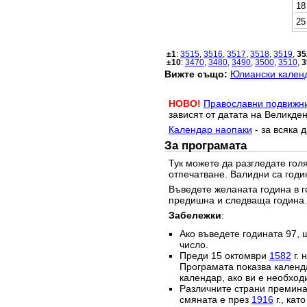
18
25
±1
:
3515
,
3516
,
3517
,
3518
,
3519
,
35
±10
:
3470
,
3480
,
3490
,
3500
,
3510
,
3
Вижте също:
Юлиански календ
НОВО!
Православни подвижн
зависят от датата на Великден
Календар наопаки
- за всяка 
За програмата
Тук можете да разгледате го
отпечатване. Валидни са годи
Въведете желаната година в г
предишна и следваща година.
Забележки
:
Ако въведете годината 97, 
число.
Преди 15 октомври
1582
г. 
Програмата показва календа
календар, ако ви е необход
Различните страни преминав
смяната е през
1916
г., кат