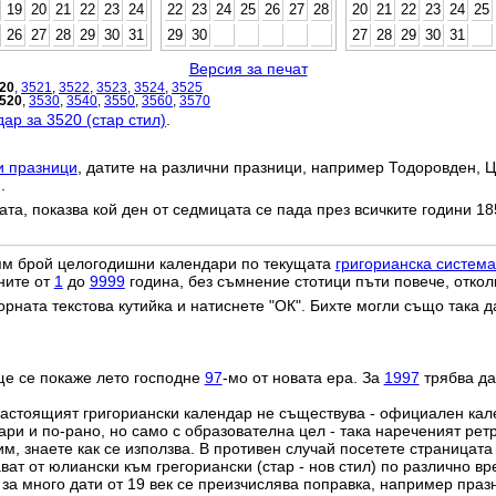
19
20
21
22
23
24
22
23
24
25
26
27
28
20
21
22
23
24
25
26
27
28
29
30
31
29
30
27
28
29
30
31
Версия за печат
20
,
3521
,
3522
,
3523
,
3524
,
3525
520
,
3530
,
3540
,
3550
,
3560
,
3570
ар за 3520 (стар стил)
.
и празници
, датите на различни празници, например Тодоровден, Ц
.
дата, показва кой ден от седмицата се пада през всичките години 18
лям брой целогодишни календари по текущата
григорианска система
ните от
1
до
9999
година, без съмнение стотици пъти повече, откол
орната текстова кутийка и натиснете "ОК". Бихте могли също така 
ще се покаже лето господне
97
-мо от новата ера. За
1997
трябва да
настоящият григориански календар не съществува - официален ка
ри и по-рано, но само с образователна цел - така нареченият рет
им, знаете как се използва. В противен случай посетете страницата
ат от юлиански към грегориански (стар - нов стил) по различно в
о за много дати от 19 век се преизчислява поправка, например пра