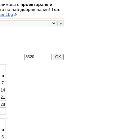
занимава с
проектиране и
а по най-добрия начин! Tел.
ent.bg
н
7
14
21
28
н
6