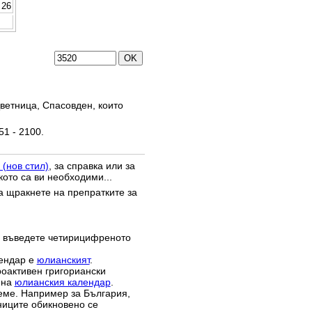
26
ветница, Спасовден, които
51 - 2100.
 (нов стил)
, за справка или за
кото са ви необходими...
да щракнете на препратките за
 въведете четирицифреното
лендар е
юлианският
.
роактивен григориански
 на
юлианския календар
.
реме. Например за България,
зниците обикновено се