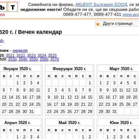
Семейната ни фирма,
АКЦЕНТ България ЕООД
, се 
недвижими имоти!
Обадете ни се, ще ви свършим работ
0889-477-477, 0889-477-411
www.acc
20 г. / Вечен календар
ish
.
.
лник
-
неделя
20
,
3521
,
3522
,
3523
,
3524
,
3525
520
,
3530
,
3540
,
3550
,
3560
,
3570
Януари 3520 г.
Февруари 3520 г.
Март 3520 г.
в
с
ч
п
с
н
п
в
с
ч
п
с
н
п
в
с
ч
п
с
1
2
3
4
1
1
2
3
4
5
6
6
7
8
9
10
11
2
3
4
5
6
7
8
8
9
10
11
12
13
13
14
15
16
17
18
9
10
11
12
13
14
15
15
16
17
18
19
20
20
21
22
23
24
25
16
17
18
19
20
21
22
22
23
24
25
26
27
27
28
29
30
31
23
24
25
26
27
28
29
29
30
31
Април 3520 г.
Май 3520 г.
Юни 3520 г.
в
с
ч
п
с
н
п
в
с
ч
п
с
н
п
в
с
ч
п
с
1
2
3
4
1
2
1
2
3
4
5