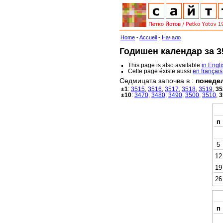
Home
-
Accueil
-
Начало
Годишен календар за 35
This page is also available
in Engl
Cette page éxiste aussi
en français
Седмицата започва в :
понеде
±1
:
3515
,
3516
,
3517
,
3518
,
3519
,
35
±10
:
3470
,
3480
,
3490
,
3500
,
3510
,
3
п
5
12
19
26
п