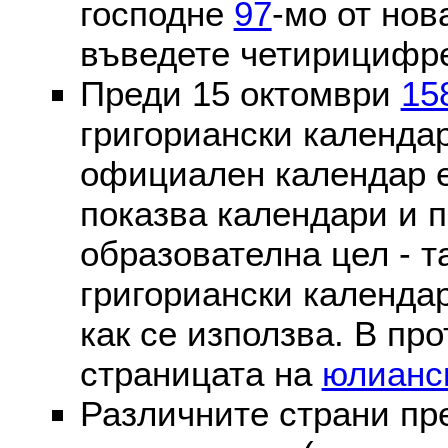
господне
97
-мо от нов
въведете четирицифре
Преди 15 октомври
15
григориански календа
официален календар 
показва календари и п
образователна цел - т
григориански календар
как се използва. В пр
страницата на
юлианс
Различните страни пр