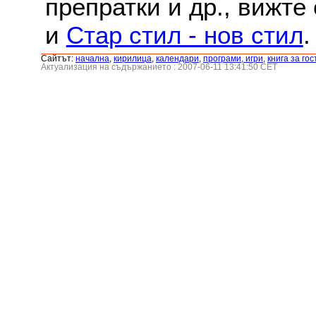
препратки и др., вижте
и
Стар стил - нов стил
.
Сайтът:
началнa
,
кирилица
,
календари
,
програми, игри
,
книга за гос
Актуализация на съдържанието : 2007-06-11 13:41:50 CET