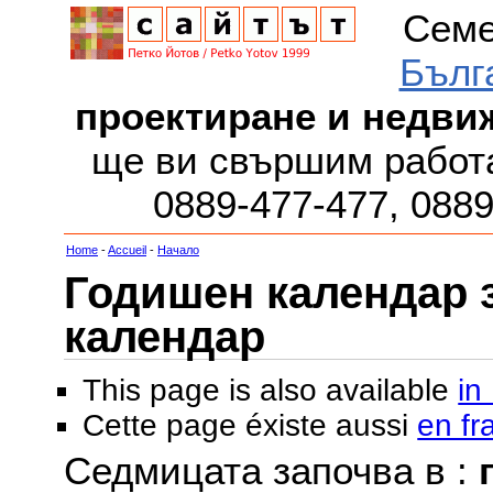
Семе
Бълг
проектиране и недви
ще ви свършим работа
0889-477-477, 088
Home
-
Accueil
-
Начало
Годишен календар за
календар
This page is also available
in
Cette page éxiste aussi
en fr
Седмицата започва в :