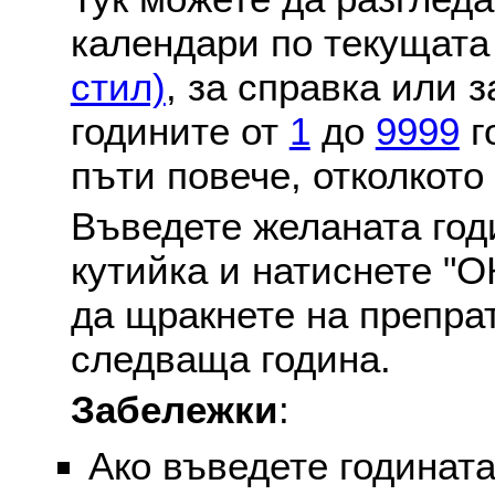
календари по текущат
стил)
, за справка или 
годините от
1
до
9999
г
пъти повече, отколкото
Въведете желаната годи
кутийка и натиснете "О
да щракнете на препра
следваща година.
Забележки
:
Ако въведете годината