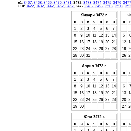
±1
:
3467
,
3468
,
3469
,
3470
,
3471
,
3472
,
3473
,
3474
,
3475
,
3476
,
347
±10
:
3422
,
3432
,
3442
,
3452
,
3462
,
3472
,
3482
,
3492
,
3502
,
3512
,
35
Януари 3472 г.
Ф
п
в
с
ч
п
с
н
п
1
2
3
4
5
6
7
8
9
10
11
12
13
14
5
15
16
17
18
19
20
21
12
1
22
23
24
25
26
27
28
19
2
29
30
31
26
2
Април 3472 г.
п
в
с
ч
п
с
н
п
1
2
3
4
5
6
7
8
9
10
11
12
13
14
6
15
16
17
18
19
20
21
13
1
22
23
24
25
26
27
28
20
2
29
30
27
2
Юли 3472 г.
п
в
с
ч
п
с
н
п
1
2
3
4
5
6
7