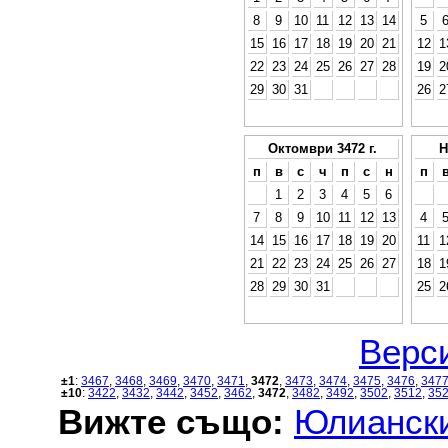
8
9
10
11
12
13
14
5
15
16
17
18
19
20
21
12
1
22
23
24
25
26
27
28
19
2
29
30
31
26
2
Октомври 3472 г.
Н
п
в
с
ч
п
с
н
п
1
2
3
4
5
6
7
8
9
10
11
12
13
4
14
15
16
17
18
19
20
11
1
21
22
23
24
25
26
27
18
1
28
29
30
31
25
2
Верси
±1
:
3467
,
3468
,
3469
,
3470
,
3471
,
3472
,
3473
,
3474
,
3475
,
3476
,
347
±10
:
3422
,
3432
,
3442
,
3452
,
3462
,
3472
,
3482
,
3492
,
3502
,
3512
,
35
Вижте също:
Юлиански