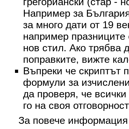
грегориански (стар - н
Например за България
за много дати от 19 в
например празниците 
нов стил. Ако трябва 
поправките, вижте ка
Въпреки че скриптът 
формули за изчислени
да проверя, че всички
го на своя отговорност
За повече информация 