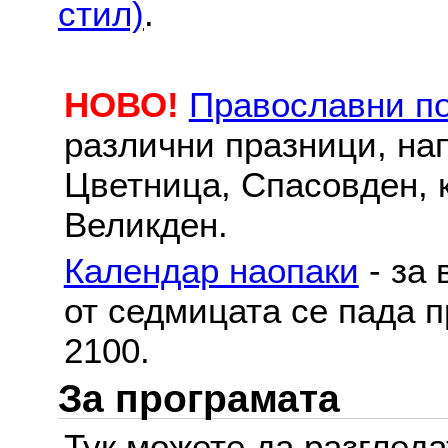
стил)
.
НОВО!
Православни п
различни празници, на
Цветница, Спасовден, к
Великден.
Календар наопаки
- за 
от седмицата се пада п
2100.
За програмата
Тук можете да разглед