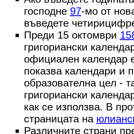
господне
97
-мо от нов
въведете четирицифре
Преди 15 октомври
15
григориански календа
официален календар 
показва календари и п
образователна цел - т
григориански календар
как се използва. В пр
страницата на
юлианс
Различните страни пр