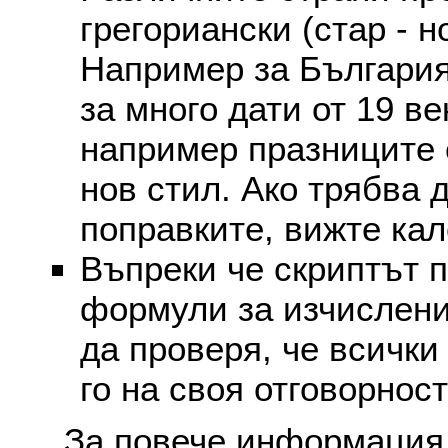
грегориански (стар - н
Например за България
за много дати от 19 в
например празниците 
нов стил. Ако трябва 
поправките, вижте ка
Въпреки че скриптът 
формули за изчислени
да проверя, че всички
го на своя отговорност
За повече информация 