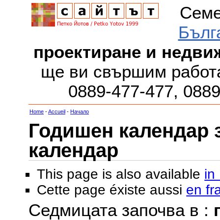
Семе
Бълг
проектиране и недви
ще ви свършим работа
0889-477-477, 088
Home
-
Accueil
-
Начало
Годишен календар за
календар
This page is also available
in
Cette page éxiste aussi
en fr
Седмицата започва в :