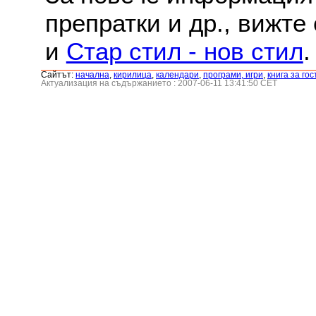
препратки и др., вижте
и
Стар стил - нов стил
.
Сайтът:
началнa
,
кирилица
,
календари
,
програми, игри
,
книга за гос
Актуализация на съдържанието : 2007-06-11 13:41:50 CET