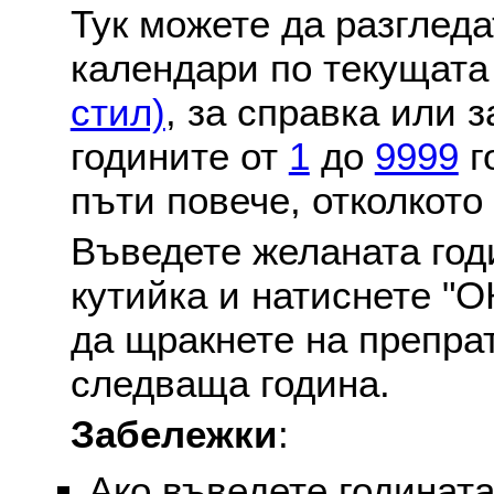
Тук можете да разглед
календари по текущат
стил)
, за справка или 
годините от
1
до
9999
г
пъти повече, отколкото
Въведете желаната годи
кутийка и натиснете "О
да щракнете на препра
следваща година.
Забележки
:
Ако въведете годината