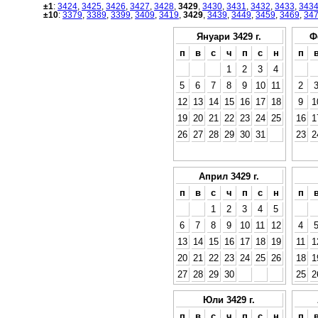
±1
:
3424
,
3425
,
3426
,
3427
,
3428
,
3429
,
3430
,
3431
,
3432
,
3433
,
343
±10
:
3379
,
3389
,
3399
,
3409
,
3419
,
3429
,
3439
,
3449
,
3459
,
3469
,
34
Януари 3429 г.
Ф
п
в
с
ч
п
с
н
п
1
2
3
4
5
6
7
8
9
10
11
2
12
13
14
15
16
17
18
9
1
19
20
21
22
23
24
25
16
1
26
27
28
29
30
31
23
2
Април 3429 г.
п
в
с
ч
п
с
н
п
1
2
3
4
5
6
7
8
9
10
11
12
4
13
14
15
16
17
18
19
11
1
20
21
22
23
24
25
26
18
1
27
28
29
30
25
2
Юли 3429 г.
п
в
с
ч
п
с
н
п