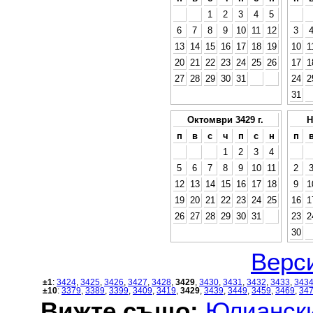
1
2
3
4
5
6
7
8
9
10
11
12
3
13
14
15
16
17
18
19
10
1
20
21
22
23
24
25
26
17
1
27
28
29
30
31
24
2
31
Октомври 3429 г.
Н
п
в
с
ч
п
с
н
п
1
2
3
4
5
6
7
8
9
10
11
2
12
13
14
15
16
17
18
9
1
19
20
21
22
23
24
25
16
1
26
27
28
29
30
31
23
2
30
Верси
±1
:
3424
,
3425
,
3426
,
3427
,
3428
,
3429
,
3430
,
3431
,
3432
,
3433
,
343
±10
:
3379
,
3389
,
3399
,
3409
,
3419
,
3429
,
3439
,
3449
,
3459
,
3469
,
34
Вижте също:
Юлиански