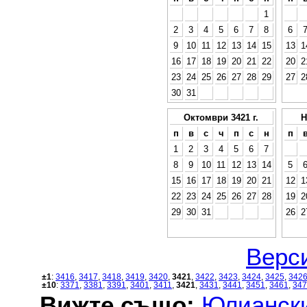
1
2
3
4
5
6
7
8
6
9
10
11
12
13
14
15
13
1
16
17
18
19
20
21
22
20
2
23
24
25
26
27
28
29
27
2
30
31
Октомври 3421 г.
Н
п
в
с
ч
п
с
н
п
1
2
3
4
5
6
7
8
9
10
11
12
13
14
5
15
16
17
18
19
20
21
12
1
22
23
24
25
26
27
28
19
2
29
30
31
26
2
Верси
±1
:
3416
,
3417
,
3418
,
3419
,
3420
,
3421
,
3422
,
3423
,
3424
,
3425
,
342
±10
:
3371
,
3381
,
3391
,
3401
,
3411
,
3421
,
3431
,
3441
,
3451
,
3461
,
347
Вижте също:
Юлиански