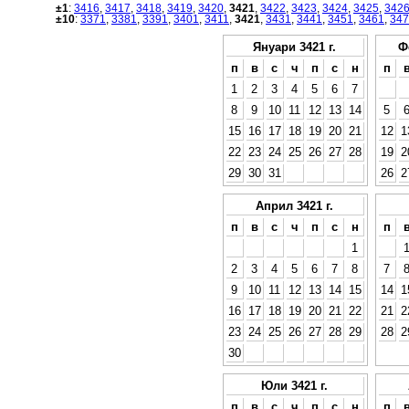
±1
:
3416
,
3417
,
3418
,
3419
,
3420
,
3421
,
3422
,
3423
,
3424
,
3425
,
342
±10
:
3371
,
3381
,
3391
,
3401
,
3411
,
3421
,
3431
,
3441
,
3451
,
3461
,
347
Януари 3421 г.
Ф
п
в
с
ч
п
с
н
п
1
2
3
4
5
6
7
8
9
10
11
12
13
14
5
15
16
17
18
19
20
21
12
1
22
23
24
25
26
27
28
19
2
29
30
31
26
2
Април 3421 г.
п
в
с
ч
п
с
н
п
1
2
3
4
5
6
7
8
7
9
10
11
12
13
14
15
14
1
16
17
18
19
20
21
22
21
2
23
24
25
26
27
28
29
28
2
30
Юли 3421 г.
п
в
с
ч
п
с
н
п