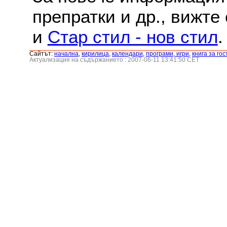
препратки и др., вижте
и
Стар стил - нов стил
.
Сайтът:
началнa
,
кирилица
,
календари
,
програми, игри
,
книга за гос
Актуализация на съдържанието : 2007-06-11 13:41:50 CET