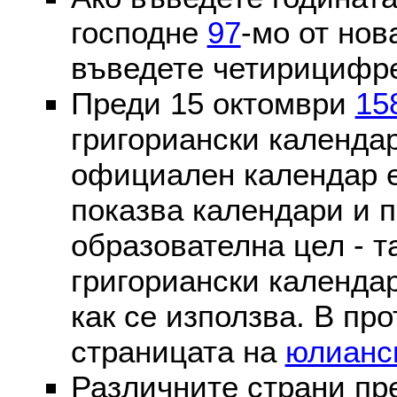
господне
97
-мо от нов
въведете четирицифре
Преди 15 октомври
15
григориански календа
официален календар 
показва календари и п
образователна цел - т
григориански календар
как се използва. В пр
страницата на
юлианс
Различните страни пр