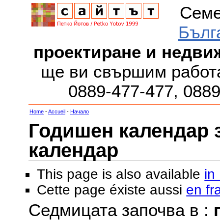
Семе
Бълг
проектиране и недви
ще ви свършим работа
0889-477-477, 088
Home
-
Accueil
-
Начало
Годишен календар за
календар
This page is also available
in
Cette page éxiste aussi
en fr
Седмицата започва в :