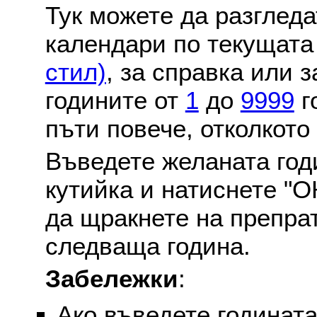
Тук можете да разглед
календари по текущат
стил)
, за справка или 
годините от
1
до
9999
г
пъти повече, отколкото
Въведете желаната годи
кутийка и натиснете "О
да щракнете на препра
следваща година.
Забележки
:
Ако въведете годината