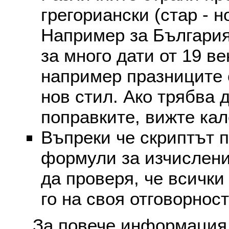
грегориански (стар - н
Например за България
за много дати от 19 в
например празниците 
нов стил. Ако трябва 
поправките, вижте ка
Въпреки че скриптът 
формули за изчислени
да проверя, че всички
го на своя отговорност
За повече информация 