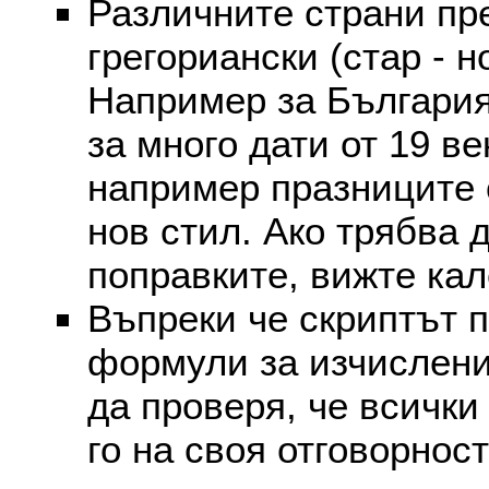
Различните страни пр
грегориански (стар - н
Например за България
за много дати от 19 в
например празниците 
нов стил. Ако трябва 
поправките, вижте ка
Въпреки че скриптът 
формули за изчислени
да проверя, че всички
го на своя отговорност