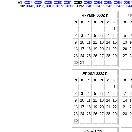
±1
:
3387
,
3388
,
3389
,
3390
,
3391
,
3392
,
3393
,
3394
,
3395
,
3396
,
339
±10
:
3342
,
3352
,
3362
,
3372
,
3382
,
3392
,
3402
,
3412
,
3422
,
3432
,
34
Януари 3392 г.
Ф
п
в
с
ч
п
с
н
п
1
2
3
4
5
6
7
8
6
9
10
11
12
13
14
15
13
1
16
17
18
19
20
21
22
20
2
23
24
25
26
27
28
29
27
2
30
31
Април 3392 г.
п
в
с
ч
п
с
н
п
1
2
3
4
5
6
7
8
7
9
10
11
12
13
14
15
14
1
16
17
18
19
20
21
22
21
2
23
24
25
26
27
28
29
28
2
30
Юли 3392 г.