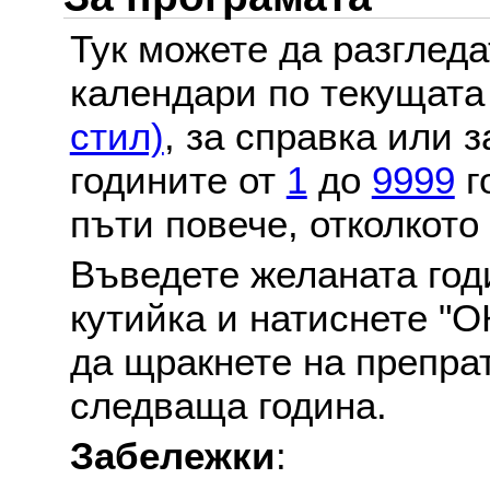
Тук можете да разглед
календари по текущат
стил)
, за справка или 
годините от
1
до
9999
г
пъти повече, отколкото
Въведете желаната годи
кутийка и натиснете "О
да щракнете на препра
следваща година.
Забележки
: