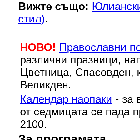
Вижте също:
Юлиански
стил)
.
НОВО!
Православни п
различни празници, на
Цветница, Спасовден, к
Великден.
Календар наопаки
- за 
от седмицата се пада п
2100.
За програмата