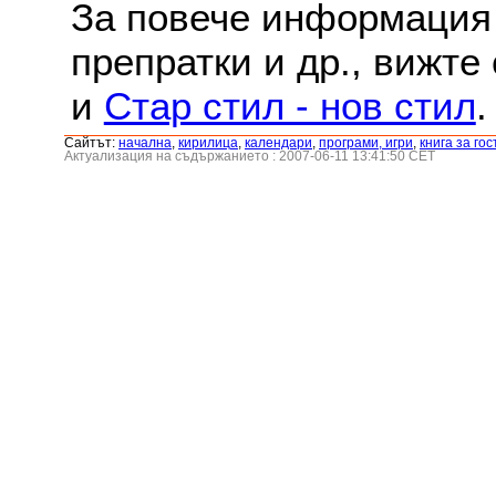
За повече информация 
препратки и др., вижте
и
Стар стил - нов стил
.
Сайтът:
началнa
,
кирилица
,
календари
,
програми, игри
,
книга за гос
Актуализация на съдържанието : 2007-06-11 13:41:50 CET