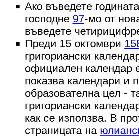
Ако въведете годината
господне
97
-мо от нов
въведете четирицифре
Преди 15 октомври
15
григориански календа
официален календар 
показва календари и п
образователна цел - т
григориански календар
как се използва. В пр
страницата на
юлианс