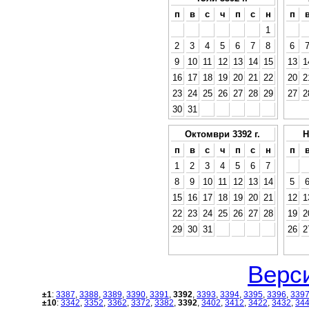
п
в
с
ч
п
с
н
п
1
2
3
4
5
6
7
8
6
9
10
11
12
13
14
15
13
1
16
17
18
19
20
21
22
20
2
23
24
25
26
27
28
29
27
2
30
31
Октомври 3392 г.
Н
п
в
с
ч
п
с
н
п
1
2
3
4
5
6
7
8
9
10
11
12
13
14
5
15
16
17
18
19
20
21
12
1
22
23
24
25
26
27
28
19
2
29
30
31
26
2
Верси
±1
:
3387
,
3388
,
3389
,
3390
,
3391
,
3392
,
3393
,
3394
,
3395
,
3396
,
339
±10
:
3342
,
3352
,
3362
,
3372
,
3382
,
3392
,
3402
,
3412
,
3422
,
3432
,
34