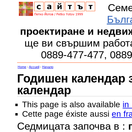
Семе
Бълг
проектиране и недви
ще ви свършим работа
0889-477-477, 088
Home
-
Accueil
-
Начало
Годишен календар за
календар
This page is also available
in
Cette page éxiste aussi
en fr
Седмицата започва в :