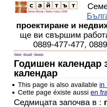
Семе
Бълг
проектиране и недви
ще ви свършим работа
0889-477-477, 088
Home
-
Accueil
-
Начало
Годишен календар за
календар
This page is also available
in
Cette page éxiste aussi
en fr
Седмицата започва в :