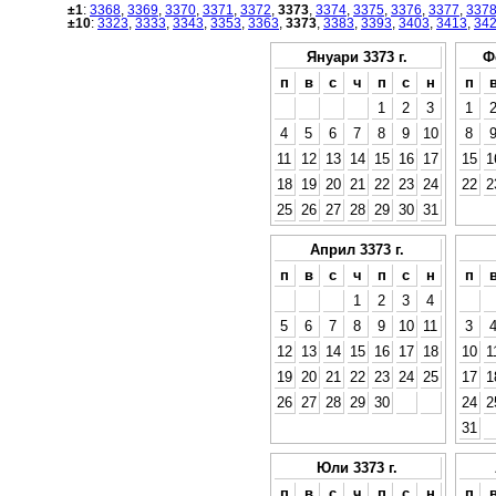
±1
:
3368
,
3369
,
3370
,
3371
,
3372
,
3373
,
3374
,
3375
,
3376
,
3377
,
337
±10
:
3323
,
3333
,
3343
,
3353
,
3363
,
3373
,
3383
,
3393
,
3403
,
3413
,
34
Януари 3373 г.
Ф
п
в
с
ч
п
с
н
п
1
2
3
1
4
5
6
7
8
9
10
8
11
12
13
14
15
16
17
15
1
18
19
20
21
22
23
24
22
2
25
26
27
28
29
30
31
Април 3373 г.
п
в
с
ч
п
с
н
п
1
2
3
4
5
6
7
8
9
10
11
3
12
13
14
15
16
17
18
10
1
19
20
21
22
23
24
25
17
1
26
27
28
29
30
24
2
31
Юли 3373 г.
п
в
с
ч
п
с
н
п