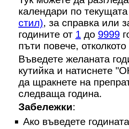
календари по текущат
стил)
, за справка или 
годините от
1
до
9999
г
пъти повече, отколкото
Въведете желаната годи
кутийка и натиснете "О
да щракнете на препра
следваща година.
Забележки
:
Ако въведете годината