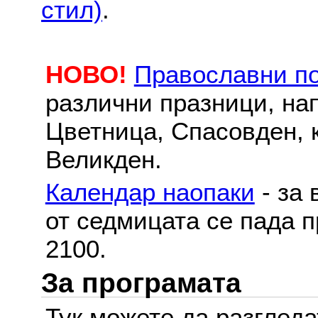
стил)
.
НОВО!
Православни п
различни празници, на
Цветница, Спасовден, к
Великден.
Календар наопаки
- за 
от седмицата се пада п
2100.
За програмата
Тук можете да разглед