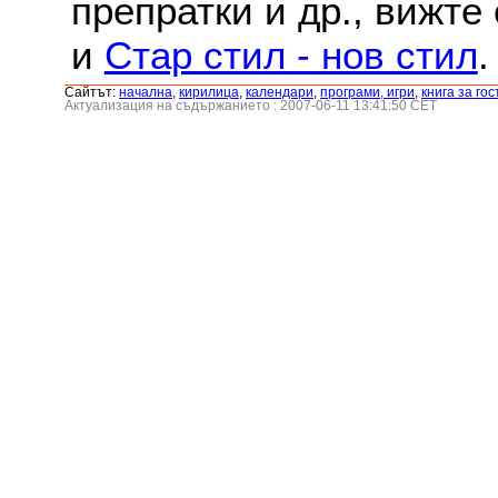
препратки и др., вижте
и
Стар стил - нов стил
.
Сайтът:
началнa
,
кирилица
,
календари
,
програми, игри
,
книга за гос
Актуализация на съдържанието : 2007-06-11 13:41:50 CET