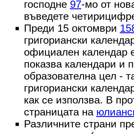
господне
97
-мо от нов
въведете четирицифре
Преди 15 октомври
15
григориански календа
официален календар 
показва календари и п
образователна цел - т
григориански календар
как се използва. В пр
страницата на
юлианс
Различните страни пр