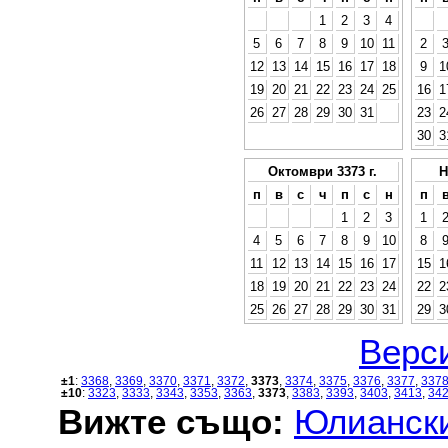
1
2
3
4
5
6
7
8
9
10
11
2
12
13
14
15
16
17
18
9
1
19
20
21
22
23
24
25
16
1
26
27
28
29
30
31
23
2
30
3
Октомври 3373 г.
Н
п
в
с
ч
п
с
н
п
1
2
3
1
4
5
6
7
8
9
10
8
11
12
13
14
15
16
17
15
1
18
19
20
21
22
23
24
22
2
25
26
27
28
29
30
31
29
3
Верси
±1
:
3368
,
3369
,
3370
,
3371
,
3372
,
3373
,
3374
,
3375
,
3376
,
3377
,
337
±10
:
3323
,
3333
,
3343
,
3353
,
3363
,
3373
,
3383
,
3393
,
3403
,
3413
,
34
Вижте също:
Юлиански