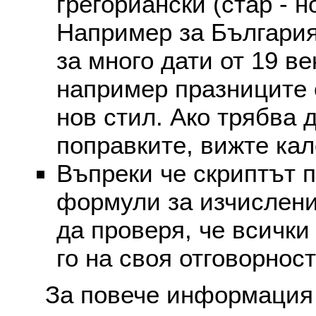
грегориански (стар - н
Например за България
за много дати от 19 в
например празниците 
нов стил. Ако трябва 
поправките, вижте ка
Въпреки че скриптът 
формули за изчислени
да проверя, че всички
го на своя отговорност
За повече информация 