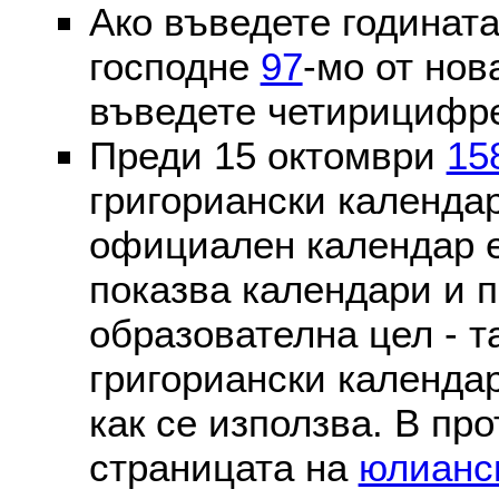
Ако въведете годината
господне
97
-мо от нов
въведете четирицифре
Преди 15 октомври
15
григориански календа
официален календар 
показва календари и п
образователна цел - т
григориански календар
как се използва. В пр
страницата на
юлианс