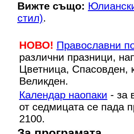
Вижте също:
Юлиански
стил)
.
НОВО!
Православни п
различни празници, на
Цветница, Спасовден, к
Великден.
Календар наопаки
- за 
от седмицата се пада п
2100.
За програмата