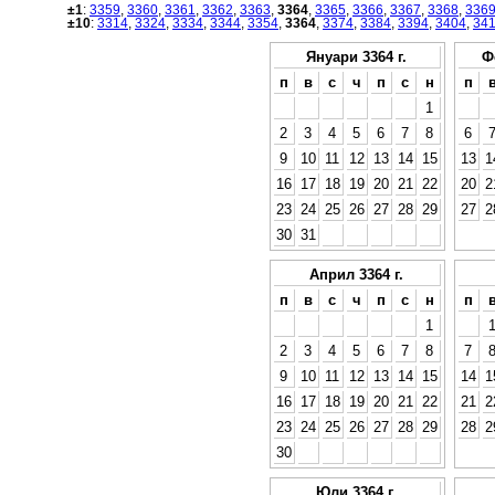
±1
:
3359
,
3360
,
3361
,
3362
,
3363
,
3364
,
3365
,
3366
,
3367
,
3368
,
336
±10
:
3314
,
3324
,
3334
,
3344
,
3354
,
3364
,
3374
,
3384
,
3394
,
3404
,
34
Януари 3364 г.
Ф
п
в
с
ч
п
с
н
п
1
2
3
4
5
6
7
8
6
9
10
11
12
13
14
15
13
1
16
17
18
19
20
21
22
20
2
23
24
25
26
27
28
29
27
2
30
31
Април 3364 г.
п
в
с
ч
п
с
н
п
1
2
3
4
5
6
7
8
7
9
10
11
12
13
14
15
14
1
16
17
18
19
20
21
22
21
2
23
24
25
26
27
28
29
28
2
30
Юли 3364 г.