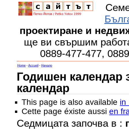
Семе
Бълг
проектиране и недви
ще ви свършим работа
0889-477-477, 088
Home
-
Accueil
-
Начало
Годишен календар за
календар
This page is also available
in
Cette page éxiste aussi
en fr
Седмицата започва в :