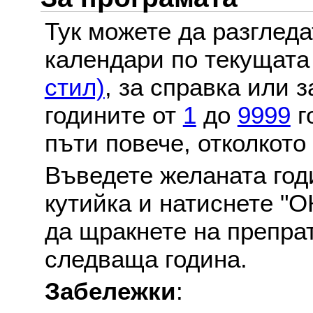
Тук можете да разглед
календари по текущат
стил)
, за справка или 
годините от
1
до
9999
г
пъти повече, отколкото
Въведете желаната годи
кутийка и натиснете "О
да щракнете на препра
следваща година.
Забележки
: