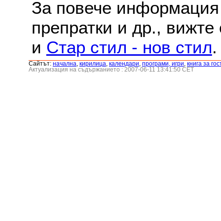
За повече информация 
препратки и др., вижте
и
Стар стил - нов стил
.
Сайтът:
началнa
,
кирилица
,
календари
,
програми, игри
,
книга за гос
Актуализация на съдържанието : 2007-06-11 13:41:50 CET