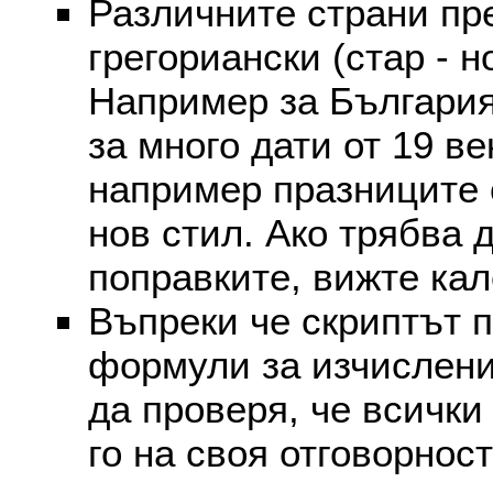
Различните страни пр
грегориански (стар - н
Например за България
за много дати от 19 в
например празниците 
нов стил. Ако трябва 
поправките, вижте ка
Въпреки че скриптът 
формули за изчислени
да проверя, че всички
го на своя отговорност