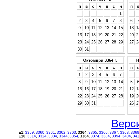
п
в
с
ч
п
с
н
п
1
2
3
4
5
6
7
8
6
9
10
11
12
13
14
15
13
1
16
17
18
19
20
21
22
20
2
23
24
25
26
27
28
29
27
2
30
31
Октомври 3364 г.
Н
п
в
с
ч
п
с
н
п
1
2
3
4
5
6
7
8
9
10
11
12
13
14
5
15
16
17
18
19
20
21
12
1
22
23
24
25
26
27
28
19
2
29
30
31
26
2
Верси
±1
:
3359
,
3360
,
3361
,
3362
,
3363
,
3364
,
3365
,
3366
,
3367
,
3368
,
336
±10
:
3314
,
3324
,
3334
,
3344
,
3354
,
3364
,
3374
,
3384
,
3394
,
3404
,
34