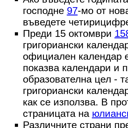
господне
97
-мо от нов
въведете четирицифре
Преди 15 октомври
15
григориански календа
официален календар 
показва календари и п
образователна цел - т
григориански календар
как се използва. В пр
страницата на
юлианс
Различните страни пр