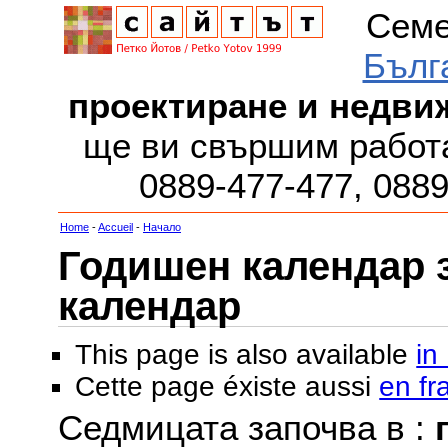
Семе
Бълг
проектиране и недви
ще ви свършим работа
0889-477-477, 088
Home
-
Accueil
-
Начало
Годишен календар за
календар
This page is also available
in
Cette page éxiste aussi
en fr
Седмицата започва в :