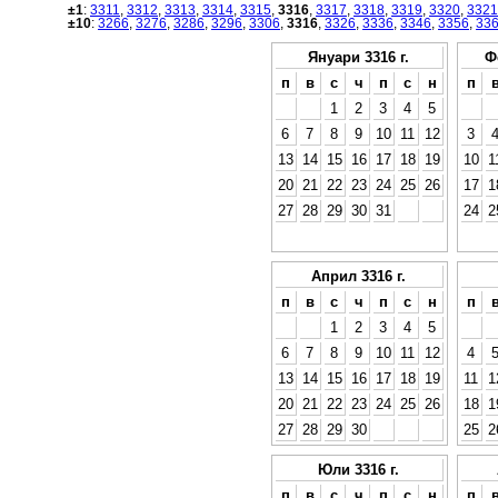
±1
:
3311
,
3312
,
3313
,
3314
,
3315
,
3316
,
3317
,
3318
,
3319
,
3320
,
3321
±10
:
3266
,
3276
,
3286
,
3296
,
3306
,
3316
,
3326
,
3336
,
3346
,
3356
,
33
Януари 3316 г.
Ф
п
в
с
ч
п
с
н
п
1
2
3
4
5
6
7
8
9
10
11
12
3
13
14
15
16
17
18
19
10
1
20
21
22
23
24
25
26
17
1
27
28
29
30
31
24
2
Април 3316 г.
п
в
с
ч
п
с
н
п
1
2
3
4
5
6
7
8
9
10
11
12
4
13
14
15
16
17
18
19
11
1
20
21
22
23
24
25
26
18
1
27
28
29
30
25
2
Юли 3316 г.
п
в
с
ч
п
с
н
п