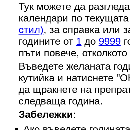
Тук можете да разглед
календари по текущат
стил)
, за справка или 
годините от
1
до
9999
г
пъти повече, отколкото
Въведете желаната годи
кутийка и натиснете "О
да щракнете на препра
следваща година.
Забележки
:
Ако въведете годината