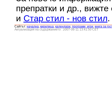
препратки и др., вижте
и
Стар стил - нов стил
.
Сайтът:
началнa
,
кирилица
,
календари
,
програми, игри
,
книга за гос
Актуализация на съдържанието : 2007-06-11 13:41:50 CET