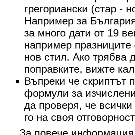
грегориански (стар - н
Например за България
за много дати от 19 в
например празниците 
нов стил. Ако трябва 
поправките, вижте ка
Въпреки че скриптът 
формули за изчислени
да проверя, че всички
го на своя отговорност
За повече информация 