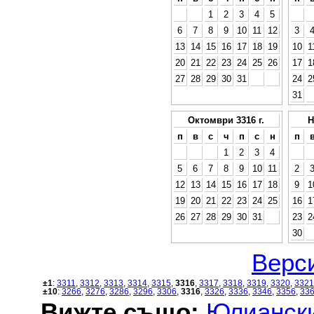
1
2
3
4
5
6
7
8
9
10
11
12
3
13
14
15
16
17
18
19
10
1
20
21
22
23
24
25
26
17
1
27
28
29
30
31
24
2
31
Октомври 3316 г.
Н
п
в
с
ч
п
с
н
п
1
2
3
4
5
6
7
8
9
10
11
2
12
13
14
15
16
17
18
9
1
19
20
21
22
23
24
25
16
1
26
27
28
29
30
31
23
2
30
Верси
±1
:
3311
,
3312
,
3313
,
3314
,
3315
,
3316
,
3317
,
3318
,
3319
,
3320
,
3321
±10
:
3266
,
3276
,
3286
,
3296
,
3306
,
3316
,
3326
,
3336
,
3346
,
3356
,
33
Вижте също:
Юлиански