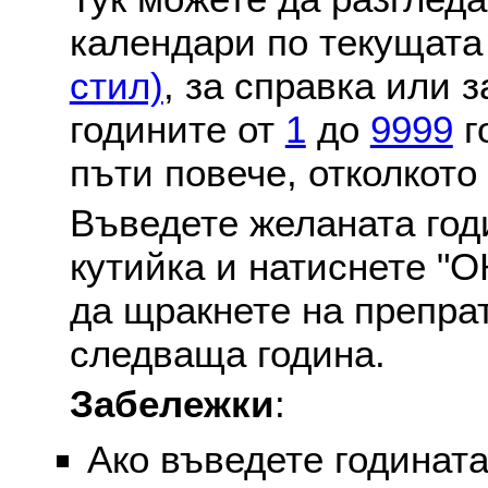
календари по текущат
стил)
, за справка или 
годините от
1
до
9999
г
пъти повече, отколкото
Въведете желаната годи
кутийка и натиснете "О
да щракнете на препра
следваща година.
Забележки
:
Ако въведете годината