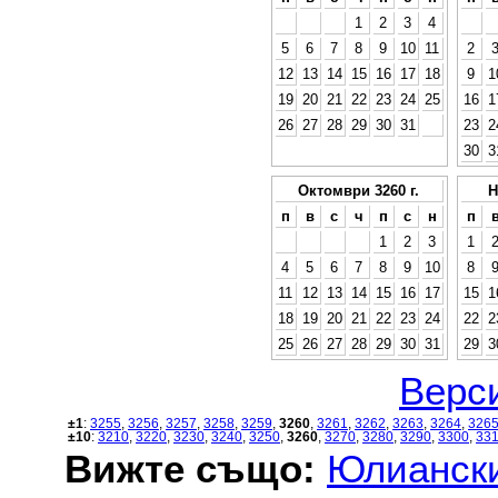
1
2
3
4
5
6
7
8
9
10
11
2
12
13
14
15
16
17
18
9
1
19
20
21
22
23
24
25
16
1
26
27
28
29
30
31
23
2
30
3
Октомври 3260 г.
Н
п
в
с
ч
п
с
н
п
1
2
3
1
4
5
6
7
8
9
10
8
11
12
13
14
15
16
17
15
1
18
19
20
21
22
23
24
22
2
25
26
27
28
29
30
31
29
3
Верси
±1
:
3255
,
3256
,
3257
,
3258
,
3259
,
3260
,
3261
,
3262
,
3263
,
3264
,
326
±10
:
3210
,
3220
,
3230
,
3240
,
3250
,
3260
,
3270
,
3280
,
3290
,
3300
,
33
Вижте също:
Юлиански