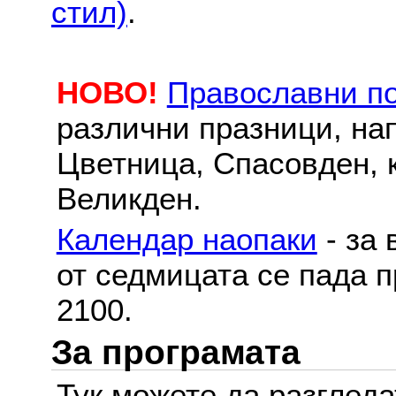
стил)
.
НОВО!
Православни п
различни празници, на
Цветница, Спасовден, к
Великден.
Календар наопаки
- за 
от седмицата се пада п
2100.
За програмата
Тук можете да разглед