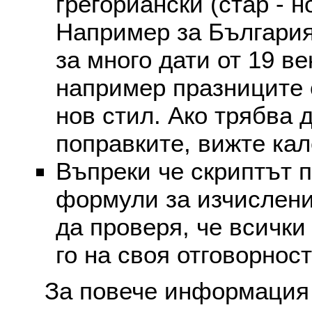
грегориански (стар - н
Например за България
за много дати от 19 в
например празниците 
нов стил. Ако трябва 
поправките, вижте ка
Въпреки че скриптът 
формули за изчислени
да проверя, че всички
го на своя отговорност
За повече информация 