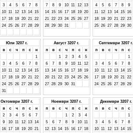
3
4
5
6
7
8
7
8
9
10
11
12
13
4
5
6
7
8
9
10
11
12
13
14
15
14
15
16
17
18
19
20
11
12
13
14
15
16
17
18
19
20
21
22
21
22
23
24
25
26
27
18
19
20
21
22
23
24
25
26
27
28
29
28
29
30
31
25
26
27
28
29
30
Юли 3207 г.
Август 3207 г.
Септември 3207 г.
в
с
ч
п
с
н
п
в
с
ч
п
с
н
п
в
с
ч
п
с
1
1
2
3
4
5
1
3
4
5
6
7
8
6
7
8
9
10
11
12
3
4
5
6
7
8
10
11
12
13
14
15
13
14
15
16
17
18
19
10
11
12
13
14
15
17
18
19
20
21
22
20
21
22
23
24
25
26
17
18
19
20
21
22
24
25
26
27
28
29
27
28
29
30
31
24
25
26
27
28
29
31
Октомври 3207 г.
Ноември 3207 г.
Декември 3207 г.
в
с
ч
п
с
н
п
в
с
ч
п
с
н
п
в
с
ч
п
с
2
3
4
5
6
7
1
2
3
4
1
9
10
11
12
13
14
5
6
7
8
9
10
11
3
4
5
6
7
8
16
17
18
19
20
21
12
13
14
15
16
17
18
10
11
12
13
14
15