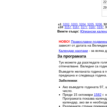
22
29
±1
:
3202
,
3203
,
3204
,
3205
,
3206
,
32
±10
:
3157
,
3167
,
3177
,
3187
,
3197
,
3
Вижте също:
Юлиански календ
НОВО!
Православни подвижн
зависят от датата на Великден
Календар наопаки
- за всяка 
За програмата
Тук можете да разгледате го
отпечатване. Валидни са годи
Въведете желаната година в г
предишна и следваща година.
Забележки
:
Ако въведете годината 97, 
число.
Преди 15 октомври
1582
г. 
Програмата показва календа
календар, ако ви е необход
Различните страни преминав