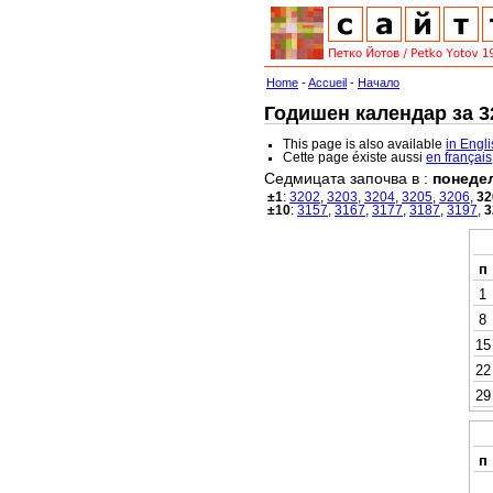
Home
-
Accueil
-
Начало
Годишен календар за 32
This page is also available
in Engl
Cette page éxiste aussi
en français
Седмицата започва в :
понеде
±1
:
3202
,
3203
,
3204
,
3205
,
3206
,
32
±10
:
3157
,
3167
,
3177
,
3187
,
3197
,
3
п
1
8
15
22
29
п