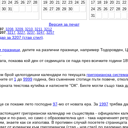
23
24
25
26
27
28
19
20
21
22
23
24
25
17
18
19
20
21
22
30
31
26
27
28
29
30
24
25
26
27
28
29
31
Версия за печат
07
,
3208
,
3209
,
3210
,
3211
,
3212
207
,
3217
,
3227
,
3237
,
3247
,
3257
ар за 3207 (стар стил)
.
и празници
, датите на различни празници, например Тодоровден, Ц
.
дата, показва кой ден от седмицата се пада през всичките години 18
лям брой целогодишни календари по текущата
григорианска система
ните от
1
до
9999
година, без съмнение стотици пъти повече, откол
орната текстова кутийка и натиснете "ОК". Бихте могли също така 
ще се покаже лето господне
97
-мо от новата ера. За
1997
трябва да
настоящият григориански календар не съществува - официален ка
ри и по-рано, но само с образователна цел - така нареченият рет
им, знаете как се използва. В противен случай посетете страницата
ат от юлиански към грегориански (стар - нов стил) по различно в