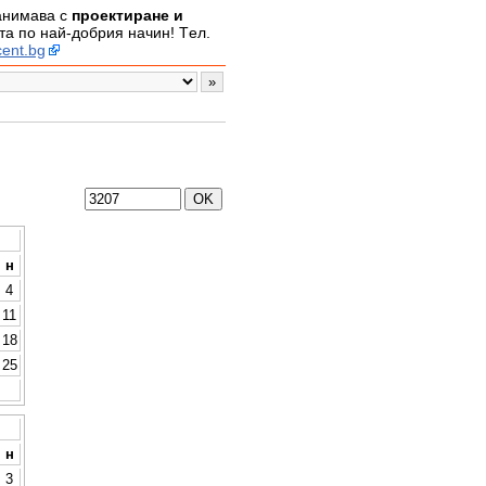
занимава с
проектиране и
а по най-добрия начин! Tел.
ent.bg
н
4
11
18
25
н
3