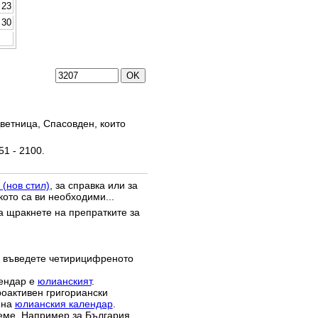
23
30
ветница, Спасовден, които
51 - 2100.
 (нов стил)
, за справка или за
кото са ви необходими...
да щракнете на препратките за
 въведете четирицифреното
лендар е
юлианският
.
роактивен григориански
 на
юлианския календар
.
реме. Например за България,