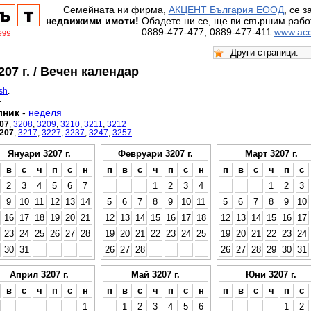
Семейната ни фирма,
АКЦЕНТ България ЕООД
, се 
недвижими имоти!
Обадете ни се, ще ви свършим работ
0889-477-477, 0889-477-411
www.acc
07 г. / Вечен календар
ish
.
.
лник
-
неделя
07
,
3208
,
3209
,
3210
,
3211
,
3212
207
,
3217
,
3227
,
3237
,
3247
,
3257
Януари 3207 г.
Февруари 3207 г.
Март 3207 г.
в
с
ч
п
с
н
п
в
с
ч
п
с
н
п
в
с
ч
п
с
2
3
4
5
6
7
1
2
3
4
1
2
3
9
10
11
12
13
14
5
6
7
8
9
10
11
5
6
7
8
9
10
16
17
18
19
20
21
12
13
14
15
16
17
18
12
13
14
15
16
17
23
24
25
26
27
28
19
20
21
22
23
24
25
19
20
21
22
23
24
30
31
26
27
28
26
27
28
29
30
31
Април 3207 г.
Май 3207 г.
Юни 3207 г.
в
с
ч
п
с
н
п
в
с
ч
п
с
н
п
в
с
ч
п
с
1
1
2
3
4
5
6
1
2