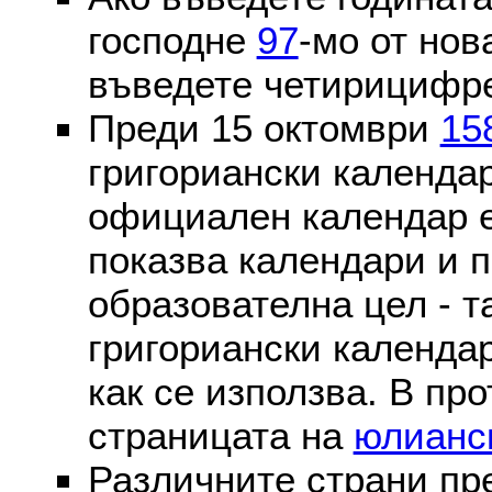
господне
97
-мо от нов
въведете четирицифре
Преди 15 октомври
15
григориански календа
официален календар 
показва календари и п
образователна цел - т
григориански календар
как се използва. В пр
страницата на
юлианс
Различните страни пр