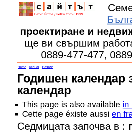
Семе
Бълг
проектиране и недви
ще ви свършим работа
0889-477-477, 088
Home
-
Accueil
-
Начало
Годишен календар за
календар
This page is also available
in
Cette page éxiste aussi
en fr
Седмицата започва в :