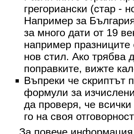
грегориански (стар - н
Например за България
за много дати от 19 в
например празниците 
нов стил. Ако трябва 
поправките, вижте ка
Въпреки че скриптът 
формули за изчислени
да проверя, че всички
го на своя отговорност
За повече информация 