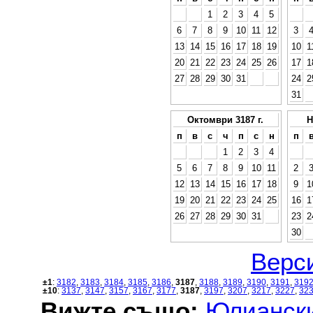
1
2
3
4
5
6
7
8
9
10
11
12
3
13
14
15
16
17
18
19
10
1
20
21
22
23
24
25
26
17
1
27
28
29
30
31
24
2
31
Октомври 3187 г.
Н
п
в
с
ч
п
с
н
п
1
2
3
4
5
6
7
8
9
10
11
2
12
13
14
15
16
17
18
9
1
19
20
21
22
23
24
25
16
1
26
27
28
29
30
31
23
2
30
Верси
±1
:
3182
,
3183
,
3184
,
3185
,
3186
,
3187
,
3188
,
3189
,
3190
,
3191
,
319
±10
:
3137
,
3147
,
3157
,
3167
,
3177
,
3187
,
3197
,
3207
,
3217
,
3227
,
32
Вижте също:
Юлиански