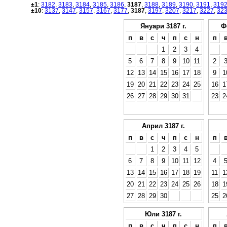
±1
:
3182
,
3183
,
3184
,
3185
,
3186
,
3187
,
3188
,
3189
,
3190
,
3191
,
319
±10
:
3137
,
3147
,
3157
,
3167
,
3177
,
3187
,
3197
,
3207
,
3217
,
3227
,
32
Януари 3187 г.
Ф
п
в
с
ч
п
с
н
п
1
2
3
4
5
6
7
8
9
10
11
2
12
13
14
15
16
17
18
9
1
19
20
21
22
23
24
25
16
1
26
27
28
29
30
31
23
2
Април 3187 г.
п
в
с
ч
п
с
н
п
1
2
3
4
5
6
7
8
9
10
11
12
4
13
14
15
16
17
18
19
11
1
20
21
22
23
24
25
26
18
1
27
28
29
30
25
2
Юли 3187 г.
п
в
с
ч
п
с
н
п