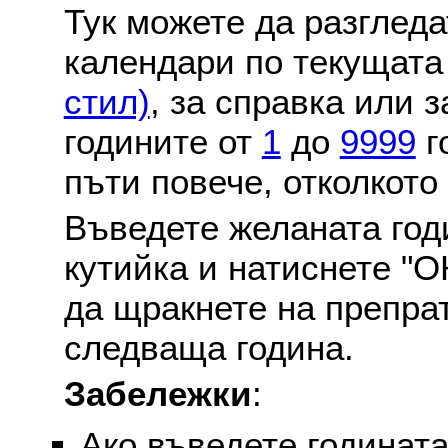
Тук можете да разглед
календари по текущат
стил)
, за справка или 
годините от
1
до
9999
г
пъти повече, отколкото
Въведете желаната годи
кутийка и натиснете "О
да щракнете на препра
следваща година.
Забележки
:
Ако въведете годината