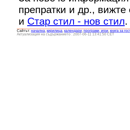
препратки и др., вижте
и
Стар стил - нов стил
.
Сайтът:
началнa
,
кирилица
,
календари
,
програми, игри
,
книга за гос
Актуализация на съдържанието : 2007-06-11 13:41:50 CET