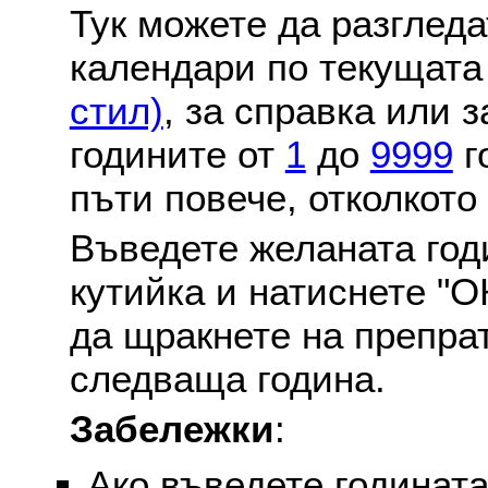
Тук можете да разглед
календари по текущат
стил)
, за справка или 
годините от
1
до
9999
г
пъти повече, отколкото
Въведете желаната годи
кутийка и натиснете "О
да щракнете на препра
следваща година.
Забележки
:
Ако въведете годината