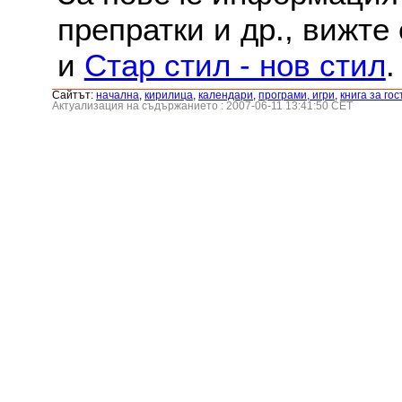
препратки и др., вижте
и
Стар стил - нов стил
.
Сайтът:
началнa
,
кирилица
,
календари
,
програми, игри
,
книга за гос
Актуализация на съдържанието : 2007-06-11 13:41:50 CET