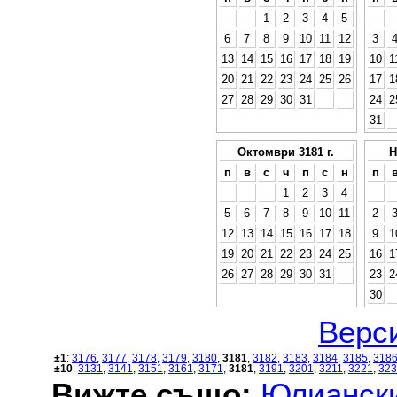
1
2
3
4
5
6
7
8
9
10
11
12
3
13
14
15
16
17
18
19
10
1
20
21
22
23
24
25
26
17
1
27
28
29
30
31
24
2
31
Октомври 3181 г.
Н
п
в
с
ч
п
с
н
п
1
2
3
4
5
6
7
8
9
10
11
2
12
13
14
15
16
17
18
9
1
19
20
21
22
23
24
25
16
1
26
27
28
29
30
31
23
2
30
Верси
±1
:
3176
,
3177
,
3178
,
3179
,
3180
,
3181
,
3182
,
3183
,
3184
,
3185
,
318
±10
:
3131
,
3141
,
3151
,
3161
,
3171
,
3181
,
3191
,
3201
,
3211
,
3221
,
323
Вижте също:
Юлиански