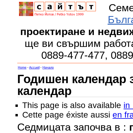
Семе
Бълг
проектиране и недви
ще ви свършим работа
0889-477-477, 088
Home
-
Accueil
-
Начало
Годишен календар за
календар
This page is also available
in
Cette page éxiste aussi
en fr
Седмицата започва в :