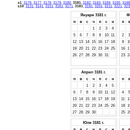
±1
:
3176
,
3177
,
3178
,
3179
,
3180
,
3181
,
3182
,
3183
,
3184
,
3185
,
318
±10
:
3131
,
3141
,
3151
,
3161
,
3171
,
3181
,
3191
,
3201
,
3211
,
3221
,
323
Януари 3181 г.
Ф
п
в
с
ч
п
с
н
п
1
2
3
4
5
6
7
8
9
10
11
2
12
13
14
15
16
17
18
9
1
19
20
21
22
23
24
25
16
1
26
27
28
29
30
31
23
2
Април 3181 г.
п
в
с
ч
п
с
н
п
1
2
3
4
5
6
7
8
9
10
11
12
4
13
14
15
16
17
18
19
11
1
20
21
22
23
24
25
26
18
1
27
28
29
30
25
2
Юли 3181 г.
п
в
с
ч
п
с
н
п