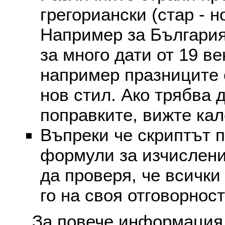
грегориански (стар - н
Например за България
за много дати от 19 в
например празниците 
нов стил. Ако трябва 
поправките, вижте ка
Въпреки че скриптът 
формули за изчислени
да проверя, че всички
го на своя отговорност
За повече информация 