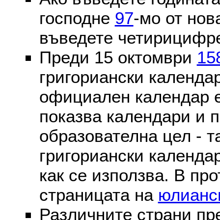
господне
97
-мо от нов
въведете четирицифре
Преди 15 октомври
15
григориански календа
официален календар 
показва календари и п
образователна цел - т
григориански календар
как се използва. В пр
страницата на
юлианс
Различните страни пр