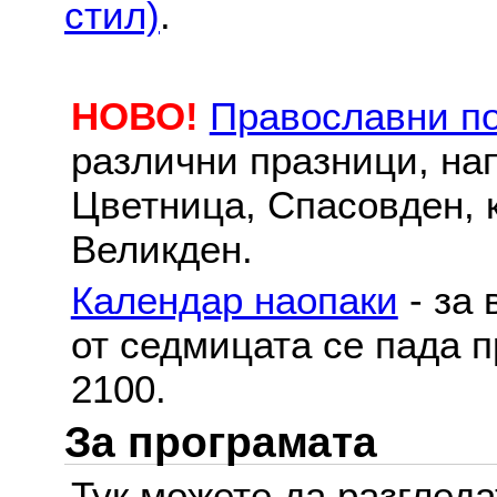
стил)
.
НОВО!
Православни п
различни празници, на
Цветница, Спасовден, к
Великден.
Календар наопаки
- за 
от седмицата се пада п
2100.
За програмата
Тук можете да разглед