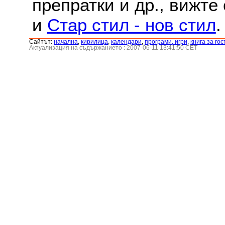
препратки и др., вижте
и
Стар стил - нов стил
.
Сайтът:
началнa
,
кирилица
,
календари
,
програми, игри
,
книга за гос
Актуализация на съдържанието : 2007-06-11 13:41:50 CET