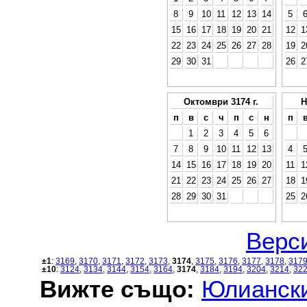
8
9
10
11
12
13
14
5
15
16
17
18
19
20
21
12
1
22
23
24
25
26
27
28
19
2
29
30
31
26
2
Октомври 3174 г.
Н
п
в
с
ч
п
с
н
п
1
2
3
4
5
6
7
8
9
10
11
12
13
4
14
15
16
17
18
19
20
11
1
21
22
23
24
25
26
27
18
1
28
29
30
31
25
2
Верси
±1
:
3169
,
3170
,
3171
,
3172
,
3173
,
3174
,
3175
,
3176
,
3177
,
3178
,
317
±10
:
3124
,
3134
,
3144
,
3154
,
3164
,
3174
,
3184
,
3194
,
3204
,
3214
,
32
Вижте също:
Юлиански