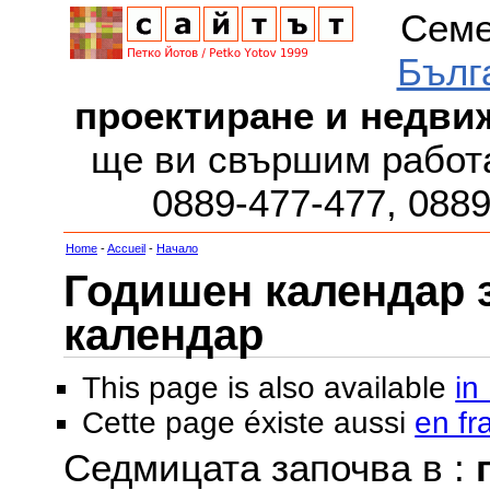
Семе
Бълг
проектиране и недви
ще ви свършим работа
0889-477-477, 088
Home
-
Accueil
-
Начало
Годишен календар за
календар
This page is also available
in
Cette page éxiste aussi
en fr
Седмицата започва в :