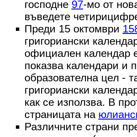
господне
97
-мо от нов
въведете четирицифре
Преди 15 октомври
15
григориански календа
официален календар 
показва календари и п
образователна цел - т
григориански календар
как се използва. В пр
страницата на
юлианс
Различните страни пр