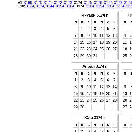
±1
:
3169
,
3170
,
3171
,
3172
,
3173
,
3174
,
3175
,
3176
,
3177
,
3178
,
317
±10
:
3124
,
3134
,
3144
,
3154
,
3164
,
3174
,
3184
,
3194
,
3204
,
3214
,
32
Януари 3174 г.
Ф
п
в
с
ч
п
с
н
п
1
2
3
4
5
6
7
8
9
10
11
12
13
4
14
15
16
17
18
19
20
11
1
21
22
23
24
25
26
27
18
1
28
29
30
31
25
2
Април 3174 г.
п
в
с
ч
п
с
н
п
1
2
3
4
5
6
7
8
9
10
11
12
13
14
6
15
16
17
18
19
20
21
13
1
22
23
24
25
26
27
28
20
2
29
30
27
2
Юли 3174 г.
п
в
с
ч
п
с
н
п
1
2
3
4
5
6
7