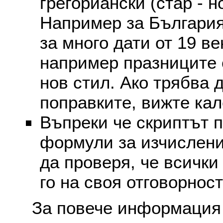
грегориански (стар - н
Например за България
за много дати от 19 в
например празниците 
нов стил. Ако трябва 
поправките, вижте ка
Въпреки че скриптът 
формули за изчислени
да проверя, че всички
го на своя отговорност
За повече информация 