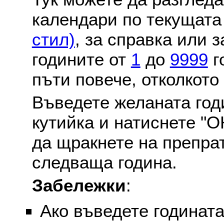
календари по текущат
стил)
, за справка или 
годините от
1
до
9999
г
пъти повече, отколкото
Въведете желаната годи
кутийка и натиснете "О
да щракнете на препра
следваща година.
Забележки
:
Ако въведете годината