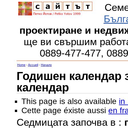
Семе
Бълг
проектиране и недви
ще ви свършим работа
0889-477-477, 088
Home
-
Accueil
-
Начало
Годишен календар за
календар
This page is also available
in
Cette page éxiste aussi
en fr
Седмицата започва в :