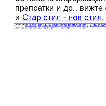
препратки и др., вижте
и
Стар стил - нов стил
.
Сайтът:
началнa
,
кирилица
,
календари
,
програми, игри
,
книга за гос
Актуализация на съдържанието : 2007-06-11 13:41:50 CET