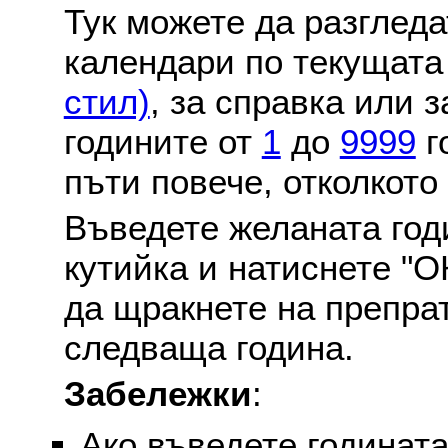
Тук можете да разглед
календари по текущат
стил)
, за справка или 
годините от
1
до
9999
г
пъти повече, отколкото
Въведете желаната годи
кутийка и натиснете "О
да щракнете на препра
следваща година.
Забележки
:
Ако въведете годината