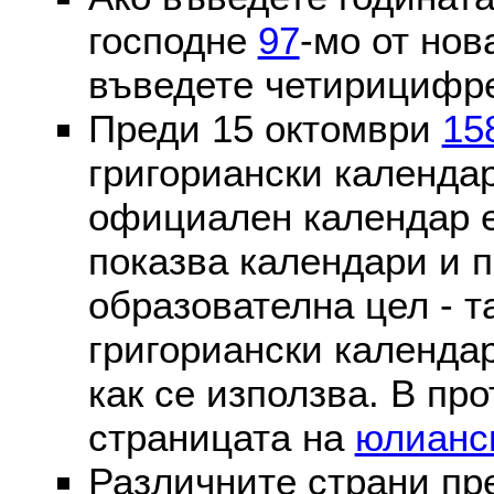
господне
97
-мо от нов
въведете четирицифре
Преди 15 октомври
15
григориански календа
официален календар 
показва календари и п
образователна цел - т
григориански календар
как се използва. В пр
страницата на
юлианс
Различните страни пр