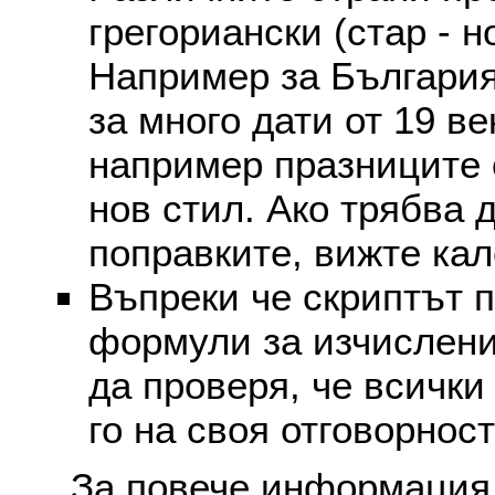
грегориански (стар - н
Например за България
за много дати от 19 в
например празниците 
нов стил. Ако трябва 
поправките, вижте ка
Въпреки че скриптът 
формули за изчислени
да проверя, че всички
го на своя отговорност
За повече информация 