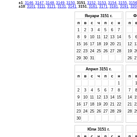
±1
:
3146
,
3147
,
3148
,
3149
,
3150
,
3151
,
3152
,
3153
,
3154
,
3155
,
315
±10
:
3101
,
3111
,
3121
,
3131
,
3141
,
3151
,
3161
,
3171
,
3181
,
3191
,
320
Януари 3151 г.
Ф
п
в
с
ч
п
с
н
п
1
2
3
4
5
6
7
8
9
10
11
12
13
14
5
15
16
17
18
19
20
21
12
1
22
23
24
25
26
27
28
19
2
29
30
31
26
2
Април 3151 г.
п
в
с
ч
п
с
н
п
1
2
3
4
5
6
7
8
7
9
10
11
12
13
14
15
14
1
16
17
18
19
20
21
22
21
2
23
24
25
26
27
28
29
28
2
30
Юли 3151 г.
п
в
с
ч
п
с
н
п