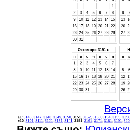
1
2
3
4
5
6
7
8
6
9
10
11
12
13
14
15
13
1
16
17
18
19
20
21
22
20
2
23
24
25
26
27
28
29
27
2
30
31
Октомври 3151 г.
Н
п
в
с
ч
п
с
н
п
1
2
3
4
5
6
7
8
9
10
11
12
13
14
5
15
16
17
18
19
20
21
12
1
22
23
24
25
26
27
28
19
2
29
30
31
26
2
Верси
±1
:
3146
,
3147
,
3148
,
3149
,
3150
,
3151
,
3152
,
3153
,
3154
,
3155
,
315
±10
:
3101
,
3111
,
3121
,
3131
,
3141
,
3151
,
3161
,
3171
,
3181
,
3191
,
320
Вижте също:
Юлиански