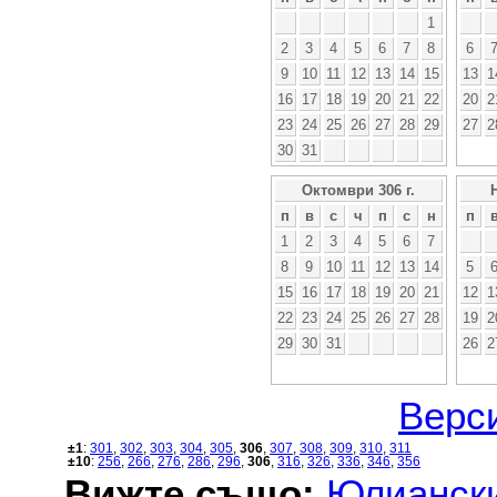
1
2
3
4
5
6
7
8
6
9
10
11
12
13
14
15
13
1
16
17
18
19
20
21
22
20
2
23
24
25
26
27
28
29
27
2
30
31
Октомври 306 г.
п
в
с
ч
п
с
н
п
1
2
3
4
5
6
7
8
9
10
11
12
13
14
5
15
16
17
18
19
20
21
12
1
22
23
24
25
26
27
28
19
2
29
30
31
26
2
Верси
±1
:
301
,
302
,
303
,
304
,
305
,
306
,
307
,
308
,
309
,
310
,
311
±10
:
256
,
266
,
276
,
286
,
296
,
306
,
316
,
326
,
336
,
346
,
356
Вижте също:
Юлиански