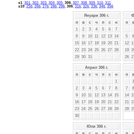
±1
:
301
,
302
,
303
,
304
,
305
,
306
,
307
,
308
,
309
,
310
,
311
±10
:
256
,
266
,
276
,
286
,
296
,
306
,
316
,
326
,
336
,
346
,
356
Януари 306 г.
Ф
п
в
с
ч
п
с
н
п
1
2
3
4
5
6
7
8
9
10
11
12
13
14
5
15
16
17
18
19
20
21
12
1
22
23
24
25
26
27
28
19
2
29
30
31
26
2
Април 306 г.
п
в
с
ч
п
с
н
п
1
2
3
4
5
6
7
8
7
9
10
11
12
13
14
15
14
1
16
17
18
19
20
21
22
21
2
23
24
25
26
27
28
29
28
2
30
Юли 306 г.
п
в
с
ч
п
с
н
п