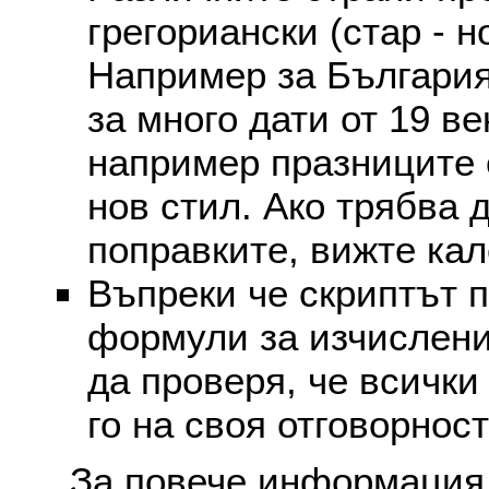
грегориански (стар - н
Например за България
за много дати от 19 в
например празниците 
нов стил. Ако трябва 
поправките, вижте ка
Въпреки че скриптът 
формули за изчислени
да проверя, че всички
го на своя отговорност
За повече информация 