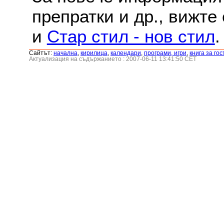
препратки и др., вижте
и
Стар стил - нов стил
.
Сайтът:
началнa
,
кирилица
,
календари
,
програми, игри
,
книга за гос
Актуализация на съдържанието : 2007-06-11 13:41:50 CET