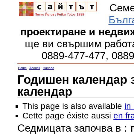
Семе
Бълг
проектиране и недви
ще ви свършим работа
0889-477-477, 088
Home
-
Accueil
-
Начало
Годишен календар за
календар
This page is also available
in
Cette page éxiste aussi
en fr
Седмицата започва в :