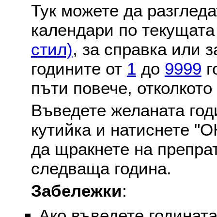
Тук можете да разглед
календари по текущат
стил)
, за справка или 
годините от
1
до
9999
г
пъти повече, отколкото
Въведете желаната годи
кутийка и натиснете "О
да щракнете на препра
следваща година.
Забележки
:
Ако въведете годината