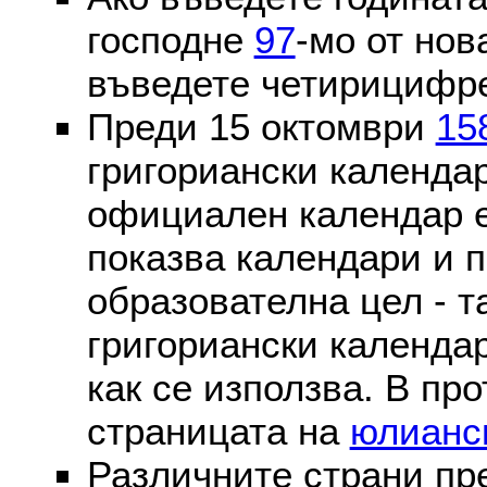
господне
97
-мо от нов
въведете четирицифре
Преди 15 октомври
15
григориански календа
официален календар 
показва календари и п
образователна цел - т
григориански календар
как се използва. В пр
страницата на
юлианс
Различните страни пр