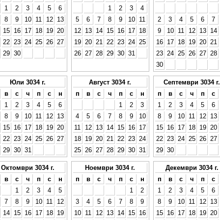
1
2
3
4
5
6
1
2
3
4
8
9
10
11
12
13
5
6
7
8
9
10
11
2
3
4
5
6
7
15
16
17
18
19
20
12
13
14
15
16
17
18
9
10
11
12
13
14
22
23
24
25
26
27
19
20
21
22
23
24
25
16
17
18
19
20
21
29
30
26
27
28
29
30
31
23
24
25
26
27
28
30
Юли 3034 г.
Август 3034 г.
Септември 3034 г.
в
с
ч
п
с
н
п
в
с
ч
п
с
н
п
в
с
ч
п
с
1
2
3
4
5
6
1
2
3
1
2
3
4
5
6
8
9
10
11
12
13
4
5
6
7
8
9
10
8
9
10
11
12
13
15
16
17
18
19
20
11
12
13
14
15
16
17
15
16
17
18
19
20
22
23
24
25
26
27
18
19
20
21
22
23
24
22
23
24
25
26
27
29
30
31
25
26
27
28
29
30
31
29
30
Октомври 3034 г.
Ноември 3034 г.
Декември 3034 г.
в
с
ч
п
с
н
п
в
с
ч
п
с
н
п
в
с
ч
п
с
1
2
3
4
5
1
2
1
2
3
4
5
6
7
8
9
10
11
12
3
4
5
6
7
8
9
8
9
10
11
12
13
14
15
16
17
18
19
10
11
12
13
14
15
16
15
16
17
18
19
20