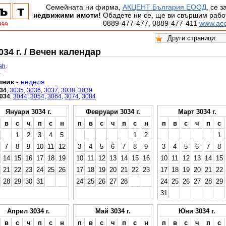
Семейната ни фирма,
АКЦЕНТ България ЕООД
, се 
недвижими имоти!
Обадете ни се, ще ви свършим работ
0889-477-477, 0889-477-411
www.acc
34 г. / Вечен календар
ish
.
.
лник
-
неделя
34
,
3035
,
3036
,
3037
,
3038
,
3039
034
,
3044
,
3054
,
3064
,
3074
,
3084
Януари 3034 г.
Февруари 3034 г.
Март 3034 г.
в
с
ч
п
с
н
п
в
с
ч
п
с
н
п
в
с
ч
п
с
1
2
3
4
5
1
2
1
7
8
9
10
11
12
3
4
5
6
7
8
9
3
4
5
6
7
8
14
15
16
17
18
19
10
11
12
13
14
15
16
10
11
12
13
14
15
21
22
23
24
25
26
17
18
19
20
21
22
23
17
18
19
20
21
22
28
29
30
31
24
25
26
27
28
24
25
26
27
28
29
31
Април 3034 г.
Май 3034 г.
Юни 3034 г.
в
с
ч
п
с
н
п
в
с
ч
п
с
н
п
в
с
ч
п
с