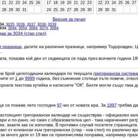
21
22
23
24
25
26
17
18
19
20
21
22
23
22
23
24
25
26
27
28
29
30
31
24
25
26
27
28
29
30
29
30
31
Версия за печат
34
,
3035
,
3036
,
3037
,
3038
,
3039
034
,
3044
,
3054
,
3064
,
3074
,
3084
ар за 3034 (стар стил)
.
и празници
, датите на различни празници, например Тодоровден, Ц
.
дата, показва кой ден от седмицата се пада през всичките години 18
лям брой целогодишни календари по текущата
григорианска система
ните от
1
до
9999
година, без съмнение стотици пъти повече, откол
орната текстова кутийка и натиснете "ОК". Бихте могли също така 
ще се покаже лето господне
97
-мо от новата ера. За
1997
трябва да
настоящият григориански календар не съществува - официален ка
ри и по-рано, но само с образователна цел - така нареченият рет
им, знаете как се използва. В противен случай посетете страницата
ат от юлиански към грегориански (стар - нов стил) по различно в
о за много дати от 19 век се преизчислява поправка, например пра