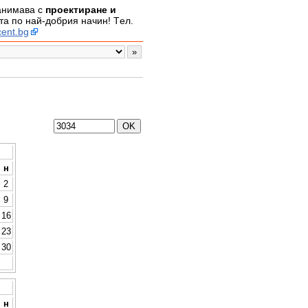
занимава с
проектиране и
а по най-добрия начин! Tел.
ent.bg
н
2
9
16
23
30
н