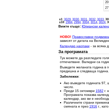
20
27
±1
:
3029
,
3030
,
3031
,
3032
,
3033
,
30
±10
:
2984
,
2994
,
3004
,
3014
,
3024
,
3
Вижте също:
Юлиански календ
НОВО!
Православни подвижн
зависят от датата на Великден
Календар наопаки
- за всяка 
За програмата
Тук можете да разгледате го
отпечатване. Валидни са годи
Въведете желаната година в г
предишна и следваща година.
Забележки
:
Ако въведете годината 97, 
число.
Преди 15 октомври
1582
г. 
Програмата показва календа
календар, ако ви е необход
Различните страни преминав
смяната е през
1916
г., кат