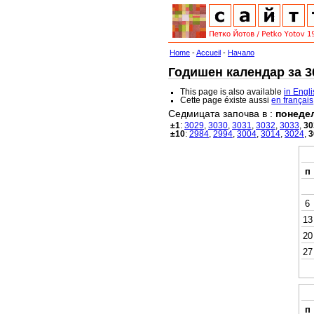
Home
-
Accueil
-
Начало
Годишен календар за 30
This page is also available
in Engl
Cette page éxiste aussi
en français
Седмицата започва в :
понеде
±1
:
3029
,
3030
,
3031
,
3032
,
3033
,
30
±10
:
2984
,
2994
,
3004
,
3014
,
3024
,
3
п
6
13
20
27
п