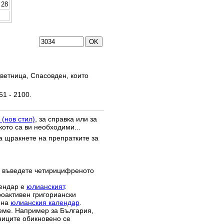
28
ветница, Спасовден, които
51 - 2100.
 (нов стил)
, за справка или за
кото са ви необходими...
да щракнете на препратките за
 въведете четирицифреното
лендар е
юлианският
.
роактивен григориански
 на
юлианския календар
.
реме. Например за България,
зниците обикновено се