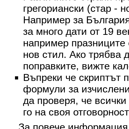
грегориански (стар - н
Например за България
за много дати от 19 в
например празниците 
нов стил. Ако трябва 
поправките, вижте ка
Въпреки че скриптът 
формули за изчислени
да проверя, че всички
го на своя отговорност
За повече информация 