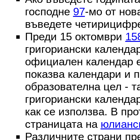
господне
97
-мо от нов
въведете четирицифре
Преди 15 октомври
15
григориански календа
официален календар 
показва календари и п
образователна цел - т
григориански календар
как се използва. В пр
страницата на
юлианс
Различните страни пр