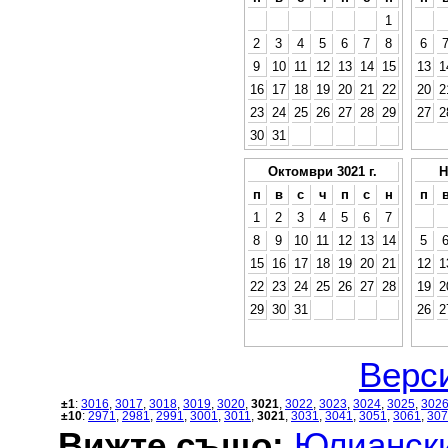
1
2
3
4
5
6
7
8
6
9
10
11
12
13
14
15
13
1
16
17
18
19
20
21
22
20
2
23
24
25
26
27
28
29
27
2
30
31
Октомври 3021 г.
Н
п
в
с
ч
п
с
н
п
1
2
3
4
5
6
7
8
9
10
11
12
13
14
5
15
16
17
18
19
20
21
12
1
22
23
24
25
26
27
28
19
2
29
30
31
26
2
Верси
±1
:
3016
,
3017
,
3018
,
3019
,
3020
,
3021
,
3022
,
3023
,
3024
,
3025
,
302
±10
:
2971
,
2981
,
2991
,
3001
,
3011
,
3021
,
3031
,
3041
,
3051
,
3061
,
307
Вижте също:
Юлиански