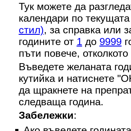
Тук можете да разглед
календари по текущат
стил)
, за справка или 
годините от
1
до
9999
г
пъти повече, отколкото
Въведете желаната годи
кутийка и натиснете "О
да щракнете на препра
следваща година.
Забележки
:
Ако въведете годината