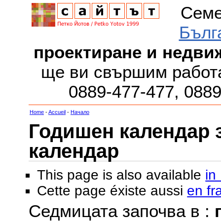
Семе
Бълг
проектиране и недви
ще ви свършим работа
0889-477-477, 088
Home
-
Accueil
-
Начало
Годишен календар за
календар
This page is also available
in
Cette page éxiste aussi
en fr
Седмицата започва в :