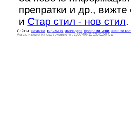
препратки и др., вижте
и
Стар стил - нов стил
.
Сайтът:
началнa
,
кирилица
,
календари
,
програми, игри
,
книга за гос
Актуализация на съдържанието : 2007-06-11 13:41:50 CET