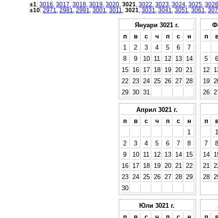
±1
:
3016
,
3017
,
3018
,
3019
,
3020
,
3021
,
3022
,
3023
,
3024
,
3025
,
302
±10
:
2971
,
2981
,
2991
,
3001
,
3011
,
3021
,
3031
,
3041
,
3051
,
3061
,
307
Януари 3021 г.
Ф
п
в
с
ч
п
с
н
п
1
2
3
4
5
6
7
8
9
10
11
12
13
14
5
15
16
17
18
19
20
21
12
1
22
23
24
25
26
27
28
19
2
29
30
31
26
2
Април 3021 г.
п
в
с
ч
п
с
н
п
1
2
3
4
5
6
7
8
7
9
10
11
12
13
14
15
14
1
16
17
18
19
20
21
22
21
2
23
24
25
26
27
28
29
28
2
30
Юли 3021 г.
п
в
с
ч
п
с
н
п