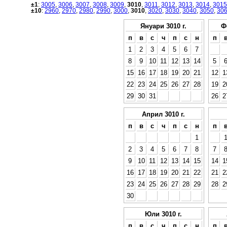
±1
:
3005
,
3006
,
3007
,
3008
,
3009
,
3010
,
3011
,
3012
,
3013
,
3014
,
3015
±10
:
2960
,
2970
,
2980
,
2990
,
3000
,
3010
,
3020
,
3030
,
3040
,
3050
,
30
Януари 3010 г.
Ф
п
в
с
ч
п
с
н
п
1
2
3
4
5
6
7
8
9
10
11
12
13
14
5
15
16
17
18
19
20
21
12
1
22
23
24
25
26
27
28
19
2
29
30
31
26
2
Април 3010 г.
п
в
с
ч
п
с
н
п
1
2
3
4
5
6
7
8
7
9
10
11
12
13
14
15
14
1
16
17
18
19
20
21
22
21
2
23
24
25
26
27
28
29
28
2
30
Юли 3010 г.
п
в
с
ч
п
с
н
п