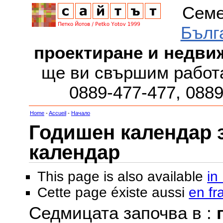
Семе
Бълг
проектиране и недви
ще ви свършим работа
0889-477-477, 088
Home
-
Accueil
-
Начало
Годишен календар за
календар
This page is also available
in
Cette page éxiste aussi
en fr
Седмицата започва в :