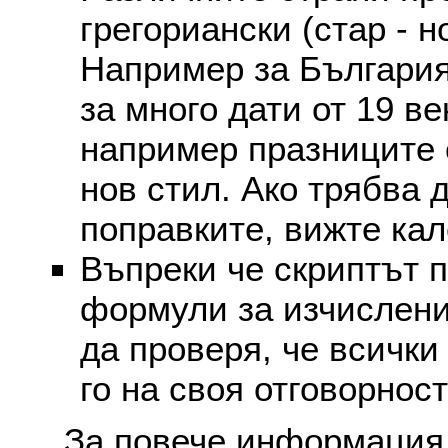
грегориански (стар - н
Например за България
за много дати от 19 в
например празниците 
нов стил. Ако трябва 
поправките, вижте ка
Въпреки че скриптът 
формули за изчислени
да проверя, че всички
го на своя отговорност
За повече информация 