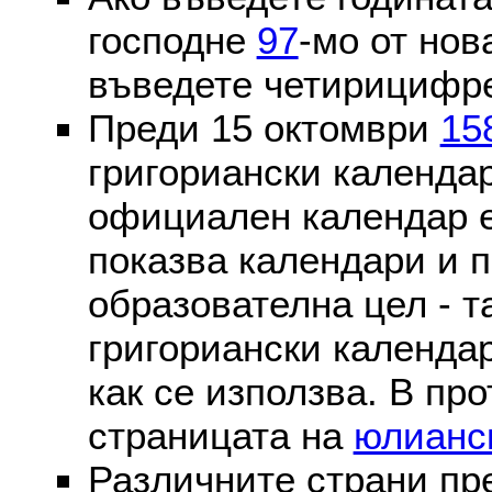
господне
97
-мо от нов
въведете четирицифре
Преди 15 октомври
15
григориански календа
официален календар 
показва календари и п
образователна цел - т
григориански календар
как се използва. В пр
страницата на
юлианс
Различните страни пр