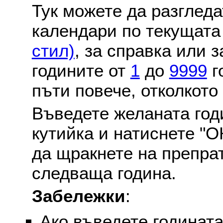
Тук можете да разглед
календари по текущат
стил)
, за справка или 
годините от
1
до
9999
г
пъти повече, отколкото
Въведете желаната годи
кутийка и натиснете "О
да щракнете на препра
следваща година.
Забележки
:
Ако въведете годината