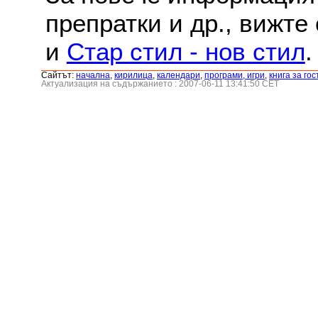
препратки и др., вижте
и
Стар стил - нов стил
.
Сайтът:
началнa
,
кирилица
,
календари
,
програми, игри
,
книга за гос
Актуализация на съдържанието : 2007-06-11 13:41:50 CET