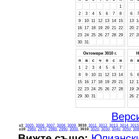
1
2
3
4
5
6
7
8
6
9
10
11
12
13
14
15
13
1
16
17
18
19
20
21
22
20
2
23
24
25
26
27
28
29
27
2
30
31
Октомври 3010 г.
Н
п
в
с
ч
п
с
н
п
1
2
3
4
5
6
7
8
9
10
11
12
13
14
5
15
16
17
18
19
20
21
12
1
22
23
24
25
26
27
28
19
2
29
30
31
26
2
Верси
±1
:
3005
,
3006
,
3007
,
3008
,
3009
,
3010
,
3011
,
3012
,
3013
,
3014
,
3015
±10
:
2960
,
2970
,
2980
,
2990
,
3000
,
3010
,
3020
,
3030
,
3040
,
3050
,
30
Вижте също:
Юлиански