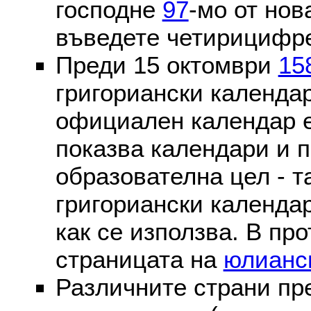
господне
97
-мо от нов
въведете четирицифре
Преди 15 октомври
15
григориански календа
официален календар 
показва календари и п
образователна цел - т
григориански календар
как се използва. В пр
страницата на
юлианс
Различните страни пр