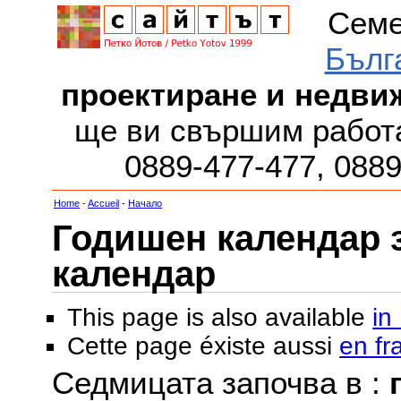
Семе
Бълг
проектиране и недви
ще ви свършим работа
0889-477-477, 088
Home
-
Accueil
-
Начало
Годишен календар за
календар
This page is also available
in
Cette page éxiste aussi
en fr
Седмицата започва в :