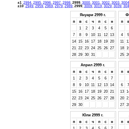
±1
:
2994
,
2995
,
2996
,
2997
,
2998
,
2999
,
3000
,
3001
,
3002
,
3003
,
300
±10
:
2949
,
2959
,
2969
,
2979
,
2989
,
2999
,
3009
,
3019
,
3029
,
3039
,
30
Януари 2999 г.
Ф
п
в
с
ч
п
с
н
п
1
2
3
4
5
6
7
8
9
10
11
12
13
4
14
15
16
17
18
19
20
11
1
21
22
23
24
25
26
27
18
1
28
29
30
31
25
2
Април 2999 г.
п
в
с
ч
п
с
н
п
1
2
3
4
5
6
7
8
9
10
11
12
13
14
6
15
16
17
18
19
20
21
13
1
22
23
24
25
26
27
28
20
2
29
30
27
2
Юли 2999 г.
п
в
с
ч
п
с
н
п
1
2
3
4
5
6
7