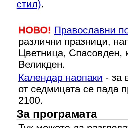
стил)
.
НОВО!
Православни п
различни празници, на
Цветница, Спасовден, к
Великден.
Календар наопаки
- за 
от седмицата се пада п
2100.
За програмата
Тук можете да разглед