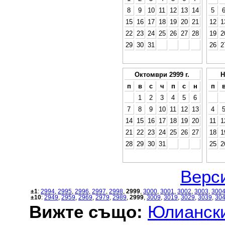
8
9
10
11
12
13
14
5
15
16
17
18
19
20
21
12
1
22
23
24
25
26
27
28
19
2
29
30
31
26
2
Октомври 2999 г.
Н
п
в
с
ч
п
с
н
п
1
2
3
4
5
6
7
8
9
10
11
12
13
4
14
15
16
17
18
19
20
11
1
21
22
23
24
25
26
27
18
1
28
29
30
31
25
2
Верси
±1
:
2994
,
2995
,
2996
,
2997
,
2998
,
2999
,
3000
,
3001
,
3002
,
3003
,
300
±10
:
2949
,
2959
,
2969
,
2979
,
2989
,
2999
,
3009
,
3019
,
3029
,
3039
,
30
Вижте също:
Юлиански