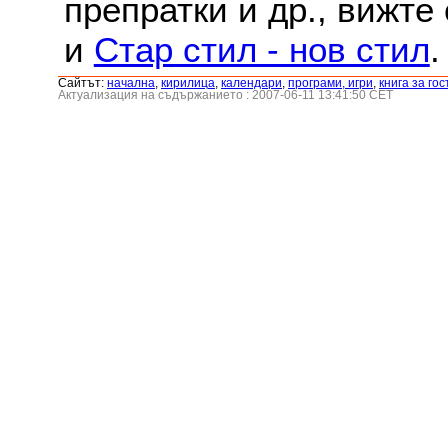
препратки и др., вижте
и
Стар стил - нов стил
.
Сайтът:
началнa
,
кирилица
,
календари
,
програми, игри
,
книга за гос
Актуализация на съдържанието : 2007-06-11 13:41:50 CET