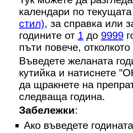
календари по текущат
стил)
, за справка или 
годините от
1
до
9999
г
пъти повече, отколкото
Въведете желаната годи
кутийка и натиснете "О
да щракнете на препра
следваща година.
Забележки
:
Ако въведете годината