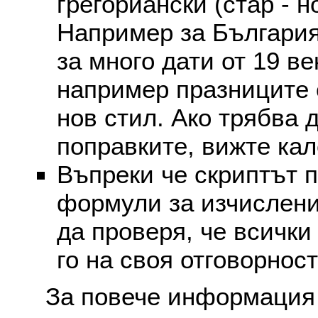
грегориански (стар - н
Например за България
за много дати от 19 в
например празниците 
нов стил. Ако трябва 
поправките, вижте ка
Въпреки че скриптът 
формули за изчислени
да проверя, че всички
го на своя отговорност
За повече информация 