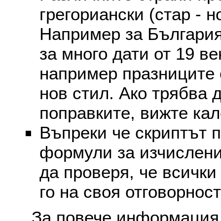
грегориански (стар - н
Например за България
за много дати от 19 в
например празниците 
нов стил. Ако трябва 
поправките, вижте ка
Въпреки че скриптът 
формули за изчислени
да проверя, че всички
го на своя отговорност
За повече информация 