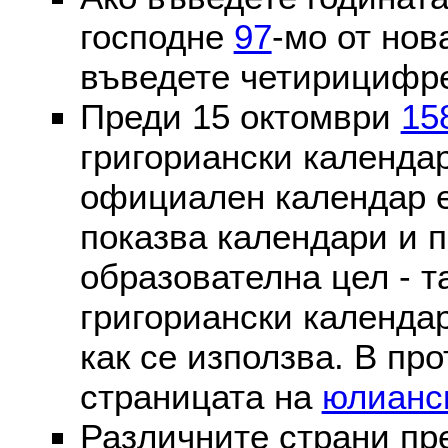
господне
97
-мо от нов
въведете четирицифре
Преди 15 октомври
15
григориански календа
официален календар 
показва календари и п
образователна цел - т
григориански календар
как се използва. В пр
страницата на
юлианс
Различните страни пр