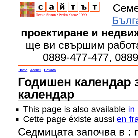
Семе
Бълг
проектиране и недви
ще ви свършим работа
0889-477-477, 088
Home
-
Accueil
-
Начало
Годишен календар за
календар
This page is also available
in
Cette page éxiste aussi
en fr
Седмицата започва в :