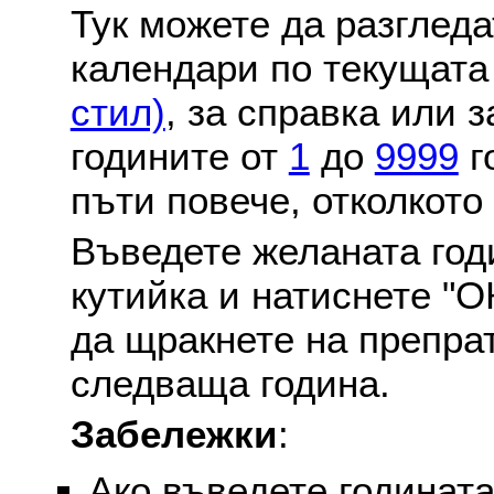
Тук можете да разглед
календари по текущат
стил)
, за справка или 
годините от
1
до
9999
г
пъти повече, отколкото
Въведете желаната годи
кутийка и натиснете "О
да щракнете на препра
следваща година.
Забележки
:
Ако въведете годината