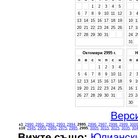
1
2
3
4
5
6
7
8
9
10
11
12
3
13
14
15
16
17
18
19
10
1
20
21
22
23
24
25
26
17
1
27
28
29
30
31
24
2
31
Октомври 2995 г.
Н
п
в
с
ч
п
с
н
п
1
2
3
4
5
6
7
8
9
10
11
2
12
13
14
15
16
17
18
9
1
19
20
21
22
23
24
25
16
1
26
27
28
29
30
31
23
2
30
Верси
±1
:
2990
,
2991
,
2992
,
2993
,
2994
,
2995
,
2996
,
2997
,
2998
,
2999
,
300
±10
:
2945
,
2955
,
2965
,
2975
,
2985
,
2995
,
3005
,
3015
,
3025
,
3035
,
30
Вижте също:
Юлиански