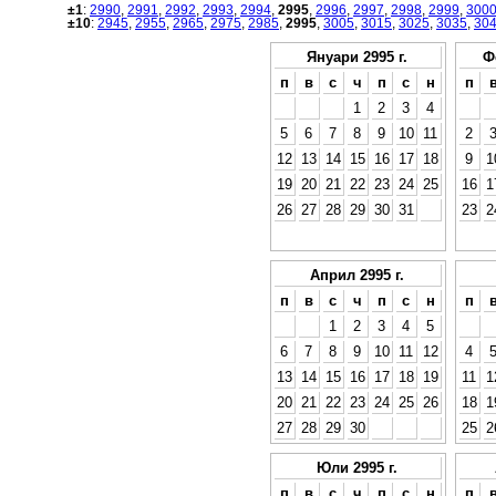
±1
:
2990
,
2991
,
2992
,
2993
,
2994
,
2995
,
2996
,
2997
,
2998
,
2999
,
300
±10
:
2945
,
2955
,
2965
,
2975
,
2985
,
2995
,
3005
,
3015
,
3025
,
3035
,
30
Януари 2995 г.
Ф
п
в
с
ч
п
с
н
п
1
2
3
4
5
6
7
8
9
10
11
2
12
13
14
15
16
17
18
9
1
19
20
21
22
23
24
25
16
1
26
27
28
29
30
31
23
2
Април 2995 г.
п
в
с
ч
п
с
н
п
1
2
3
4
5
6
7
8
9
10
11
12
4
13
14
15
16
17
18
19
11
1
20
21
22
23
24
25
26
18
1
27
28
29
30
25
2
Юли 2995 г.
п
в
с
ч
п
с
н
п