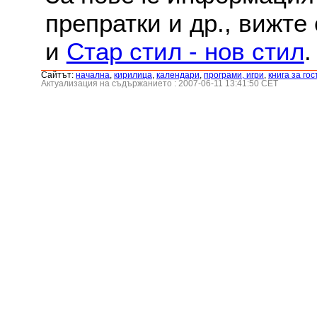
препратки и др., вижте
и
Стар стил - нов стил
.
Сайтът:
началнa
,
кирилица
,
календари
,
програми, игри
,
книга за гос
Актуализация на съдържанието : 2007-06-11 13:41:50 CET