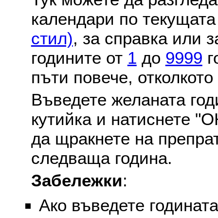
календари по текущат
стил)
, за справка или 
годините от
1
до
9999
г
пъти повече, отколкото
Въведете желаната годи
кутийка и натиснете "О
да щракнете на препра
следваща година.
Забележки
:
Ако въведете годината