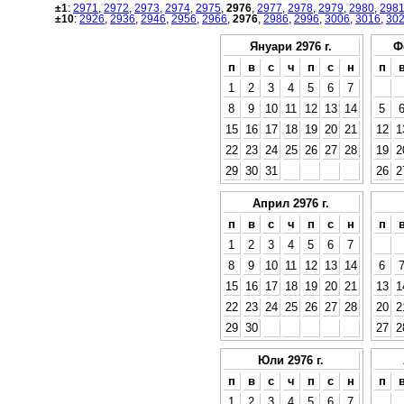
±1
:
2971
,
2972
,
2973
,
2974
,
2975
,
2976
,
2977
,
2978
,
2979
,
2980
,
298
±10
:
2926
,
2936
,
2946
,
2956
,
2966
,
2976
,
2986
,
2996
,
3006
,
3016
,
30
Януари 2976 г.
Ф
п
в
с
ч
п
с
н
п
1
2
3
4
5
6
7
8
9
10
11
12
13
14
5
15
16
17
18
19
20
21
12
1
22
23
24
25
26
27
28
19
2
29
30
31
26
2
Април 2976 г.
п
в
с
ч
п
с
н
п
1
2
3
4
5
6
7
8
9
10
11
12
13
14
6
15
16
17
18
19
20
21
13
1
22
23
24
25
26
27
28
20
2
29
30
27
2
Юли 2976 г.
п
в
с
ч
п
с
н
п
1
2
3
4
5
6
7