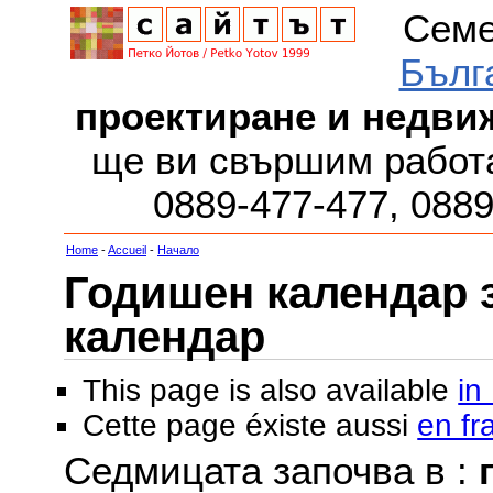
Семе
Бълг
проектиране и недви
ще ви свършим работа
0889-477-477, 088
Home
-
Accueil
-
Начало
Годишен календар за
календар
This page is also available
in
Cette page éxiste aussi
en fr
Седмицата започва в :