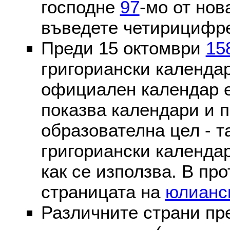
господне
97
-мо от нов
въведете четирицифре
Преди 15 октомври
15
григориански календа
официален календар 
показва календари и п
образователна цел - т
григориански календар
как се използва. В пр
страницата на
юлианс
Различните страни пр