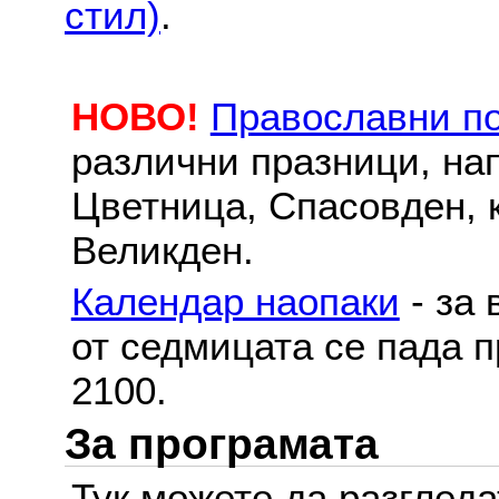
стил)
.
НОВО!
Православни п
различни празници, на
Цветница, Спасовден, к
Великден.
Календар наопаки
- за 
от седмицата се пада п
2100.
За програмата
Тук можете да разглед