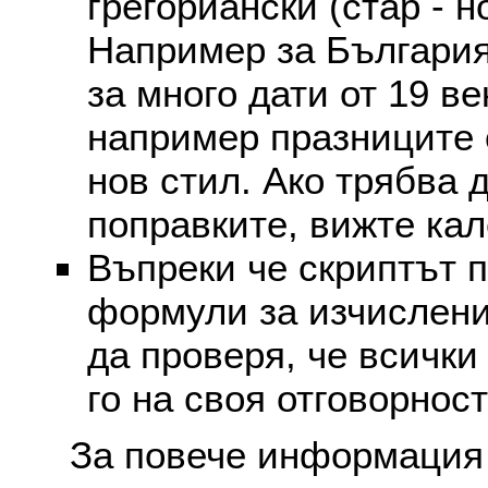
грегориански (стар - н
Например за България
за много дати от 19 в
например празниците 
нов стил. Ако трябва 
поправките, вижте ка
Въпреки че скриптът 
формули за изчислени
да проверя, че всички
го на своя отговорност
За повече информация 