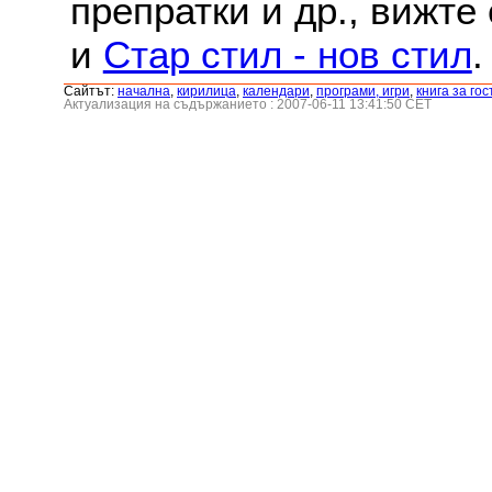
препратки и др., вижте
и
Стар стил - нов стил
.
Сайтът:
началнa
,
кирилица
,
календари
,
програми, игри
,
книга за гос
Актуализация на съдържанието : 2007-06-11 13:41:50 CET