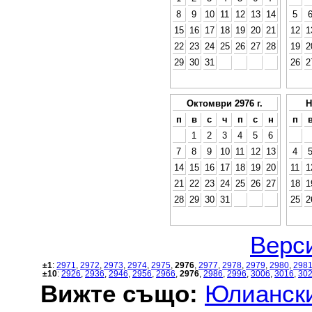
8
9
10
11
12
13
14
5
15
16
17
18
19
20
21
12
1
22
23
24
25
26
27
28
19
2
29
30
31
26
2
Октомври 2976 г.
Н
п
в
с
ч
п
с
н
п
1
2
3
4
5
6
7
8
9
10
11
12
13
4
14
15
16
17
18
19
20
11
1
21
22
23
24
25
26
27
18
1
28
29
30
31
25
2
Верси
±1
:
2971
,
2972
,
2973
,
2974
,
2975
,
2976
,
2977
,
2978
,
2979
,
2980
,
298
±10
:
2926
,
2936
,
2946
,
2956
,
2966
,
2976
,
2986
,
2996
,
3006
,
3016
,
30
Вижте също:
Юлиански