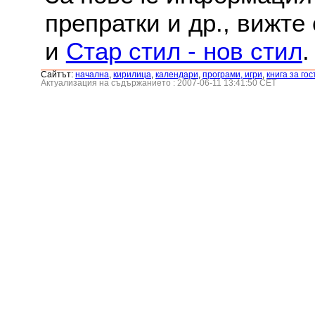
препратки и др., вижте
и
Стар стил - нов стил
.
Сайтът:
началнa
,
кирилица
,
календари
,
програми, игри
,
книга за гос
Актуализация на съдържанието : 2007-06-11 13:41:50 CET