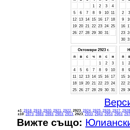
1
2
3
4
5
6
7
8
9
10
11
2
12
13
14
15
16
17
18
9
1
19
20
21
22
23
24
25
16
1
26
27
28
29
30
31
23
2
30
3
Октомври 2923 г.
Н
п
в
с
ч
п
с
н
п
1
2
3
1
4
5
6
7
8
9
10
8
11
12
13
14
15
16
17
15
1
18
19
20
21
22
23
24
22
2
25
26
27
28
29
30
31
29
3
Верси
±1
:
2918
,
2919
,
2920
,
2921
,
2922
,
2923
,
2924
,
2925
,
2926
,
2927
,
292
±10
:
2873
,
2883
,
2893
,
2903
,
2913
,
2923
,
2933
,
2943
,
2953
,
2963
,
29
Вижте също:
Юлиански