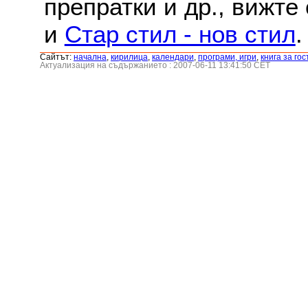
препратки и др., вижте
и
Стар стил - нов стил
.
Сайтът:
началнa
,
кирилица
,
календари
,
програми, игри
,
книга за гос
Актуализация на съдържанието : 2007-06-11 13:41:50 CET