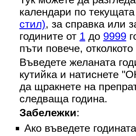
календари по текущат
стил)
, за справка или 
годините от
1
до
9999
г
пъти повече, отколкото
Въведете желаната годи
кутийка и натиснете "О
да щракнете на препра
следваща година.
Забележки
:
Ако въведете годината