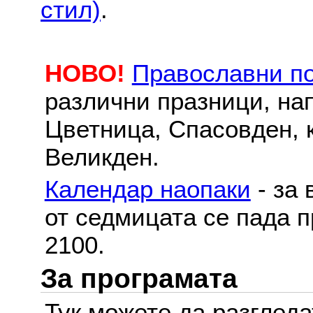
стил)
.
НОВО!
Православни п
различни празници, на
Цветница, Спасовден, к
Великден.
Календар наопаки
- за 
от седмицата се пада п
2100.
За програмата
Тук можете да разглед