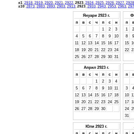
±1
:
2918
,
2919
,
2920
,
2921
,
2922
,
2923
,
2924
,
2925
,
2926
,
2927
,
292
±10
:
2873
,
2883
,
2893
,
2903
,
2913
,
2923
,
2933
,
2943
,
2953
,
2963
,
29
Януари 2923 г.
Ф
п
в
с
ч
п
с
н
п
1
2
3
1
4
5
6
7
8
9
10
8
11
12
13
14
15
16
17
15
1
18
19
20
21
22
23
24
22
2
25
26
27
28
29
30
31
Април 2923 г.
п
в
с
ч
п
с
н
п
1
2
3
4
5
6
7
8
9
10
11
3
12
13
14
15
16
17
18
10
1
19
20
21
22
23
24
25
17
1
26
27
28
29
30
24
2
31
Юли 2923 г.
п
в
с
ч
п
с
н
п