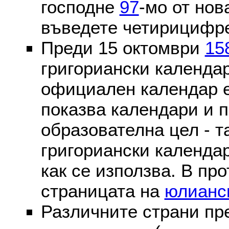
господне
97
-мо от нов
въведете четирицифре
Преди 15 октомври
15
григориански календа
официален календар 
показва календари и п
образователна цел - т
григориански календар
как се използва. В пр
страницата на
юлианс
Различните страни пр