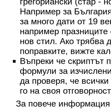
грегориански (стар - н
Например за България
за много дати от 19 в
например празниците 
нов стил. Ако трябва 
поправките, вижте ка
Въпреки че скриптът 
формули за изчислени
да проверя, че всички
го на своя отговорност
За повече информация 