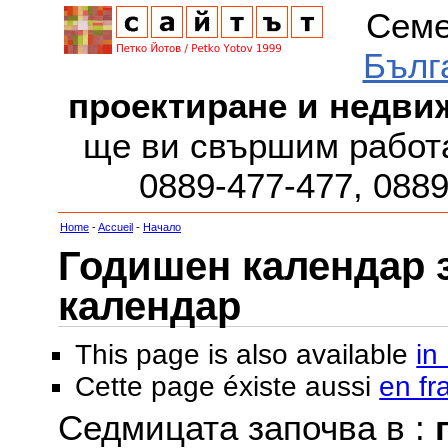
Семе
Бълг
проектиране и недви
ще ви свършим работа
0889-477-477, 088
Home
-
Accueil
-
Начало
Годишен календар за
календар
This page is also available
in
Cette page éxiste aussi
en fr
Седмицата започва в :