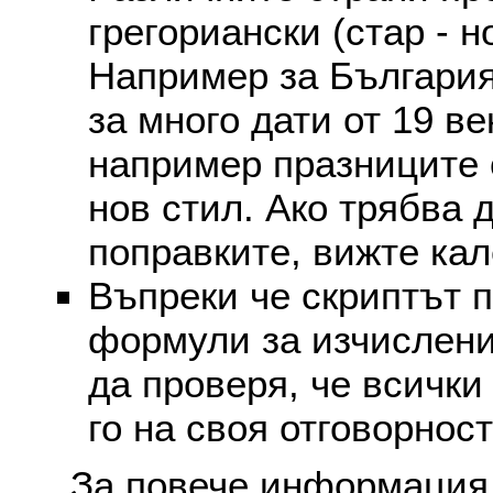
грегориански (стар - н
Например за България
за много дати от 19 в
например празниците 
нов стил. Ако трябва 
поправките, вижте ка
Въпреки че скриптът 
формули за изчислени
да проверя, че всички
го на своя отговорност
За повече информация 