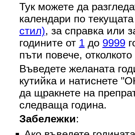
Тук можете да разглед
календари по текущат
стил)
, за справка или 
годините от
1
до
9999
г
пъти повече, отколкото
Въведете желаната годи
кутийка и натиснете "О
да щракнете на препра
следваща година.
Забележки
:
Ако въведете годината