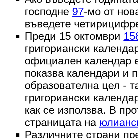
господне
97
-мо от нов
въведете четирицифре
Преди 15 октомври
15
григориански календа
официален календар 
показва календари и п
образователна цел - т
григориански календар
как се използва. В пр
страницата на
юлианс
Различните страни пр