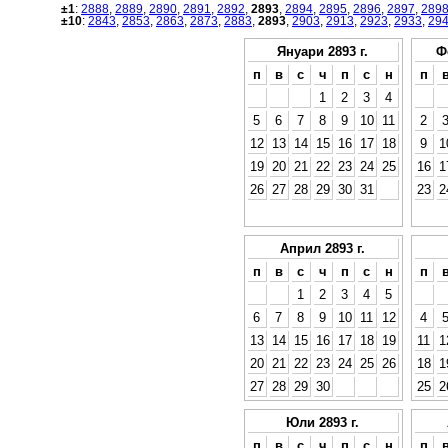
±1
:
2888
,
2889
,
2890
,
2891
,
2892
,
2893
,
2894
,
2895
,
2896
,
2897
,
289
±10
:
2843
,
2853
,
2863
,
2873
,
2883
,
2893
,
2903
,
2913
,
2923
,
2933
,
29
Януари 2893 г.
Ф
п
в
с
ч
п
с
н
п
1
2
3
4
5
6
7
8
9
10
11
2
12
13
14
15
16
17
18
9
1
19
20
21
22
23
24
25
16
1
26
27
28
29
30
31
23
2
Април 2893 г.
п
в
с
ч
п
с
н
п
1
2
3
4
5
6
7
8
9
10
11
12
4
13
14
15
16
17
18
19
11
1
20
21
22
23
24
25
26
18
1
27
28
29
30
25
2
Юли 2893 г.
п
в
с
ч
п
с
н
п