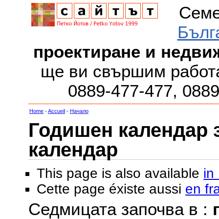
Семе
Бълг
проектиране и недви
ще ви свършим работа
0889-477-477, 088
Home
-
Accueil
-
Начало
Годишен календар за
календар
This page is also available
in
Cette page éxiste aussi
en fr
Седмицата започва в :