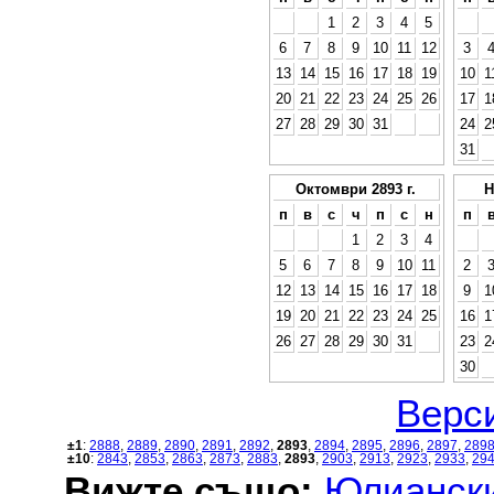
1
2
3
4
5
6
7
8
9
10
11
12
3
13
14
15
16
17
18
19
10
1
20
21
22
23
24
25
26
17
1
27
28
29
30
31
24
2
31
Октомври 2893 г.
Н
п
в
с
ч
п
с
н
п
1
2
3
4
5
6
7
8
9
10
11
2
12
13
14
15
16
17
18
9
1
19
20
21
22
23
24
25
16
1
26
27
28
29
30
31
23
2
30
Верси
±1
:
2888
,
2889
,
2890
,
2891
,
2892
,
2893
,
2894
,
2895
,
2896
,
2897
,
289
±10
:
2843
,
2853
,
2863
,
2873
,
2883
,
2893
,
2903
,
2913
,
2923
,
2933
,
29
Вижте също:
Юлиански