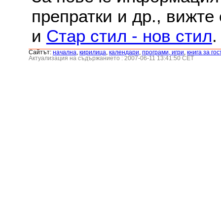
препратки и др., вижте
и
Стар стил - нов стил
.
Сайтът:
началнa
,
кирилица
,
календари
,
програми, игри
,
книга за гос
Актуализация на съдържанието : 2007-06-11 13:41:50 CET