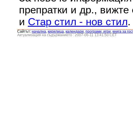
препратки и др., вижте
и
Стар стил - нов стил
.
Сайтът:
началнa
,
кирилица
,
календари
,
програми, игри
,
книга за гос
Актуализация на съдържанието : 2007-06-11 13:41:50 CET