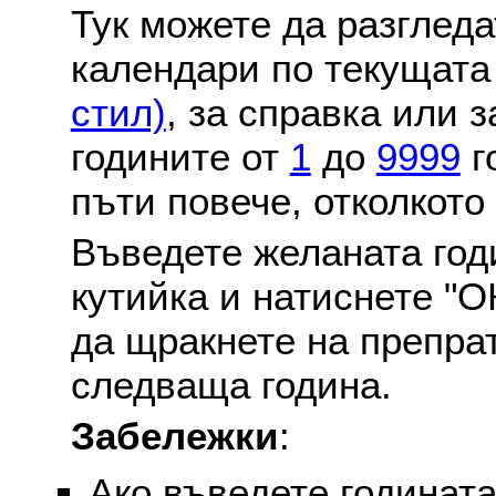
Тук можете да разглед
календари по текущат
стил)
, за справка или 
годините от
1
до
9999
г
пъти повече, отколкото
Въведете желаната годи
кутийка и натиснете "О
да щракнете на препра
следваща година.
Забележки
:
Ако въведете годината