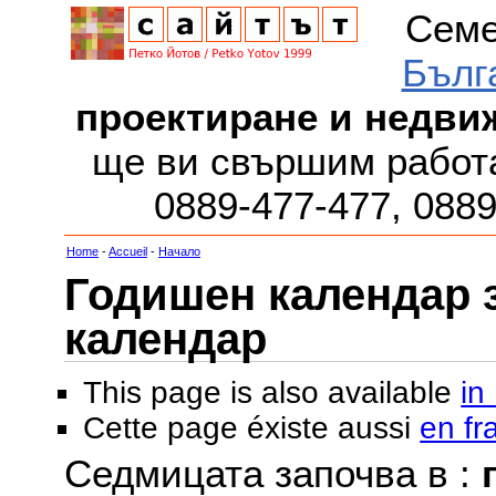
Семе
Бълг
проектиране и недви
ще ви свършим работа
0889-477-477, 088
Home
-
Accueil
-
Начало
Годишен календар за
календар
This page is also available
in
Cette page éxiste aussi
en fr
Седмицата започва в :