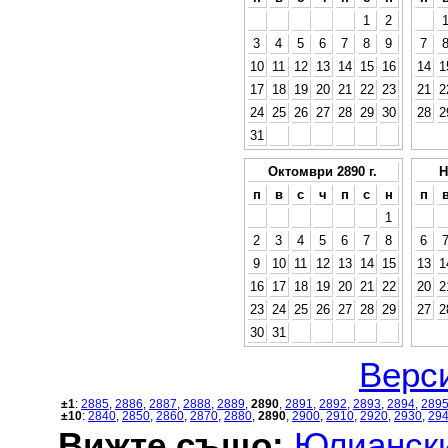
1
2
3
4
5
6
7
8
9
7
10
11
12
13
14
15
16
14
1
17
18
19
20
21
22
23
21
2
24
25
26
27
28
29
30
28
2
31
Октомври 2890 г.
Н
п
в
с
ч
п
с
н
п
1
2
3
4
5
6
7
8
6
9
10
11
12
13
14
15
13
1
16
17
18
19
20
21
22
20
2
23
24
25
26
27
28
29
27
2
30
31
Верси
±1
:
2885
,
2886
,
2887
,
2888
,
2889
,
2890
,
2891
,
2892
,
2893
,
2894
,
289
±10
:
2840
,
2850
,
2860
,
2870
,
2880
,
2890
,
2900
,
2910
,
2920
,
2930
,
29
Вижте също:
Юлиански