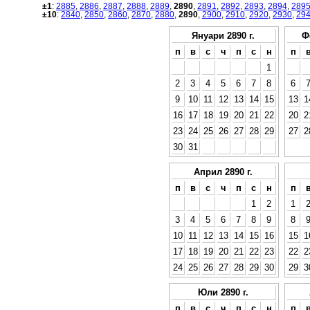
±1
:
2885
,
2886
,
2887
,
2888
,
2889
,
2890
,
2891
,
2892
,
2893
,
2894
,
289
±10
:
2840
,
2850
,
2860
,
2870
,
2880
,
2890
,
2900
,
2910
,
2920
,
2930
,
29
Януари 2890 г.
Ф
п
в
с
ч
п
с
н
п
1
2
3
4
5
6
7
8
6
9
10
11
12
13
14
15
13
1
16
17
18
19
20
21
22
20
2
23
24
25
26
27
28
29
27
2
30
31
Април 2890 г.
п
в
с
ч
п
с
н
п
1
2
1
3
4
5
6
7
8
9
8
10
11
12
13
14
15
16
15
1
17
18
19
20
21
22
23
22
2
24
25
26
27
28
29
30
29
3
Юли 2890 г.
п
в
с
ч
п
с
н
п