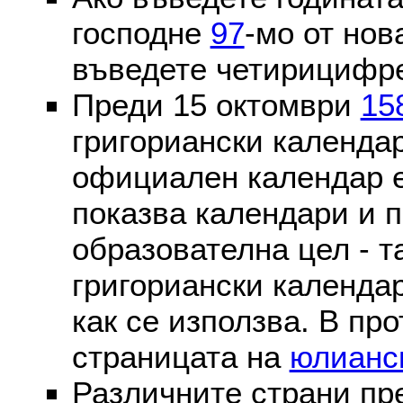
господне
97
-мо от нов
въведете четирицифре
Преди 15 октомври
15
григориански календа
официален календар 
показва календари и п
образователна цел - т
григориански календар
как се използва. В пр
страницата на
юлианс
Различните страни пр