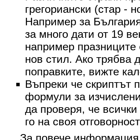
грегориански (стар - н
Например за България
за много дати от 19 в
например празниците 
нов стил. Ако трябва 
поправките, вижте ка
Въпреки че скриптът 
формули за изчислени
да проверя, че всички
го на своя отговорност
За повече информация 