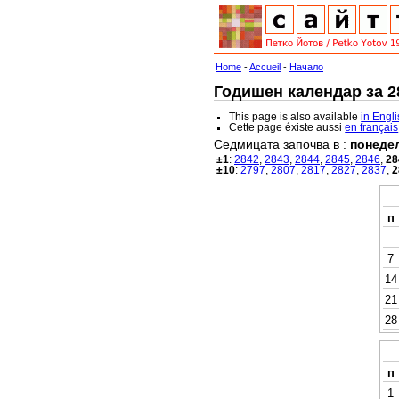
Home
-
Accueil
-
Начало
Годишен календар за 28
This page is also available
in Engl
Cette page éxiste aussi
en français
Седмицата започва в :
понеде
±1
:
2842
,
2843
,
2844
,
2845
,
2846
,
28
±10
:
2797
,
2807
,
2817
,
2827
,
2837
,
2
п
7
14
21
28
п
1