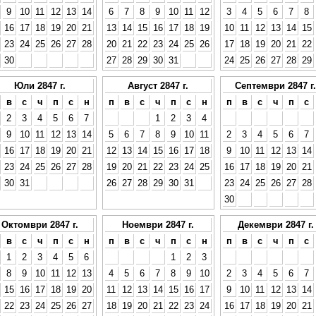
9
10
11
12
13
14
6
7
8
9
10
11
12
3
4
5
6
7
8
16
17
18
19
20
21
13
14
15
16
17
18
19
10
11
12
13
14
15
23
24
25
26
27
28
20
21
22
23
24
25
26
17
18
19
20
21
22
30
27
28
29
30
31
24
25
26
27
28
29
Юли 2847 г.
Август 2847 г.
Септември 2847 г.
в
с
ч
п
с
н
п
в
с
ч
п
с
н
п
в
с
ч
п
с
2
3
4
5
6
7
1
2
3
4
9
10
11
12
13
14
5
6
7
8
9
10
11
2
3
4
5
6
7
16
17
18
19
20
21
12
13
14
15
16
17
18
9
10
11
12
13
14
23
24
25
26
27
28
19
20
21
22
23
24
25
16
17
18
19
20
21
30
31
26
27
28
29
30
31
23
24
25
26
27
28
30
Октомври 2847 г.
Ноември 2847 г.
Декември 2847 г.
в
с
ч
п
с
н
п
в
с
ч
п
с
н
п
в
с
ч
п
с
1
2
3
4
5
6
1
2
3
8
9
10
11
12
13
4
5
6
7
8
9
10
2
3
4
5
6
7
15
16
17
18
19
20
11
12
13
14
15
16
17
9
10
11
12
13
14
22
23
24
25
26
27
18
19
20
21
22
23
24
16
17
18
19
20
21