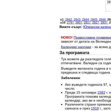
28
±1
:
2842
,
2843
,
2844
,
2845
,
2846
,
28
±10
:
2797
,
2807
,
2817
,
2827
,
2837
,
2
Вижте също:
Юлиански календ
НОВО!
Православни подвижн
зависят от датата на Великден
Календар наопаки
- за всяка 
За програмата
Тук можете да разгледате го
отпечатване. Валидни са годи
Въведете желаната година в г
предишна и следваща година.
Забележки
:
Ако въведете годината 97, 
число.
Преди 15 октомври
1582
г. 
Програмата показва календа
календар, ако ви е необход
Различните страни преминав
смяната е през
1916
г., кат