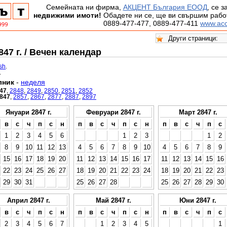
Семейната ни фирма,
АКЦЕНТ България ЕООД
, се 
недвижими имоти!
Обадете ни се, ще ви свършим работ
0889-477-477, 0889-477-411
www.acc
47 г. / Вечен календар
ish
.
.
лник
-
неделя
47
,
2848
,
2849
,
2850
,
2851
,
2852
847
,
2857
,
2867
,
2877
,
2887
,
2897
Януари 2847 г.
Февруари 2847 г.
Март 2847 г.
в
с
ч
п
с
н
п
в
с
ч
п
с
н
п
в
с
ч
п
с
1
2
3
4
5
6
1
2
3
1
2
8
9
10
11
12
13
4
5
6
7
8
9
10
4
5
6
7
8
9
15
16
17
18
19
20
11
12
13
14
15
16
17
11
12
13
14
15
16
22
23
24
25
26
27
18
19
20
21
22
23
24
18
19
20
21
22
23
29
30
31
25
26
27
28
25
26
27
28
29
30
Април 2847 г.
Май 2847 г.
Юни 2847 г.
в
с
ч
п
с
н
п
в
с
ч
п
с
н
п
в
с
ч
п
с
2
3
4
5
6
7
1
2
3
4
5
1