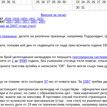
29
30
31
25
26
27
28
29
30
23
24
25
26
27
28
30
31
Версия за печат
47
,
2848
,
2849
,
2850
,
2851
,
2852
847
,
2857
,
2867
,
2877
,
2887
,
2897
ар за 2847 (стар стил)
.
и празници
, датите на различни празници, например Тодоровден, Ц
.
дата, показва кой ден от седмицата се пада през всичките години 18
лям брой целогодишни календари по текущата
григорианска система
ните от
1
до
9999
година, без съмнение стотици пъти повече, откол
орната текстова кутийка и натиснете "ОК". Бихте могли също така 
ще се покаже лето господне
97
-мо от новата ера. За
1997
трябва да
настоящият григориански календар не съществува - официален ка
ри и по-рано, но само с образователна цел - така нареченият рет
им, знаете как се използва. В противен случай посетете страницата
ат от юлиански към грегориански (стар - нов стил) по различно в
о за много дати от 19 век се преизчислява поправка, например пра