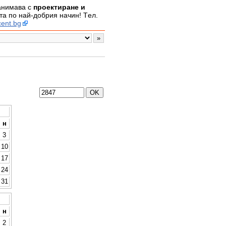
занимава с
проектиране и
а по най-добрия начин! Tел.
ent.bg
н
3
10
17
24
31
н
2