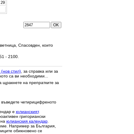
29
ветница, Спасовден, които
51 - 2100.
 (нов стил)
, за справка или за
кото са ви необходими...
да щракнете на препратките за
 въведете четирицифреното
лендар е
юлианският
.
роактивен григориански
 на
юлианския календар
.
реме. Например за България,
зниците обикновено се