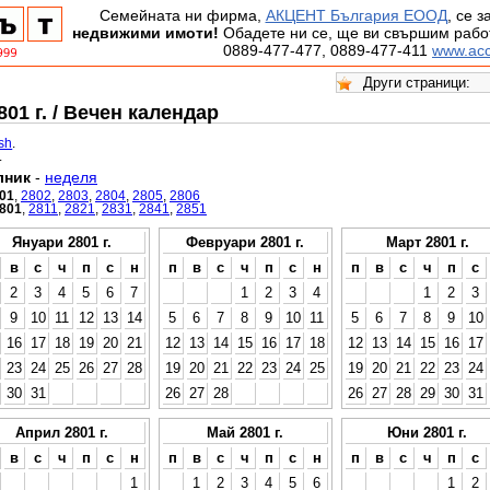
Семейната ни фирма,
АКЦЕНТ България ЕООД
, се 
недвижими имоти!
Обадете ни се, ще ви свършим работ
0889-477-477, 0889-477-411
www.acc
01 г. / Вечен календар
ish
.
.
лник
-
неделя
01
,
2802
,
2803
,
2804
,
2805
,
2806
801
,
2811
,
2821
,
2831
,
2841
,
2851
Януари 2801 г.
Февруари 2801 г.
Март 2801 г.
в
с
ч
п
с
н
п
в
с
ч
п
с
н
п
в
с
ч
п
с
2
3
4
5
6
7
1
2
3
4
1
2
3
9
10
11
12
13
14
5
6
7
8
9
10
11
5
6
7
8
9
10
16
17
18
19
20
21
12
13
14
15
16
17
18
12
13
14
15
16
17
23
24
25
26
27
28
19
20
21
22
23
24
25
19
20
21
22
23
24
30
31
26
27
28
26
27
28
29
30
31
Април 2801 г.
Май 2801 г.
Юни 2801 г.
в
с
ч
п
с
н
п
в
с
ч
п
с
н
п
в
с
ч
п
с
1
1
2
3
4
5
6
1
2