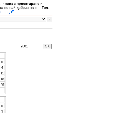
занимава с
проектиране и
а по най-добрия начин! Tел.
ent.bg
н
4
11
18
25
н
3