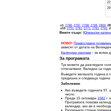
22
29
±1
:
2796
,
2797
,
2798
,
2799
,
2800
,
28
±10
:
2751
,
2761
,
2771
,
2781
,
2791
,
2
Вижте също:
Юлиански календ
НОВО!
Православни подвижн
зависят от датата на Великден
Календар наопаки
- за всяка 
За програмата
Тук можете да разгледате го
отпечатване. Валидни са годи
Въведете желаната година в г
предишна и следваща година.
Забележки
:
Ако въведете годината 97, 
число.
Преди 15 октомври
1582
г. 
Програмата показва календа
календар, ако ви е необход
Различните страни преминав