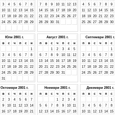
3
4
5
6
7
8
7
8
9
10
11
12
13
4
5
6
7
8
9
10
11
12
13
14
15
14
15
16
17
18
19
20
11
12
13
14
15
16
17
18
19
20
21
22
21
22
23
24
25
26
27
18
19
20
21
22
23
24
25
26
27
28
29
28
29
30
31
25
26
27
28
29
30
Юли 2801 г.
Август 2801 г.
Септември 2801 г.
в
с
ч
п
с
н
п
в
с
ч
п
с
н
п
в
с
ч
п
с
1
1
2
3
4
5
1
3
4
5
6
7
8
6
7
8
9
10
11
12
3
4
5
6
7
8
10
11
12
13
14
15
13
14
15
16
17
18
19
10
11
12
13
14
15
17
18
19
20
21
22
20
21
22
23
24
25
26
17
18
19
20
21
22
24
25
26
27
28
29
27
28
29
30
31
24
25
26
27
28
29
31
Октомври 2801 г.
Ноември 2801 г.
Декември 2801 г.
в
с
ч
п
с
н
п
в
с
ч
п
с
н
п
в
с
ч
п
с
2
3
4
5
6
7
1
2
3
4
1
9
10
11
12
13
14
5
6
7
8
9
10
11
3
4
5
6
7
8
16
17
18
19
20
21
12
13
14
15
16
17
18
10
11
12
13
14
15