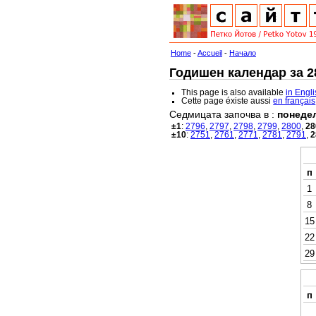
Home
-
Accueil
-
Начало
Годишен календар за 28
This page is also available
in Engl
Cette page éxiste aussi
en français
Седмицата започва в :
понеде
±1
:
2796
,
2797
,
2798
,
2799
,
2800
,
28
±10
:
2751
,
2761
,
2771
,
2781
,
2791
,
2
п
1
8
15
22
29
п