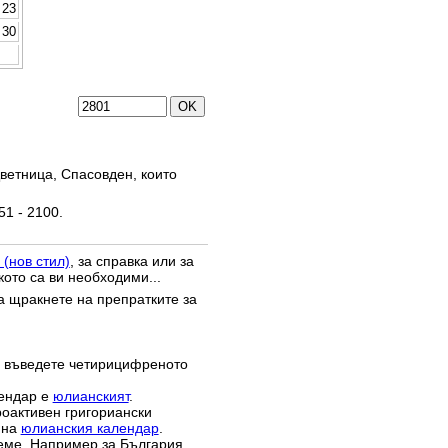
23
30
ветница, Спасовден, които
51 - 2100.
 (нов стил)
, за справка или за
кото са ви необходими...
да щракнете на препратките за
 въведете четирицифреното
лендар е
юлианският
.
роактивен григориански
 на
юлианския календар
.
реме. Например за България,