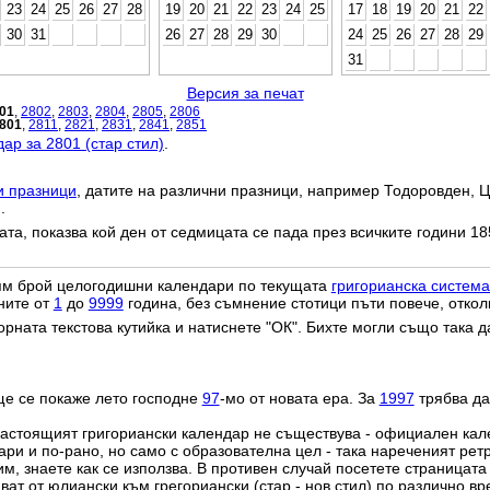
23
24
25
26
27
28
19
20
21
22
23
24
25
17
18
19
20
21
22
30
31
26
27
28
29
30
24
25
26
27
28
29
31
Версия за печат
01
,
2802
,
2803
,
2804
,
2805
,
2806
801
,
2811
,
2821
,
2831
,
2841
,
2851
ар за 2801 (стар стил)
.
и празници
, датите на различни празници, например Тодоровден, Ц
.
дата, показва кой ден от седмицата се пада през всичките години 18
лям брой целогодишни календари по текущата
григорианска система
ните от
1
до
9999
година, без съмнение стотици пъти повече, откол
орната текстова кутийка и натиснете "ОК". Бихте могли също така 
ще се покаже лето господне
97
-мо от новата ера. За
1997
трябва да
настоящият григориански календар не съществува - официален ка
ри и по-рано, но само с образователна цел - така нареченият рет
им, знаете как се използва. В противен случай посетете страницата
ат от юлиански към грегориански (стар - нов стил) по различно в