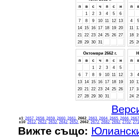
п
в
с
ч
п
с
н
п
1
2
3
4
5
6
7
8
9
10
11
12
13
4
14
15
16
17
18
19
20
11
1
21
22
23
24
25
26
27
18
1
28
29
30
31
25
2
Октомври 2662 г.
Н
п
в
с
ч
п
с
н
п
1
2
3
4
5
6
7
8
9
10
11
12
3
13
14
15
16
17
18
19
10
1
20
21
22
23
24
25
26
17
1
27
28
29
30
31
24
2
Верси
±1
:
2657
,
2658
,
2659
,
2660
,
2661
,
2662
,
2663
,
2664
,
2665
,
2666
,
266
±10
:
2612
,
2622
,
2632
,
2642
,
2652
,
2662
,
2672
,
2682
,
2692
,
2702
,
27
Вижте също:
Юлиански