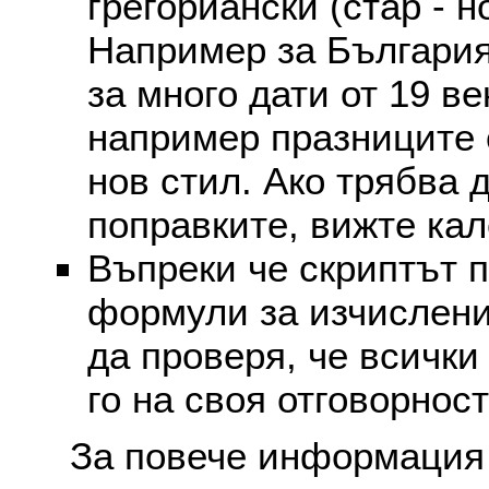
грегориански (стар - н
Например за България
за много дати от 19 в
например празниците 
нов стил. Ако трябва 
поправките, вижте ка
Въпреки че скриптът 
формули за изчислени
да проверя, че всички
го на своя отговорност
За повече информация 