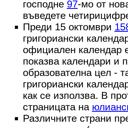
господне
97
-мо от нов
въведете четирицифре
Преди 15 октомври
15
григориански календа
официален календар 
показва календари и п
образователна цел - т
григориански календар
как се използва. В пр
страницата на
юлианс
Различните страни пр