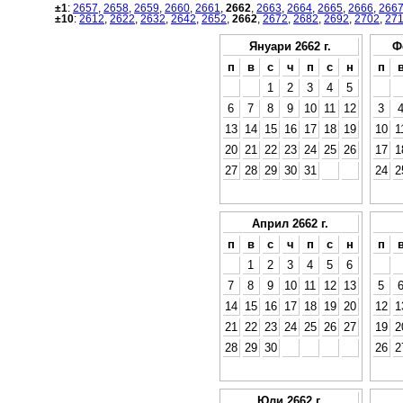
±1
:
2657
,
2658
,
2659
,
2660
,
2661
,
2662
,
2663
,
2664
,
2665
,
2666
,
266
±10
:
2612
,
2622
,
2632
,
2642
,
2652
,
2662
,
2672
,
2682
,
2692
,
2702
,
27
Януари 2662 г.
Ф
п
в
с
ч
п
с
н
п
1
2
3
4
5
6
7
8
9
10
11
12
3
13
14
15
16
17
18
19
10
1
20
21
22
23
24
25
26
17
1
27
28
29
30
31
24
2
Април 2662 г.
п
в
с
ч
п
с
н
п
1
2
3
4
5
6
7
8
9
10
11
12
13
5
14
15
16
17
18
19
20
12
1
21
22
23
24
25
26
27
19
2
28
29
30
26
2
Юли 2662 г.