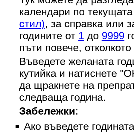
календари по текущат
стил)
, за справка или 
годините от
1
до
9999
г
пъти повече, отколкото
Въведете желаната годи
кутийка и натиснете "О
да щракнете на препра
следваща година.
Забележки
:
Ако въведете годината