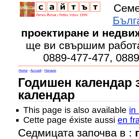
Семе
Бълг
проектиране и недви
ще ви свършим работа
0889-477-477, 088
Home
-
Accueil
-
Начало
Годишен календар за
календар
This page is also available
in
Cette page éxiste aussi
en fr
Седмицата започва в :