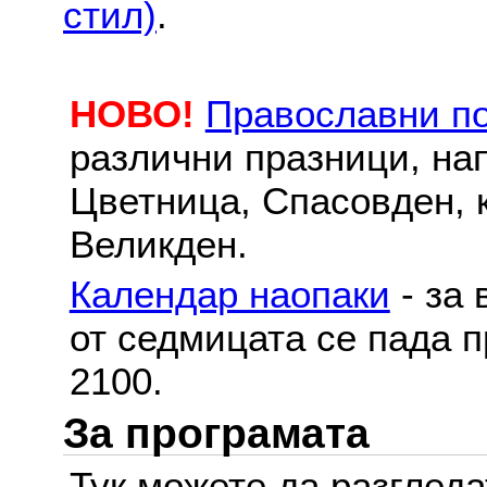
стил)
.
НОВО!
Православни п
различни празници, на
Цветница, Спасовден, к
Великден.
Календар наопаки
- за 
от седмицата се пада п
2100.
За програмата
Тук можете да разглед