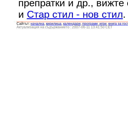
препратки и др., вижте
и
Стар стил - нов стил
.
Сайтът:
началнa
,
кирилица
,
календари
,
програми, игри
,
книга за гос
Актуализация на съдържанието : 2007-06-11 13:41:50 CET