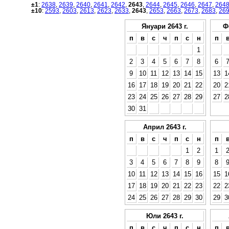
±1
:
2638
,
2639
,
2640
,
2641
,
2642
,
2643
,
2644
,
2645
,
2646
,
2647
,
264
±10
:
2593
,
2603
,
2613
,
2623
,
2633
,
2643
,
2653
,
2663
,
2673
,
2683
,
26
Януари 2643 г.
Ф
п
в
с
ч
п
с
н
п
1
2
3
4
5
6
7
8
6
9
10
11
12
13
14
15
13
1
16
17
18
19
20
21
22
20
2
23
24
25
26
27
28
29
27
2
30
31
Април 2643 г.
п
в
с
ч
п
с
н
п
1
2
1
3
4
5
6
7
8
9
8
10
11
12
13
14
15
16
15
1
17
18
19
20
21
22
23
22
2
24
25
26
27
28
29
30
29
3
Юли 2643 г.
п
в
с
ч
п
с
н
п