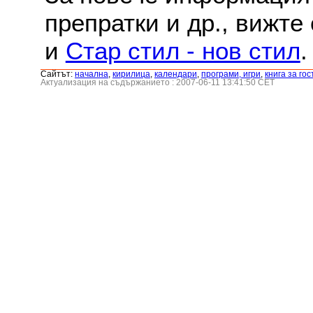
препратки и др., вижте
и
Стар стил - нов стил
.
Сайтът:
началнa
,
кирилица
,
календари
,
програми, игри
,
книга за гос
Актуализация на съдържанието : 2007-06-11 13:41:50 CET