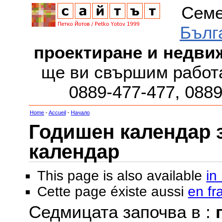
Семе
Бълг
проектиране и недви
ще ви свършим работа
0889-477-477, 088
Home
-
Accueil
-
Начало
Годишен календар за
календар
This page is also available
in
Cette page éxiste aussi
en fr
Седмицата започва в :