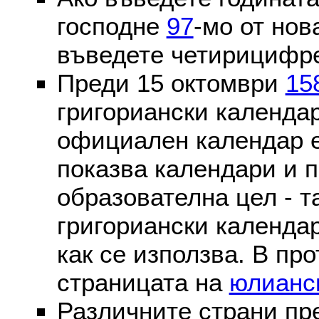
господне
97
-мо от нов
въведете четирицифре
Преди 15 октомври
15
григориански календа
официален календар 
показва календари и п
образователна цел - т
григориански календар
как се използва. В пр
страницата на
юлианс
Различните страни пр