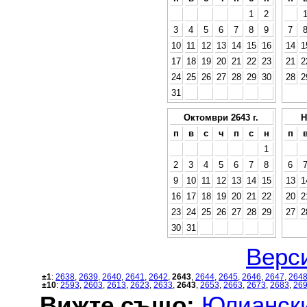
1
2
3
4
5
6
7
8
9
7
10
11
12
13
14
15
16
14
1
17
18
19
20
21
22
23
21
2
24
25
26
27
28
29
30
28
2
31
Октомври 2643 г.
Н
п
в
с
ч
п
с
н
п
1
2
3
4
5
6
7
8
6
9
10
11
12
13
14
15
13
1
16
17
18
19
20
21
22
20
2
23
24
25
26
27
28
29
27
2
30
31
Верси
±1
:
2638
,
2639
,
2640
,
2641
,
2642
,
2643
,
2644
,
2645
,
2646
,
2647
,
264
±10
:
2593
,
2603
,
2613
,
2623
,
2633
,
2643
,
2653
,
2663
,
2673
,
2683
,
26
Вижте също:
Юлиански