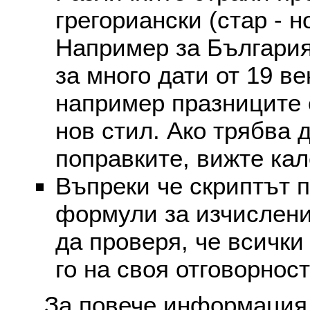
грегориански (стар - н
Например за България
за много дати от 19 в
например празниците 
нов стил. Ако трябва 
поправките, вижте ка
Въпреки че скриптът 
формули за изчислени
да проверя, че всички
го на своя отговорност
За повече информация 