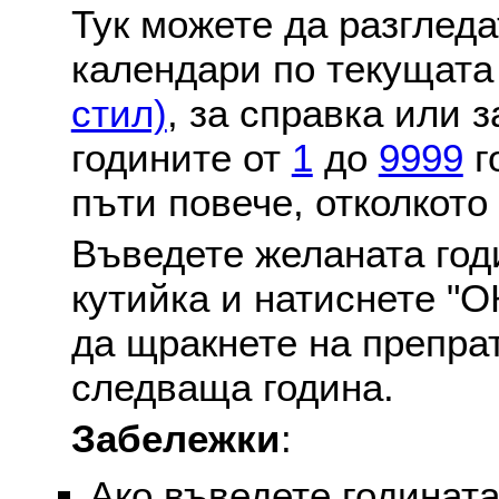
Тук можете да разглед
календари по текущат
стил)
, за справка или 
годините от
1
до
9999
г
пъти повече, отколкото
Въведете желаната годи
кутийка и натиснете "О
да щракнете на препра
следваща година.
Забележки
:
Ако въведете годината