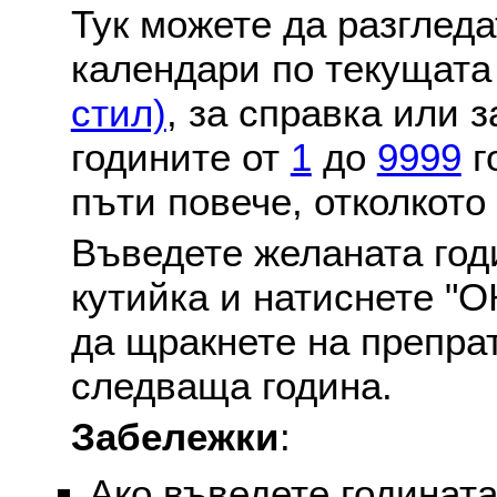
Тук можете да разглед
календари по текущат
стил)
, за справка или 
годините от
1
до
9999
г
пъти повече, отколкото
Въведете желаната годи
кутийка и натиснете "О
да щракнете на препра
следваща година.
Забележки
:
Ако въведете годината