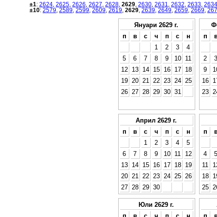
±1
:
2624
,
2625
,
2626
,
2627
,
2628
,
2629
,
2630
,
2631
,
2632
,
2633
,
263
±10
:
2579
,
2589
,
2599
,
2609
,
2619
,
2629
,
2639
,
2649
,
2659
,
2669
,
26
Януари 2629 г.
Ф
п
в
с
ч
п
с
н
п
1
2
3
4
5
6
7
8
9
10
11
2
12
13
14
15
16
17
18
9
1
19
20
21
22
23
24
25
16
1
26
27
28
29
30
31
23
2
Април 2629 г.
п
в
с
ч
п
с
н
п
1
2
3
4
5
6
7
8
9
10
11
12
4
13
14
15
16
17
18
19
11
1
20
21
22
23
24
25
26
18
1
27
28
29
30
25
2
Юли 2629 г.
п
в
с
ч
п
с
н
п