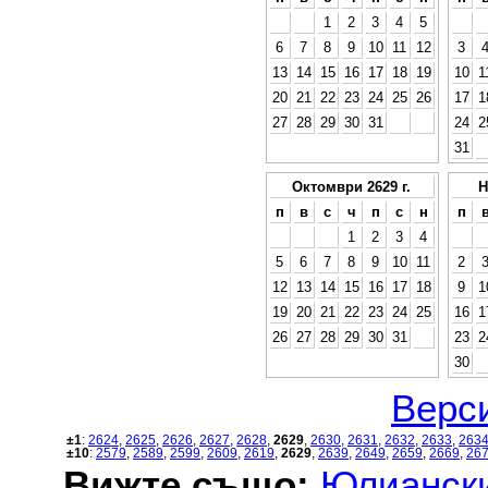
1
2
3
4
5
6
7
8
9
10
11
12
3
13
14
15
16
17
18
19
10
1
20
21
22
23
24
25
26
17
1
27
28
29
30
31
24
2
31
Октомври 2629 г.
Н
п
в
с
ч
п
с
н
п
1
2
3
4
5
6
7
8
9
10
11
2
12
13
14
15
16
17
18
9
1
19
20
21
22
23
24
25
16
1
26
27
28
29
30
31
23
2
30
Верси
±1
:
2624
,
2625
,
2626
,
2627
,
2628
,
2629
,
2630
,
2631
,
2632
,
2633
,
263
±10
:
2579
,
2589
,
2599
,
2609
,
2619
,
2629
,
2639
,
2649
,
2659
,
2669
,
26
Вижте също:
Юлиански