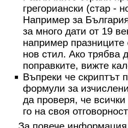
грегориански (стар - н
Например за България
за много дати от 19 в
например празниците 
нов стил. Ако трябва 
поправките, вижте ка
Въпреки че скриптът 
формули за изчислени
да проверя, че всички
го на своя отговорност
За повече информация 