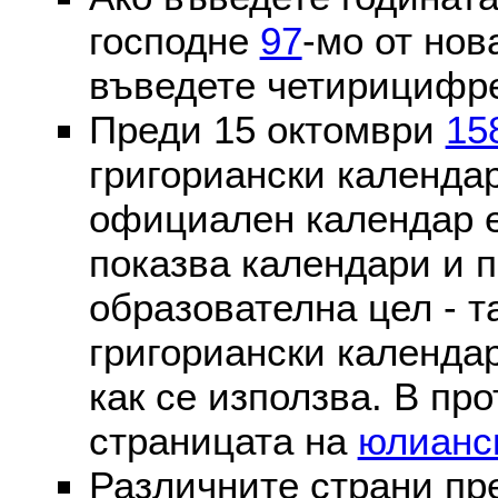
господне
97
-мо от нов
въведете четирицифре
Преди 15 октомври
15
григориански календа
официален календар 
показва календари и п
образователна цел - т
григориански календар
как се използва. В пр
страницата на
юлианс
Различните страни пр