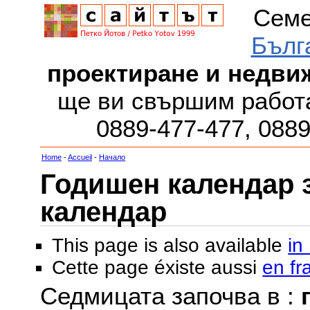
Семе
Бълг
проектиране и недви
ще ви свършим работа
0889-477-477, 088
Home
-
Accueil
-
Начало
Годишен календар за
календар
This page is also available
in
Cette page éxiste aussi
en fr
Седмицата започва в :