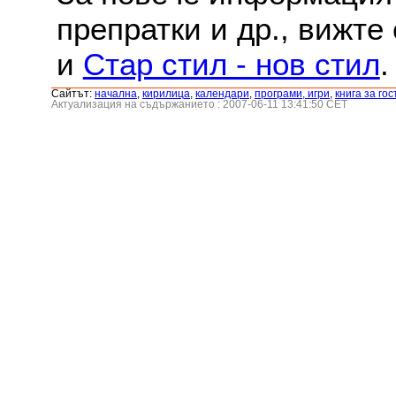
препратки и др., вижте
и
Стар стил - нов стил
.
Сайтът:
началнa
,
кирилица
,
календари
,
програми, игри
,
книга за гос
Актуализация на съдържанието : 2007-06-11 13:41:50 CET