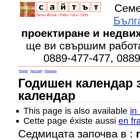
Семе
Бълг
проектиране и недви
ще ви свършим работа
0889-477-477, 088
Home
-
Accueil
-
Начало
Годишен календар за
календар
This page is also available
in
Cette page éxiste aussi
en fr
Седмицата започва в :