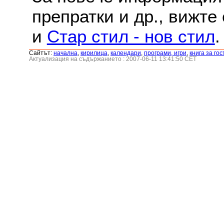
препратки и др., вижте
и
Стар стил - нов стил
.
Сайтът:
началнa
,
кирилица
,
календари
,
програми, игри
,
книга за гос
Актуализация на съдържанието : 2007-06-11 13:41:50 CET