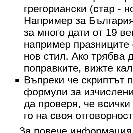
грегориански (стар - н
Например за България
за много дати от 19 в
например празниците 
нов стил. Ако трябва 
поправките, вижте ка
Въпреки че скриптът 
формули за изчислени
да проверя, че всички
го на своя отговорност
За повече информация 