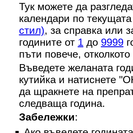
Тук можете да разглед
календари по текущат
стил)
, за справка или 
годините от
1
до
9999
г
пъти повече, отколкото
Въведете желаната годи
кутийка и натиснете "О
да щракнете на препра
следваща година.
Забележки
:
Ако въведете годината