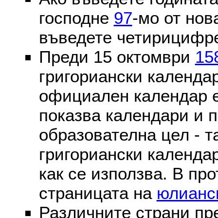
господне
97
-мо от нов
въведете четирицифре
Преди 15 октомври
15
григориански календа
официален календар 
показва календари и п
образователна цел - т
григориански календар
как се използва. В пр
страницата на
юлианс
Различните страни пр