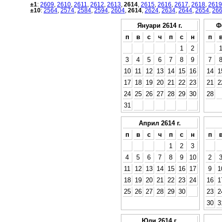
±1
:
2609
,
2610
,
2611
,
2612
,
2613
,
2614
,
2615
,
2616
,
2617
,
2618
,
2619
±10
:
2564
,
2574
,
2584
,
2594
,
2604
,
2614
,
2624
,
2634
,
2644
,
2654
,
26
Януари 2614 г.
Ф
п
в
с
ч
п
с
н
п
1
2
3
4
5
6
7
8
9
7
10
11
12
13
14
15
16
14
1
17
18
19
20
21
22
23
21
2
24
25
26
27
28
29
30
28
31
Април 2614 г.
п
в
с
ч
п
с
н
п
1
2
3
4
5
6
7
8
9
10
2
11
12
13
14
15
16
17
9
1
18
19
20
21
22
23
24
16
1
25
26
27
28
29
30
23
2
30
3
Юли 2614 г.