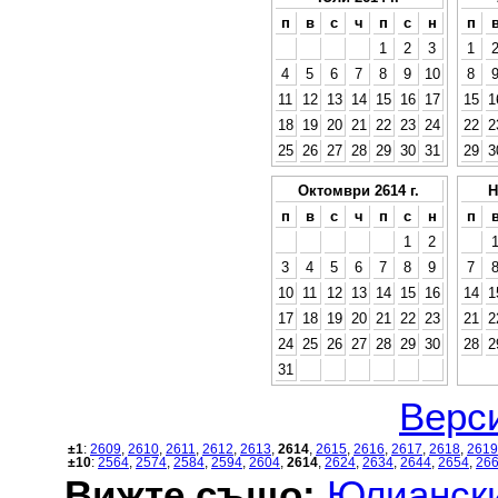
п
в
с
ч
п
с
н
п
1
2
3
1
4
5
6
7
8
9
10
8
11
12
13
14
15
16
17
15
1
18
19
20
21
22
23
24
22
2
25
26
27
28
29
30
31
29
3
Октомври 2614 г.
Н
п
в
с
ч
п
с
н
п
1
2
3
4
5
6
7
8
9
7
10
11
12
13
14
15
16
14
1
17
18
19
20
21
22
23
21
2
24
25
26
27
28
29
30
28
2
31
Верси
±1
:
2609
,
2610
,
2611
,
2612
,
2613
,
2614
,
2615
,
2616
,
2617
,
2618
,
2619
±10
:
2564
,
2574
,
2584
,
2594
,
2604
,
2614
,
2624
,
2634
,
2644
,
2654
,
26
Вижте също:
Юлиански