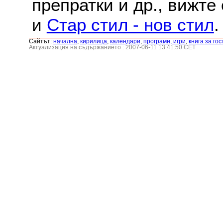
препратки и др., вижте
и
Стар стил - нов стил
.
Сайтът:
началнa
,
кирилица
,
календари
,
програми, игри
,
книга за гос
Актуализация на съдържанието : 2007-06-11 13:41:50 CET