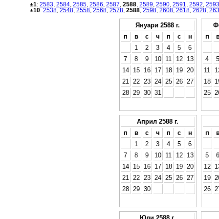
±1
:
2583
,
2584
,
2585
,
2586
,
2587
,
2588
,
2589
,
2590
,
2591
,
2592
,
259
±10
:
2538
,
2548
,
2558
,
2568
,
2578
,
2588
,
2598
,
2608
,
2618
,
2628
,
26
Януари 2588 г.
Ф
п
в
с
ч
п
с
н
п
1
2
3
4
5
6
7
8
9
10
11
12
13
4
14
15
16
17
18
19
20
11
1
21
22
23
24
25
26
27
18
1
28
29
30
31
25
2
Април 2588 г.
п
в
с
ч
п
с
н
п
1
2
3
4
5
6
7
8
9
10
11
12
13
5
14
15
16
17
18
19
20
12
1
21
22
23
24
25
26
27
19
2
28
29
30
26
2
Юли 2588 г.