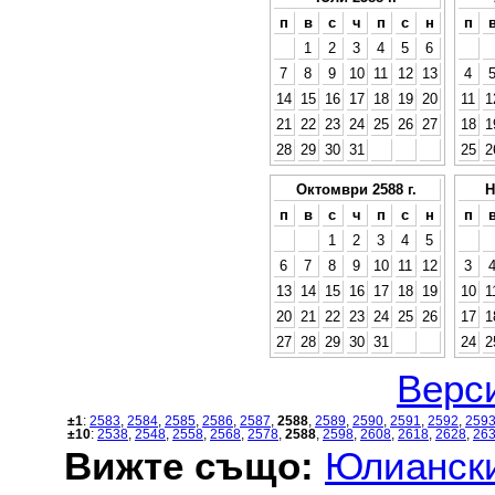
п
в
с
ч
п
с
н
п
1
2
3
4
5
6
7
8
9
10
11
12
13
4
14
15
16
17
18
19
20
11
1
21
22
23
24
25
26
27
18
1
28
29
30
31
25
2
Октомври 2588 г.
Н
п
в
с
ч
п
с
н
п
1
2
3
4
5
6
7
8
9
10
11
12
3
13
14
15
16
17
18
19
10
1
20
21
22
23
24
25
26
17
1
27
28
29
30
31
24
2
Верси
±1
:
2583
,
2584
,
2585
,
2586
,
2587
,
2588
,
2589
,
2590
,
2591
,
2592
,
259
±10
:
2538
,
2548
,
2558
,
2568
,
2578
,
2588
,
2598
,
2608
,
2618
,
2628
,
26
Вижте също:
Юлиански