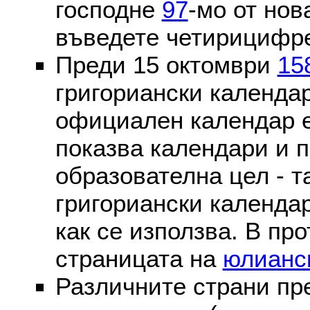
господне
97
-мо от нов
въведете четирицифре
Преди 15 октомври
15
григориански календа
официален календар 
показва календари и п
образователна цел - т
григориански календар
как се използва. В пр
страницата на
юлианс
Различните страни пр