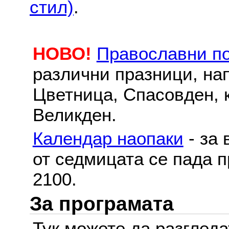
стил)
.
НОВО!
Православни п
различни празници, на
Цветница, Спасовден, к
Великден.
Календар наопаки
- за 
от седмицата се пада п
2100.
За програмата
Тук можете да разглед