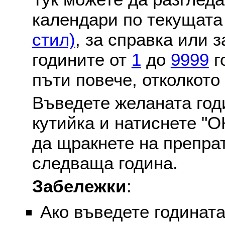
календари по текущат
стил)
, за справка или 
годините от
1
до
9999
г
пъти повече, отколкото
Въведете желаната годи
кутийка и натиснете "О
да щракнете на препра
следваща година.
Забележки
:
Ако въведете годината