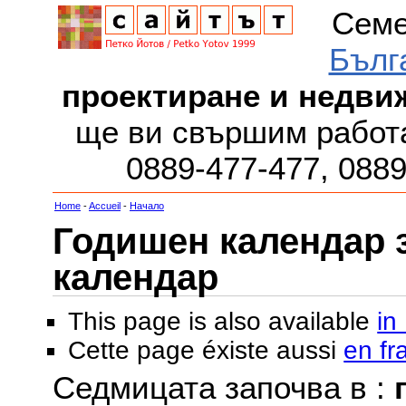
Семе
Бълг
проектиране и недви
ще ви свършим работа
0889-477-477, 088
Home
-
Accueil
-
Начало
Годишен календар за
календар
This page is also available
in
Cette page éxiste aussi
en fr
Седмицата започва в :