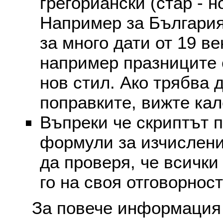
грегориански (стар - н
Например за България
за много дати от 19 в
например празниците 
нов стил. Ако трябва 
поправките, вижте ка
Въпреки че скриптът 
формули за изчислени
да проверя, че всички
го на своя отговорност
За повече информация 