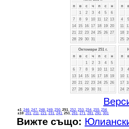
п
в
с
ч
п
с
н
п
1
2
3
4
5
6
7
8
9
10
11
12
13
4
14
15
16
17
18
19
20
11
1
21
22
23
24
25
26
27
18
1
28
29
30
31
25
2
Октомври 251 г.
п
в
с
ч
п
с
н
п
1
2
3
4
5
6
7
8
9
10
11
12
3
13
14
15
16
17
18
19
10
1
20
21
22
23
24
25
26
17
1
27
28
29
30
31
24
2
Верси
±1
:
246
,
247
,
248
,
249
,
250
,
251
,
252
,
253
,
254
,
255
,
256
±10
:
201
,
211
,
221
,
231
,
241
,
251
,
261
,
271
,
281
,
291
,
301
Вижте също:
Юлиански