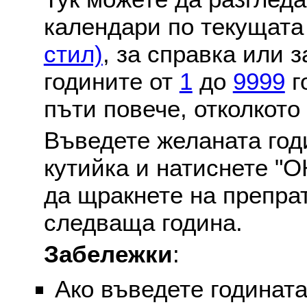
календари по текущат
стил)
, за справка или 
годините от
1
до
9999
г
пъти повече, отколкото
Въведете желаната годи
кутийка и натиснете "О
да щракнете на препра
следваща година.
Забележки
:
Ако въведете годината