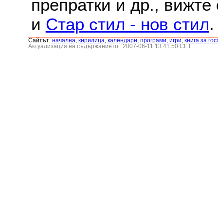
препратки и др., вижте
и
Стар стил - нов стил
.
Сайтът:
началнa
,
кирилица
,
календари
,
програми, игри
,
книга за гос
Актуализация на съдържанието : 2007-06-11 13:41:50 CET