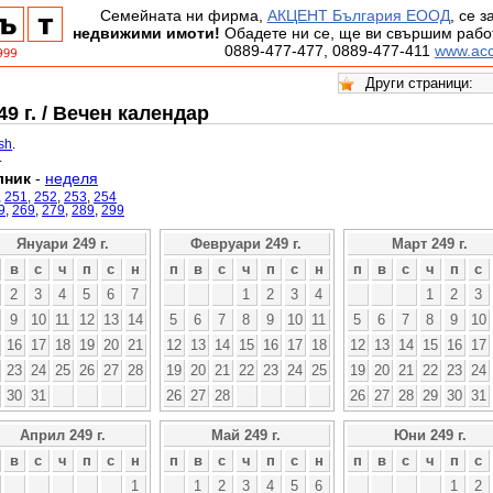
Семейната ни фирма,
АКЦЕНТ България ЕООД
, се 
недвижими имоти!
Обадете ни се, ще ви свършим работ
0889-477-477, 0889-477-411
www.acc
9 г. / Вечен календар
ish
.
.
лник
-
неделя
,
251
,
252
,
253
,
254
9
,
269
,
279
,
289
,
299
Януари 249 г.
Февруари 249 г.
Март 249 г.
в
с
ч
п
с
н
п
в
с
ч
п
с
н
п
в
с
ч
п
с
2
3
4
5
6
7
1
2
3
4
1
2
3
9
10
11
12
13
14
5
6
7
8
9
10
11
5
6
7
8
9
10
16
17
18
19
20
21
12
13
14
15
16
17
18
12
13
14
15
16
17
23
24
25
26
27
28
19
20
21
22
23
24
25
19
20
21
22
23
24
30
31
26
27
28
26
27
28
29
30
31
Април 249 г.
Май 249 г.
Юни 249 г.
в
с
ч
п
с
н
п
в
с
ч
п
с
н
п
в
с
ч
п
с
1
1
2
3
4
5
6
1
2