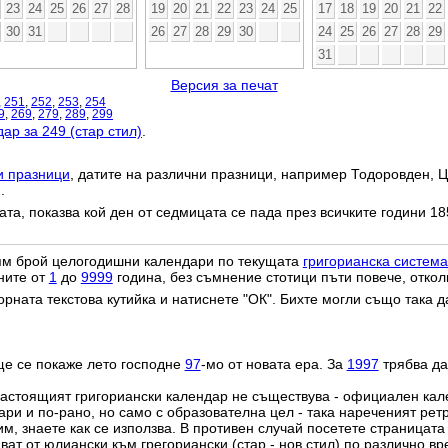
23
24
25
26
27
28
19
20
21
22
23
24
25
17
18
19
20
21
22
30
31
26
27
28
29
30
24
25
26
27
28
29
31
Версия за печат
,
251
,
252
,
253
,
254
9
,
269
,
279
,
289
,
299
ар за 249 (стар стил)
.
и празници
, датите на различни празници, например Тодоровден, Ц
.
дата, показва кой ден от седмицата се пада през всичките години 18
лям брой целогодишни календари по текущата
григорианска система
ните от
1
до
9999
година, без съмнение стотици пъти повече, откол
орната текстова кутийка и натиснете "ОК". Бихте могли също така 
ще се покаже лето господне
97
-мо от новата ера. За
1997
трябва да
настоящият григориански календар не съществува - официален ка
ри и по-рано, но само с образователна цел - така нареченият рет
им, знаете как се използва. В противен случай посетете страницата
ат от юлиански към грегориански (стар - нов стил) по различно в