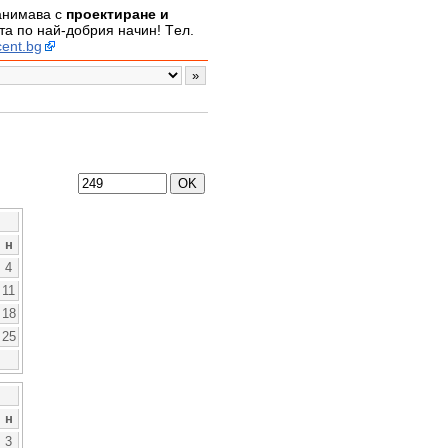
занимава с
проектиране и
а по най-добрия начин! Tел.
ent.bg
н
4
11
18
25
н
3