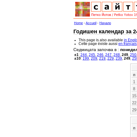
Home
-
Accueil
-
Начало
Годишен календар за 24
This page is also available
in Engl
Cette page éxiste aussi
en français
Седмицата започва в :
понеде
±1
:
244
,
245
,
246
,
247
,
248
,
249
,
250
±10
:
199
,
209
,
219
,
229
,
239
,
249
,
25
п
1
8
15
22
29
п