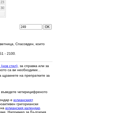
23
30
ветница, Спасовден, които
51 - 2100.
 (нов стил)
, за справка или за
кото са ви необходими...
да щракнете на препратките за
 въведете четирицифреното
лендар е
юлианският
.
роактивен григориански
 на
юлианския календар
.
реме. Например за България,