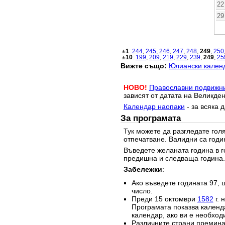
22
29
±1
:
244
,
245
,
246
,
247
,
248
,
249
,
250
±10
:
199
,
209
,
219
,
229
,
239
,
249
,
25
Вижте също:
Юлиански календ
НОВО!
Православни подвижн
зависят от датата на Великден
Календар наопаки
- за всяка 
За програмата
Тук можете да разгледате го
отпечатване. Валидни са годи
Въведете желаната година в г
предишна и следваща година.
Забележки
:
Ако въведете годината 97, 
число.
Преди 15 октомври
1582
г. 
Програмата показва календа
календар, ако ви е необход
Различните страни преминав