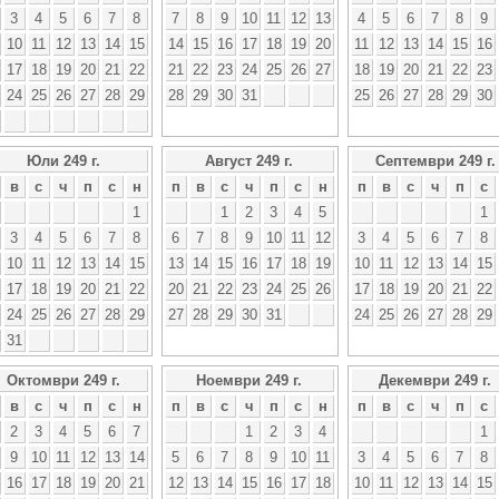
3
4
5
6
7
8
7
8
9
10
11
12
13
4
5
6
7
8
9
10
11
12
13
14
15
14
15
16
17
18
19
20
11
12
13
14
15
16
17
18
19
20
21
22
21
22
23
24
25
26
27
18
19
20
21
22
23
24
25
26
27
28
29
28
29
30
31
25
26
27
28
29
30
Юли 249 г.
Август 249 г.
Септември 249 г.
в
с
ч
п
с
н
п
в
с
ч
п
с
н
п
в
с
ч
п
с
1
1
2
3
4
5
1
3
4
5
6
7
8
6
7
8
9
10
11
12
3
4
5
6
7
8
10
11
12
13
14
15
13
14
15
16
17
18
19
10
11
12
13
14
15
17
18
19
20
21
22
20
21
22
23
24
25
26
17
18
19
20
21
22
24
25
26
27
28
29
27
28
29
30
31
24
25
26
27
28
29
31
Октомври 249 г.
Ноември 249 г.
Декември 249 г.
в
с
ч
п
с
н
п
в
с
ч
п
с
н
п
в
с
ч
п
с
2
3
4
5
6
7
1
2
3
4
1
9
10
11
12
13
14
5
6
7
8
9
10
11
3
4
5
6
7
8
16
17
18
19
20
21
12
13
14
15
16
17
18
10
11
12
13
14
15