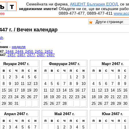
Семейната ни фирма,
АКЦЕНТ България ЕООД
, се 
недвижими имоти!
Обадете ни се, ще ви свършим работ
0889-477-477, 0889-477-411
www.acc
47 г. / Вечен календар
ish
.
.
лник
-
неделя
47
,
2448
,
2449
,
2450
,
2451
,
2452
447
,
2457
,
2467
,
2477
,
2487
,
2497
Януари 2447 г.
Февруари 2447 г.
Март 2447 г.
в
с
ч
п
с
н
п
в
с
ч
п
с
н
п
в
с
ч
п
с
1
2
3
4
5
6
1
2
3
1
2
8
9
10
11
12
13
4
5
6
7
8
9
10
4
5
6
7
8
9
15
16
17
18
19
20
11
12
13
14
15
16
17
11
12
13
14
15
16
22
23
24
25
26
27
18
19
20
21
22
23
24
18
19
20
21
22
23
29
30
31
25
26
27
28
25
26
27
28
29
30
Април 2447 г.
Май 2447 г.
Юни 2447 г.
в
с
ч
п
с
н
п
в
с
ч
п
с
н
п
в
с
ч
п
с
2
3
4
5
6
7
1
2
3
4
5
1