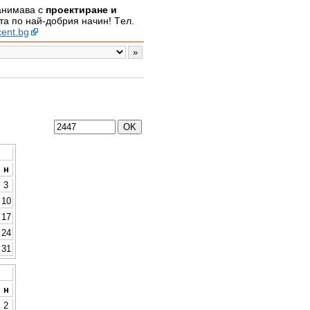
занимава с
проектиране и
а по най-добрия начин! Tел.
ent.bg
н
3
10
17
24
31
н
2