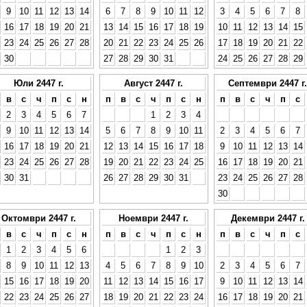
9
10
11
12
13
14
6
7
8
9
10
11
12
3
4
5
6
7
8
16
17
18
19
20
21
13
14
15
16
17
18
19
10
11
12
13
14
15
23
24
25
26
27
28
20
21
22
23
24
25
26
17
18
19
20
21
22
30
27
28
29
30
31
24
25
26
27
28
29
Юли 2447 г.
Август 2447 г.
Септември 2447 г.
в
с
ч
п
с
н
п
в
с
ч
п
с
н
п
в
с
ч
п
с
2
3
4
5
6
7
1
2
3
4
9
10
11
12
13
14
5
6
7
8
9
10
11
2
3
4
5
6
7
16
17
18
19
20
21
12
13
14
15
16
17
18
9
10
11
12
13
14
23
24
25
26
27
28
19
20
21
22
23
24
25
16
17
18
19
20
21
30
31
26
27
28
29
30
31
23
24
25
26
27
28
30
Октомври 2447 г.
Ноември 2447 г.
Декември 2447 г.
в
с
ч
п
с
н
п
в
с
ч
п
с
н
п
в
с
ч
п
с
1
2
3
4
5
6
1
2
3
8
9
10
11
12
13
4
5
6
7
8
9
10
2
3
4
5
6
7
15
16
17
18
19
20
11
12
13
14
15
16
17
9
10
11
12
13
14
22
23
24
25
26
27
18
19
20
21
22
23
24
16
17
18
19
20
21