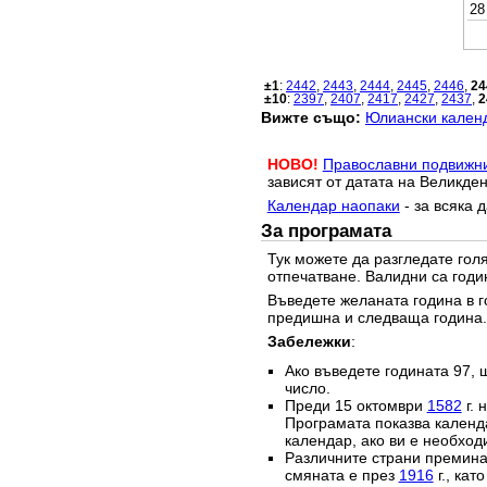
28
±1
:
2442
,
2443
,
2444
,
2445
,
2446
,
24
±10
:
2397
,
2407
,
2417
,
2427
,
2437
,
2
Вижте също:
Юлиански календ
НОВО!
Православни подвижн
зависят от датата на Великден
Календар наопаки
- за всяка 
За програмата
Тук можете да разгледате го
отпечатване. Валидни са годи
Въведете желаната година в г
предишна и следваща година.
Забележки
:
Ако въведете годината 97, 
число.
Преди 15 октомври
1582
г. 
Програмата показва календа
календар, ако ви е необход
Различните страни преминав
смяната е през
1916
г., кат