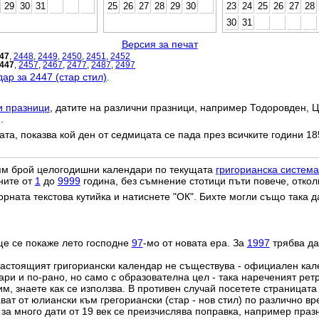
29
30
31
25
26
27
28
29
30
23
24
25
26
27
28
30
31
Версия за печат
47
,
2448
,
2449
,
2450
,
2451
,
2452
447
,
2457
,
2467
,
2477
,
2487
,
2497
ар за 2447 (стар стил)
.
и празници
, датите на различни празници, например Тодоровден, Ц
.
дата, показва кой ден от седмицата се пада през всичките години 18
лям брой целогодишни календари по текущата
григорианска система
ните от
1
до
9999
година, без съмнение стотици пъти повече, откол
орната текстова кутийка и натиснете "ОК". Бихте могли също така 
ще се покаже лето господне
97
-мо от новата ера. За
1997
трябва да
настоящият григориански календар не съществува - официален ка
ри и по-рано, но само с образователна цел - така нареченият рет
им, знаете как се използва. В противен случай посетете страницата
ат от юлиански към грегориански (стар - нов стил) по различно в
о за много дати от 19 век се преизчислява поправка, например пра