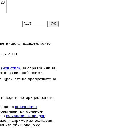
29
ветница, Спасовден, които
51 - 2100.
 (нов стил)
, за справка или за
кото са ви необходими...
да щракнете на препратките за
 въведете четирицифреното
лендар е
юлианският
.
роактивен григориански
 на
юлианския календар
.
реме. Например за България,
зниците обикновено се