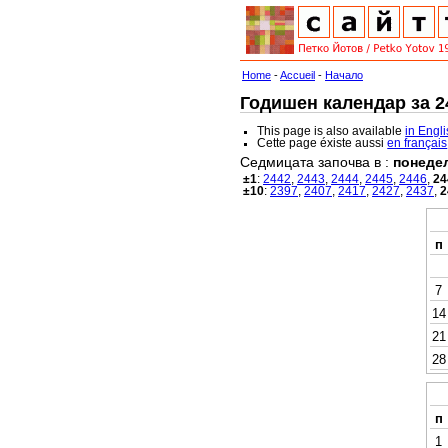
Home
-
Accueil
-
Начало
Годишен календар за 24
This page is also available
in Engl
Cette page éxiste aussi
en français
Седмицата започва в :
понеде
±1
:
2442
,
2443
,
2444
,
2445
,
2446
,
24
±10
:
2397
,
2407
,
2417
,
2427
,
2437
,
2
п
7
14
21
28
п
1