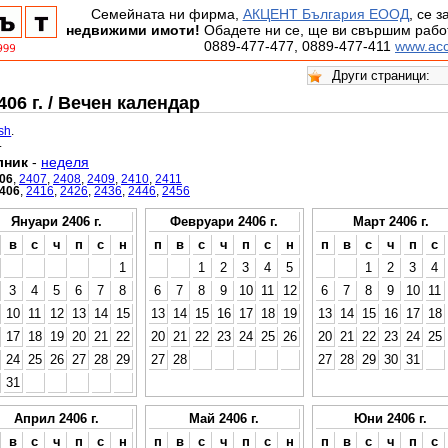
Семейната ни фирма,
АКЦЕНТ България ЕООД
, се 
недвижими имоти!
Обадете ни се, ще ви свършим работ
0889-477-477, 0889-477-411
www.acc
06 г. / Вечен календар
ish
.
.
лник
-
неделя
06
,
2407
,
2408
,
2409
,
2410
,
2411
406
,
2416
,
2426
,
2436
,
2446
,
2456
Януари 2406 г.
Февруари 2406 г.
Март 2406 г.
в
с
ч
п
с
н
п
в
с
ч
п
с
н
п
в
с
ч
п
с
1
1
2
3
4
5
1
2
3
4
3
4
5
6
7
8
6
7
8
9
10
11
12
6
7
8
9
10
11
10
11
12
13
14
15
13
14
15
16
17
18
19
13
14
15
16
17
18
17
18
19
20
21
22
20
21
22
23
24
25
26
20
21
22
23
24
25
24
25
26
27
28
29
27
28
27
28
29
30
31
31
Април 2406 г.
Май 2406 г.
Юни 2406 г.
в
с
ч
п
с
н
п
в
с
ч
п
с
н
п
в
с
ч
п
с