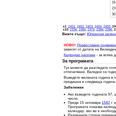
16
23
30
±1
:
2401
,
2402
,
2403
,
2404
,
2405
,
24
±10
:
2356
,
2366
,
2376
,
2386
,
2396
,
2
Вижте също:
Юлиански календ
НОВО!
Православни подвижн
зависят от датата на Великден
Календар наопаки
- за всяка 
За програмата
Тук можете да разгледате го
отпечатване. Валидни са годи
Въведете желаната година в г
предишна и следваща година.
Забележки
:
Ако въведете годината 97, 
число.
Преди 15 октомври
1582
г. 
Програмата показва календа
календар, ако ви е необход
Различните страни преминав