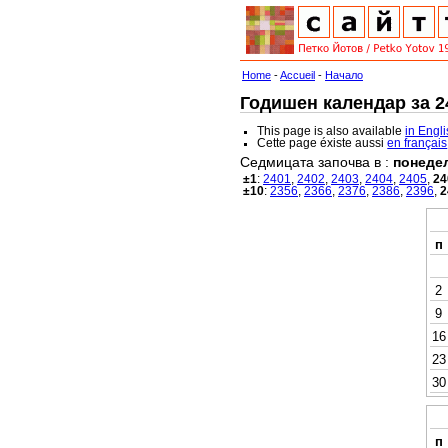
Home
-
Accueil
-
Начало
Годишен календар за 24
This page is also available
in Engl
Cette page éxiste aussi
en français
Седмицата започва в :
понеде
±1
:
2401
,
2402
,
2403
,
2404
,
2405
,
24
±10
:
2356
,
2366
,
2376
,
2386
,
2396
,
2
п
2
9
16
23
30
п