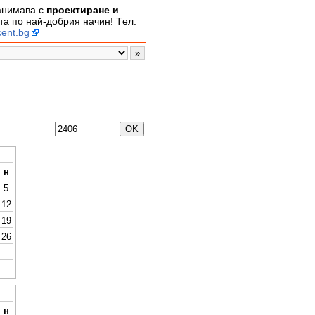
занимава с
проектиране и
а по най-добрия начин! Tел.
ent.bg
н
5
12
19
26
н