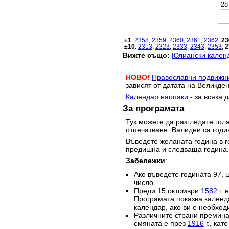
28
±1
:
2358
,
2359
,
2360
,
2361
,
2362
,
23
±10
:
2313
,
2323
,
2333
,
2343
,
2353
,
2
Вижте също:
Юлиански календ
НОВО!
Православни подвижн
зависят от датата на Великден
Календар наопаки
- за всяка 
За програмата
Тук можете да разгледате го
отпечатване. Валидни са годи
Въведете желаната година в г
предишна и следваща година.
Забележки
:
Ако въведете годината 97, 
число.
Преди 15 октомври
1582
г. 
Програмата показва календа
календар, ако ви е необход
Различните страни преминав
смяната е през
1916
г., кат