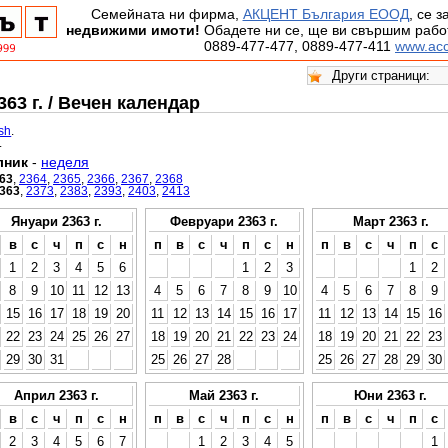
Семейната ни фирма,
АКЦЕНТ България ЕООД
, се 
недвижими имоти!
Обадете ни се, ще ви свършим работ
0889-477-477, 0889-477-411
www.acc
63 г. / Вечен календар
ish
.
.
лник
-
неделя
63
,
2364
,
2365
,
2366
,
2367
,
2368
363
,
2373
,
2383
,
2393
,
2403
,
2413
Януари 2363 г.
Февруари 2363 г.
Март 2363 г.
в
с
ч
п
с
н
п
в
с
ч
п
с
н
п
в
с
ч
п
с
1
2
3
4
5
6
1
2
3
1
2
8
9
10
11
12
13
4
5
6
7
8
9
10
4
5
6
7
8
9
15
16
17
18
19
20
11
12
13
14
15
16
17
11
12
13
14
15
16
22
23
24
25
26
27
18
19
20
21
22
23
24
18
19
20
21
22
23
29
30
31
25
26
27
28
25
26
27
28
29
30
Април 2363 г.
Май 2363 г.
Юни 2363 г.
в
с
ч
п
с
н
п
в
с
ч
п
с
н
п
в
с
ч
п
с
2
3
4
5
6
7
1
2
3
4
5
1