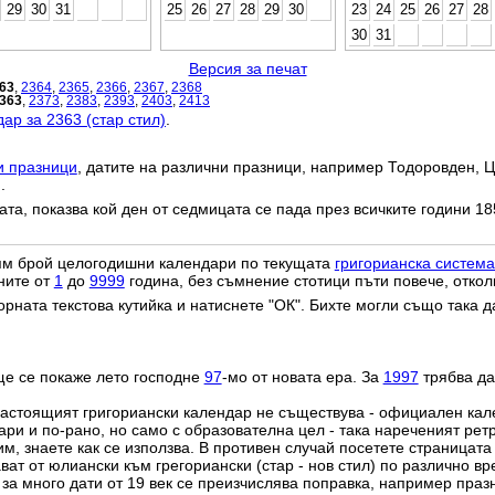
29
30
31
25
26
27
28
29
30
23
24
25
26
27
28
30
31
Версия за печат
63
,
2364
,
2365
,
2366
,
2367
,
2368
363
,
2373
,
2383
,
2393
,
2403
,
2413
ар за 2363 (стар стил)
.
и празници
, датите на различни празници, например Тодоровден, Ц
.
дата, показва кой ден от седмицата се пада през всичките години 18
лям брой целогодишни календари по текущата
григорианска система
ните от
1
до
9999
година, без съмнение стотици пъти повече, откол
орната текстова кутийка и натиснете "ОК". Бихте могли също така 
ще се покаже лето господне
97
-мо от новата ера. За
1997
трябва да
настоящият григориански календар не съществува - официален ка
ри и по-рано, но само с образователна цел - така нареченият рет
им, знаете как се използва. В противен случай посетете страницата
ат от юлиански към грегориански (стар - нов стил) по различно в
о за много дати от 19 век се преизчислява поправка, например пра