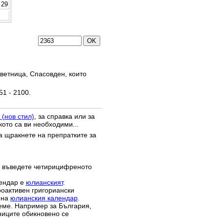
29
ветница, Спасовден, които
51 - 2100.
 (нов стил)
, за справка или за
кото са ви необходими...
да щракнете на препратките за
 въведете четирицифреното
лендар е
юлианският
.
роактивен григориански
 на
юлианския календар
.
реме. Например за България,
зниците обикновено се