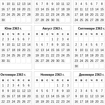
9
10
11
12
13
14
6
7
8
9
10
11
12
3
4
5
6
7
8
16
17
18
19
20
21
13
14
15
16
17
18
19
10
11
12
13
14
15
23
24
25
26
27
28
20
21
22
23
24
25
26
17
18
19
20
21
22
30
27
28
29
30
31
24
25
26
27
28
29
Юли 2363 г.
Август 2363 г.
Септември 2363 г.
в
с
ч
п
с
н
п
в
с
ч
п
с
н
п
в
с
ч
п
с
2
3
4
5
6
7
1
2
3
4
9
10
11
12
13
14
5
6
7
8
9
10
11
2
3
4
5
6
7
16
17
18
19
20
21
12
13
14
15
16
17
18
9
10
11
12
13
14
23
24
25
26
27
28
19
20
21
22
23
24
25
16
17
18
19
20
21
30
31
26
27
28
29
30
31
23
24
25
26
27
28
30
Октомври 2363 г.
Ноември 2363 г.
Декември 2363 г.
в
с
ч
п
с
н
п
в
с
ч
п
с
н
п
в
с
ч
п
с
1
2
3
4
5
6
1
2
3
8
9
10
11
12
13
4
5
6
7
8
9
10
2
3
4
5
6
7
15
16
17
18
19
20
11
12
13
14
15
16
17
9
10
11
12
13
14
22
23
24
25
26
27
18
19
20
21
22
23
24
16
17
18
19
20
21