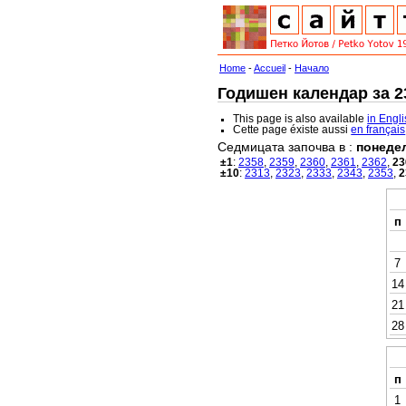
Home
-
Accueil
-
Начало
Годишен календар за 23
This page is also available
in Engl
Cette page éxiste aussi
en français
Седмицата започва в :
понеде
±1
:
2358
,
2359
,
2360
,
2361
,
2362
,
23
±10
:
2313
,
2323
,
2333
,
2343
,
2353
,
2
п
7
14
21
28
п
1