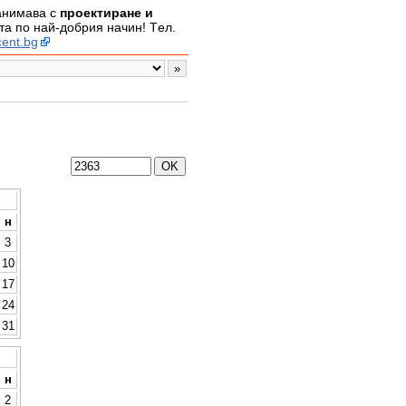
занимава с
проектиране и
а по най-добрия начин! Tел.
ent.bg
н
3
10
17
24
31
н
2