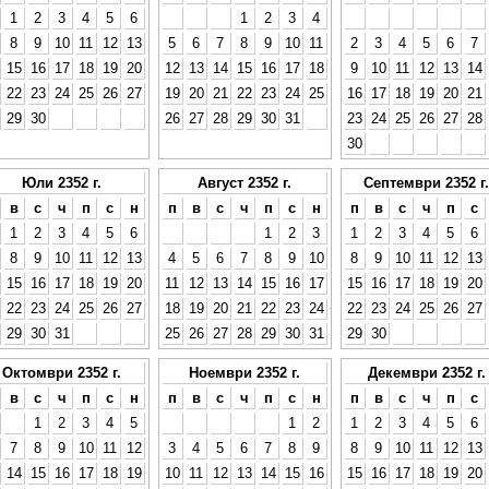
1
2
3
4
5
6
1
2
3
4
8
9
10
11
12
13
5
6
7
8
9
10
11
2
3
4
5
6
7
15
16
17
18
19
20
12
13
14
15
16
17
18
9
10
11
12
13
14
22
23
24
25
26
27
19
20
21
22
23
24
25
16
17
18
19
20
21
29
30
26
27
28
29
30
31
23
24
25
26
27
28
30
Юли 2352 г.
Август 2352 г.
Септември 2352 г.
в
с
ч
п
с
н
п
в
с
ч
п
с
н
п
в
с
ч
п
с
1
2
3
4
5
6
1
2
3
1
2
3
4
5
6
8
9
10
11
12
13
4
5
6
7
8
9
10
8
9
10
11
12
13
15
16
17
18
19
20
11
12
13
14
15
16
17
15
16
17
18
19
20
22
23
24
25
26
27
18
19
20
21
22
23
24
22
23
24
25
26
27
29
30
31
25
26
27
28
29
30
31
29
30
Октомври 2352 г.
Ноември 2352 г.
Декември 2352 г.
в
с
ч
п
с
н
п
в
с
ч
п
с
н
п
в
с
ч
п
с
1
2
3
4
5
1
2
1
2
3
4
5
6
7
8
9
10
11
12
3
4
5
6
7
8
9
8
9
10
11
12
13
14
15
16
17
18
19
10
11
12
13
14
15
16
15
16
17
18
19
20