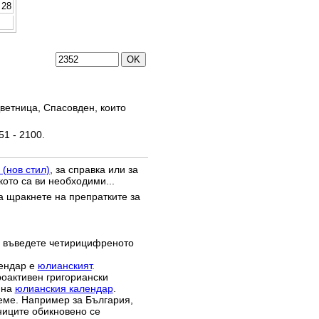
28
ветница, Спасовден, които
51 - 2100.
 (нов стил)
, за справка или за
кото са ви необходими...
да щракнете на препратките за
 въведете четирицифреното
лендар е
юлианският
.
роактивен григориански
 на
юлианския календар
.
реме. Например за България,
зниците обикновено се