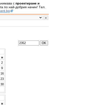
занимава с
проектиране и
а по най-добрия начин! Tел.
ent.bg
н
2
9
16
23
30
н