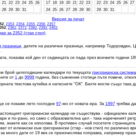
21
22
23
24
25
26
17
18
19
20
21
22
23
22
23
24
25
26
27
28
29
30
31
24
25
26
27
28
29
30
29
30
31
Версия за печат
52
,
2353
,
2354
,
2355
,
2356
,
2357
352
,
2362
,
2372
,
2382
,
2392
,
2402
ар за 2352 (стар стил)
.
и празници
, датите на различни празници, например Тодоровден, Ц
.
дата, показва кой ден от седмицата се пада през всичките години 18
лям брой целогодишни календари по текущата
григорианска система
ните от
1
до
9999
година, без съмнение стотици пъти повече, откол
орната текстова кутийка и натиснете "ОК". Бихте могли също така 
ще се покаже лето господне
97
-мо от новата ера. За
1997
трябва да
настоящият григориански календар не съществува - официален ка
ри и по-рано, но само с образователна цел - така нареченият рет
им, знаете как се използва. В противен случай посетете страницата
ат от юлиански към грегориански (стар - нов стил) по различно в
о за много дати от 19 век се преизчислява поправка, например пра