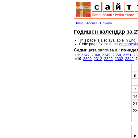
Home
-
Accueil
-
Начало
Годишен календар за 23
This page is also available
in Engl
Cette page éxiste aussi
en français
Седмицата започва в :
понеде
±1
:
2347
,
2348
,
2349
,
2350
,
2351
,
23
±10
:
2302
,
2312
,
2322
,
2332
,
2342
,
2
п
7
14
21
28
п