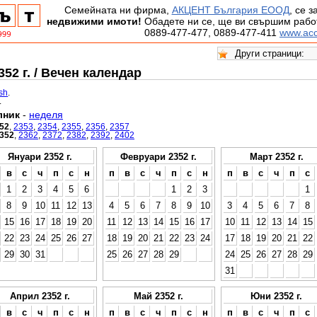
Семейната ни фирма,
АКЦЕНТ България ЕООД
, се 
недвижими имоти!
Обадете ни се, ще ви свършим работ
0889-477-477, 0889-477-411
www.acc
52 г. / Вечен календар
ish
.
.
лник
-
неделя
52
,
2353
,
2354
,
2355
,
2356
,
2357
352
,
2362
,
2372
,
2382
,
2392
,
2402
Януари 2352 г.
Февруари 2352 г.
Март 2352 г.
в
с
ч
п
с
н
п
в
с
ч
п
с
н
п
в
с
ч
п
с
1
2
3
4
5
6
1
2
3
1
8
9
10
11
12
13
4
5
6
7
8
9
10
3
4
5
6
7
8
15
16
17
18
19
20
11
12
13
14
15
16
17
10
11
12
13
14
15
22
23
24
25
26
27
18
19
20
21
22
23
24
17
18
19
20
21
22
29
30
31
25
26
27
28
29
24
25
26
27
28
29
31
Април 2352 г.
Май 2352 г.
Юни 2352 г.
в
с
ч
п
с
н
п
в
с
ч
п
с
н
п
в
с
ч
п
с