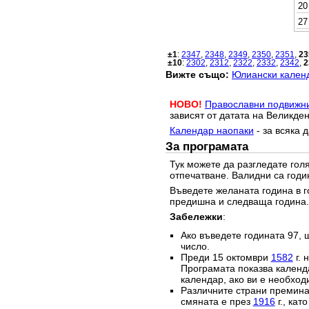
20
27
±1
:
2347
,
2348
,
2349
,
2350
,
2351
,
23
±10
:
2302
,
2312
,
2322
,
2332
,
2342
,
2
Вижте също:
Юлиански календ
НОВО!
Православни подвижн
зависят от датата на Великден
Календар наопаки
- за всяка 
За програмата
Тук можете да разгледате го
отпечатване. Валидни са годи
Въведете желаната година в г
предишна и следваща година.
Забележки
:
Ако въведете годината 97, 
число.
Преди 15 октомври
1582
г. 
Програмата показва календа
календар, ако ви е необход
Различните страни преминав
смяната е през
1916
г., кат