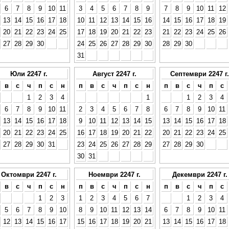
6
7
8
9
10
11
3
4
5
6
7
8
9
7
8
9
10
11
12
13
14
15
16
17
18
10
11
12
13
14
15
16
14
15
16
17
18
19
20
21
22
23
24
25
17
18
19
20
21
22
23
21
22
23
24
25
26
27
28
29
30
24
25
26
27
28
29
30
28
29
30
31
Юли 2247 г.
Август 2247 г.
Септември 2247 г.
в
с
ч
п
с
н
п
в
с
ч
п
с
н
п
в
с
ч
п
с
1
2
3
4
1
1
2
3
4
6
7
8
9
10
11
2
3
4
5
6
7
8
6
7
8
9
10
11
13
14
15
16
17
18
9
10
11
12
13
14
15
13
14
15
16
17
18
20
21
22
23
24
25
16
17
18
19
20
21
22
20
21
22
23
24
25
27
28
29
30
31
23
24
25
26
27
28
29
27
28
29
30
30
31
Октомври 2247 г.
Ноември 2247 г.
Декември 2247 г.
в
с
ч
п
с
н
п
в
с
ч
п
с
н
п
в
с
ч
п
с
1
2
3
1
2
3
4
5
6
7
1
2
3
4
5
6
7
8
9
10
8
9
10
11
12
13
14
6
7
8
9
10
11
12
13
14
15
16
17
15
16
17
18
19
20
21
13
14
15
16
17
18