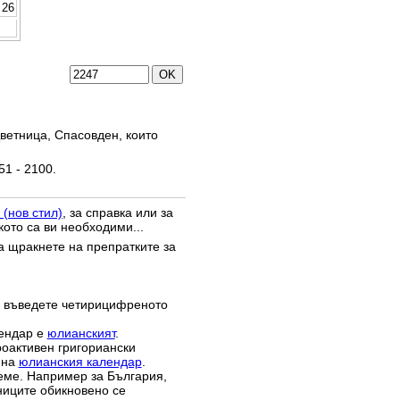
26
ветница, Спасовден, които
51 - 2100.
 (нов стил)
, за справка или за
кото са ви необходими...
да щракнете на препратките за
 въведете четирицифреното
лендар е
юлианският
.
роактивен григориански
 на
юлианския календар
.
реме. Например за България,
зниците обикновено се