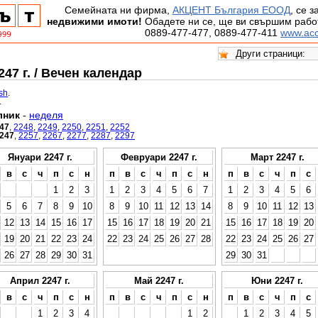
Семейната ни фирма,
АКЦЕНТ България ЕООД
, се 
недвижими имоти!
Обадете ни се, ще ви свършим работ
0889-477-477, 0889-477-411
www.acc
47 г. / Вечен календар
ish
.
.
лник
-
неделя
47
,
2248
,
2249
,
2250
,
2251
,
2252
247
,
2257
,
2267
,
2277
,
2287
,
2297
Януари 2247 г.
Февруари 2247 г.
Март 2247 г.
в
с
ч
п
с
н
п
в
с
ч
п
с
н
п
в
с
ч
п
с
1
2
3
1
2
3
4
5
6
7
1
2
3
4
5
6
5
6
7
8
9
10
8
9
10
11
12
13
14
8
9
10
11
12
13
12
13
14
15
16
17
15
16
17
18
19
20
21
15
16
17
18
19
20
19
20
21
22
23
24
22
23
24
25
26
27
28
22
23
24
25
26
27
26
27
28
29
30
31
29
30
31
Април 2247 г.
Май 2247 г.
Юни 2247 г.
в
с
ч
п
с
н
п
в
с
ч
п
с
н
п
в
с
ч
п
с
1
2
3
4
1
2
1
2
3
4
5