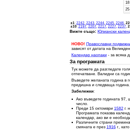
18
25
±1
:
2242
,
2243
,
2244
,
2245
,
2246
,
22
±10
:
2197
,
2207
,
2217
,
2227
,
2237
,
2
Вижте също:
Юлиански календ
НОВО!
Православни подвижн
зависят от датата на Великден
Календар наопаки
- за всяка 
За програмата
Тук можете да разгледате го
отпечатване. Валидни са годи
Въведете желаната година в г
предишна и следваща година.
Забележки
:
Ако въведете годината 97, 
число.
Преди 15 октомври
1582
г. 
Програмата показва календа
календар, ако ви е необход
Различните страни преминав
смяната е през
1916
г., кат