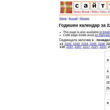
Home
-
Accueil
-
Начало
Годишен календар за 22
This page is also available
in Engl
Cette page éxiste aussi
en français
Седмицата започва в :
понеде
±1
:
2242
,
2243
,
2244
,
2245
,
2246
,
22
±10
:
2197
,
2207
,
2217
,
2227
,
2237
,
2
п
4
11
18
25
п