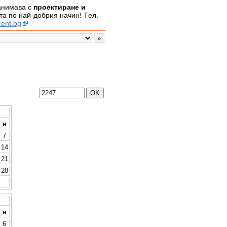
занимава с
проектиране и
а по най-добрия начин! Tел.
ent.bg
н
7
14
21
28
н
6