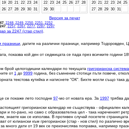
19
20
21
22
23
24
22
23
24
25
26
27
28
20
21
22
23
24
25
26
27
28
29
30
31
29
30
27
28
29
30
31
Версия за печат
47
,
2248
,
2249
,
2250
,
2251
,
2252
247
,
2257
,
2267
,
2277
,
2287
,
2297
ар за 2247 (стар стил)
.
и празници
, датите на различни празници, например Тодоровден, Ц
.
дата, показва кой ден от седмицата се пада през всичките години 18
лям брой целогодишни календари по текущата
григорианска система
ните от
1
до
9999
година, без съмнение стотици пъти повече, откол
орната текстова кутийка и натиснете "ОК". Бихте могли също така 
ще се покаже лето господне
97
-мо от новата ера. За
1997
трябва да
настоящият григориански календар не съществува - официален ка
ри и по-рано, но само с образователна цел - така нареченият рет
им, знаете как се използва. В противен случай посетете страницата
ат от юлиански към грегориански (стар - нов стил) по различно в
о за много дати от 19 век се преизчислява поправка, например пра