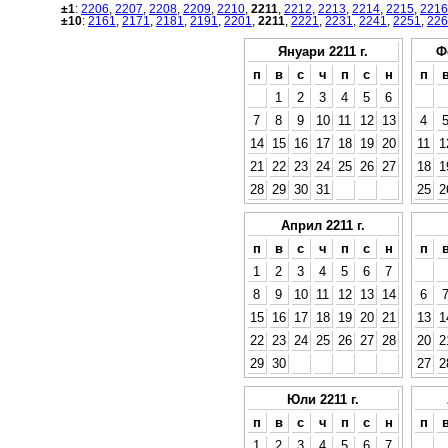
±1
:
2206
,
2207
,
2208
,
2209
,
2210
,
2211
,
2212
,
2213
,
2214
,
2215
,
2216
±10
:
2161
,
2171
,
2181
,
2191
,
2201
,
2211
,
2221
,
2231
,
2241
,
2251
,
226
Януари 2211 г.
Ф
п
в
с
ч
п
с
н
п
1
2
3
4
5
6
7
8
9
10
11
12
13
4
14
15
16
17
18
19
20
11
1
21
22
23
24
25
26
27
18
1
28
29
30
31
25
2
Април 2211 г.
п
в
с
ч
п
с
н
п
1
2
3
4
5
6
7
8
9
10
11
12
13
14
6
15
16
17
18
19
20
21
13
1
22
23
24
25
26
27
28
20
2
29
30
27
2
Юли 2211 г.
п
в
с
ч
п
с
н
п
1
2
3
4
5
6
7