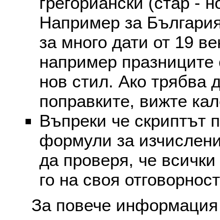
грегориански (стар - н
Например за България
за много дати от 19 в
например празниците 
нов стил. Ако трябва 
поправките, вижте ка
Въпреки че скриптът 
формули за изчислени
да проверя, че всички
го на своя отговорност
За повече информация 