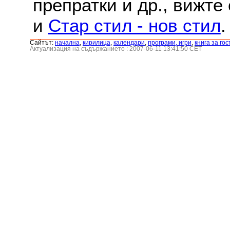
препратки и др., вижте
и
Стар стил - нов стил
.
Сайтът:
началнa
,
кирилица
,
календари
,
програми, игри
,
книга за гос
Актуализация на съдържанието : 2007-06-11 13:41:50 CET