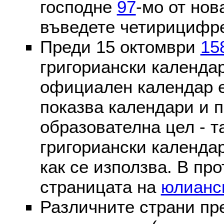
господне
97
-мо от нов
въведете четирицифре
Преди 15 октомври
15
григориански календа
официален календар 
показва календари и п
образователна цел - т
григориански календар
как се използва. В пр
страницата на
юлианс
Различните страни пр