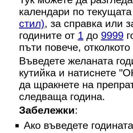
календари по текущат
стил)
, за справка или 
годините от
1
до
9999
г
пъти повече, отколкото
Въведете желаната годи
кутийка и натиснете "О
да щракнете на препра
следваща година.
Забележки
:
Ако въведете годината