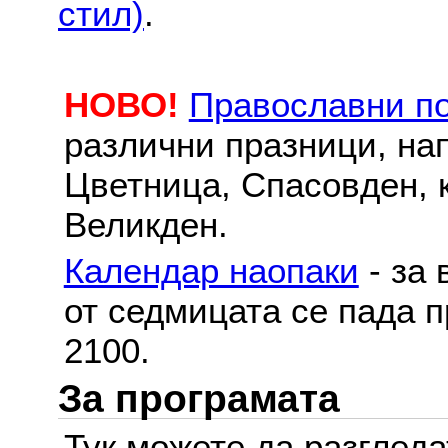
стил)
.
НОВО!
Православни п
различни празници, на
Цветница, Спасовден, к
Великден.
Календар наопаки
- за 
от седмицата се пада п
2100.
За програмата
Тук можете да разглед