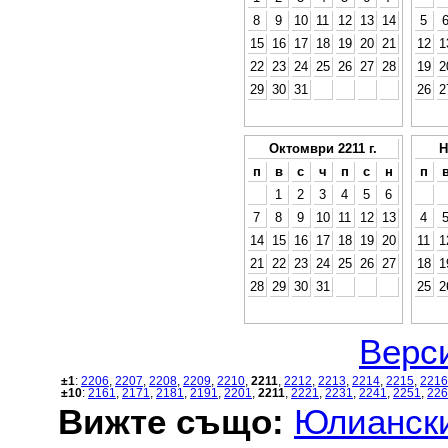
8
9
10
11
12
13
14
5
15
16
17
18
19
20
21
12
1
22
23
24
25
26
27
28
19
2
29
30
31
26
2
Октомври 2211 г.
Н
п
в
с
ч
п
с
н
п
1
2
3
4
5
6
7
8
9
10
11
12
13
4
14
15
16
17
18
19
20
11
1
21
22
23
24
25
26
27
18
1
28
29
30
31
25
2
Верси
±1
:
2206
,
2207
,
2208
,
2209
,
2210
,
2211
,
2212
,
2213
,
2214
,
2215
,
2216
±10
:
2161
,
2171
,
2181
,
2191
,
2201
,
2211
,
2221
,
2231
,
2241
,
2251
,
226
Вижте също:
Юлиански