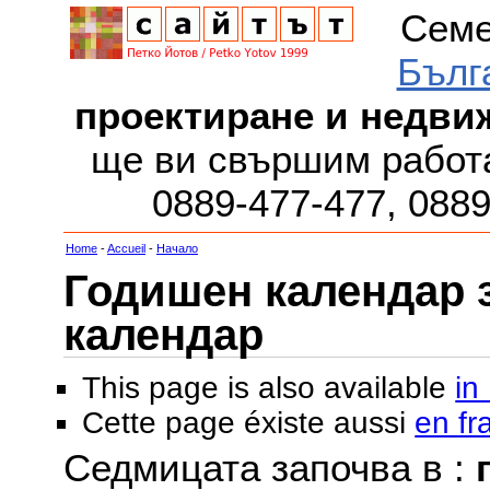
Семе
Бълг
проектиране и недви
ще ви свършим работа
0889-477-477, 088
Home
-
Accueil
-
Начало
Годишен календар за
календар
This page is also available
in
Cette page éxiste aussi
en fr
Седмицата започва в :