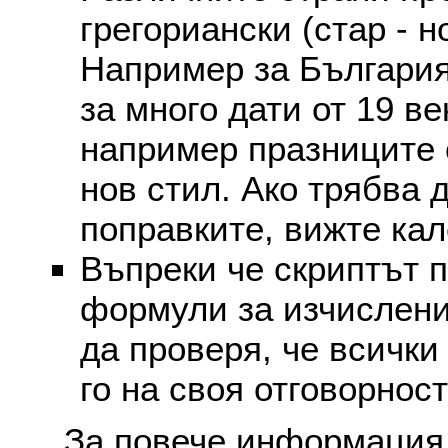
грегориански (стар - н
Например за България
за много дати от 19 в
например празниците 
нов стил. Ако трябва 
поправките, вижте ка
Въпреки че скриптът 
формули за изчислени
да проверя, че всички
го на своя отговорност
За повече информация 