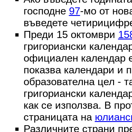
господне
97
-мо от нов
въведете четирицифре
Преди 15 октомври
15
григориански календа
официален календар 
показва календари и п
образователна цел - т
григориански календар
как се използва. В пр
страницата на
юлианс
Различните страни пр