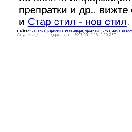
препратки и др., вижте
и
Стар стил - нов стил
.
Сайтът:
началнa
,
кирилица
,
календари
,
програми, игри
,
книга за гос
Актуализация на съдържанието : 2007-06-11 13:41:50 CET