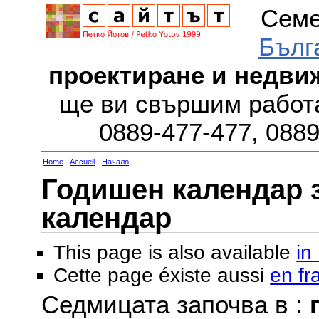
Семе
Бълг
проектиране и недви
ще ви свършим работа
0889-477-477, 088
Home
-
Accueil
-
Начало
Годишен календар за
календар
This page is also available
in
Cette page éxiste aussi
en fr
Седмицата започва в :