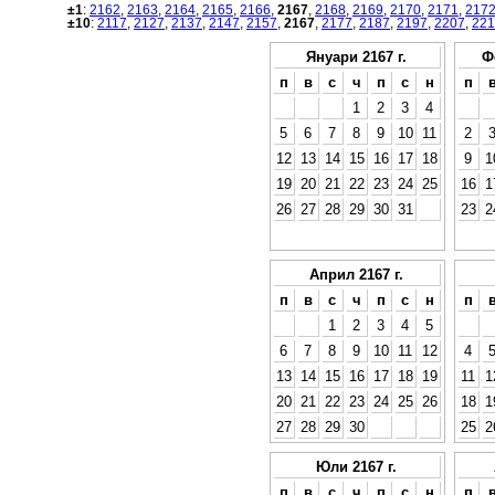
±1
:
2162
,
2163
,
2164
,
2165
,
2166
,
2167
,
2168
,
2169
,
2170
,
2171
,
217
±10
:
2117
,
2127
,
2137
,
2147
,
2157
,
2167
,
2177
,
2187
,
2197
,
2207
,
221
Януари 2167 г.
Ф
п
в
с
ч
п
с
н
п
1
2
3
4
5
6
7
8
9
10
11
2
12
13
14
15
16
17
18
9
1
19
20
21
22
23
24
25
16
1
26
27
28
29
30
31
23
2
Април 2167 г.
п
в
с
ч
п
с
н
п
1
2
3
4
5
6
7
8
9
10
11
12
4
13
14
15
16
17
18
19
11
1
20
21
22
23
24
25
26
18
1
27
28
29
30
25
2
Юли 2167 г.
п
в
с
ч
п
с
н
п