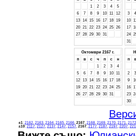
1
2
3
4
5
6
7
8
9
10
11
12
3
13
14
15
16
17
18
19
10
1
20
21
22
23
24
25
26
17
1
27
28
29
30
31
24
2
31
Октомври 2167 г.
Н
п
в
с
ч
п
с
н
п
1
2
3
4
5
6
7
8
9
10
11
2
12
13
14
15
16
17
18
9
1
19
20
21
22
23
24
25
16
1
26
27
28
29
30
31
23
2
30
Верси
±1
:
2162
,
2163
,
2164
,
2165
,
2166
,
2167
,
2168
,
2169
,
2170
,
2171
,
217
±10
:
2117
,
2127
,
2137
,
2147
,
2157
,
2167
,
2177
,
2187
,
2197
,
2207
,
221
Вижте също:
Юлиански