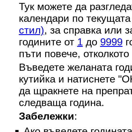
Тук можете да разглед
календари по текущат
стил)
, за справка или 
годините от
1
до
9999
г
пъти повече, отколкото
Въведете желаната годи
кутийка и натиснете "О
да щракнете на препра
следваща година.
Забележки
:
Ако въведете годината