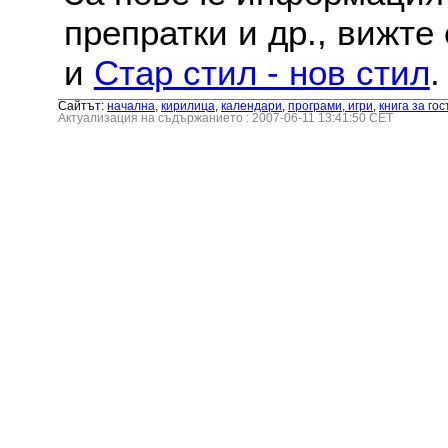
препратки и др., вижте
и
Стар стил - нов стил
.
Сайтът:
началнa
,
кирилица
,
календари
,
програми, игри
,
книга за гос
Актуализация на съдържанието : 2007-06-11 13:41:50 CET