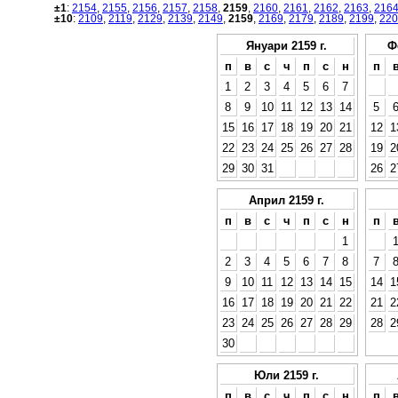
±1
:
2154
,
2155
,
2156
,
2157
,
2158
,
2159
,
2160
,
2161
,
2162
,
2163
,
216
±10
:
2109
,
2119
,
2129
,
2139
,
2149
,
2159
,
2169
,
2179
,
2189
,
2199
,
220
Януари 2159 г.
Ф
п
в
с
ч
п
с
н
п
1
2
3
4
5
6
7
8
9
10
11
12
13
14
5
15
16
17
18
19
20
21
12
1
22
23
24
25
26
27
28
19
2
29
30
31
26
2
Април 2159 г.
п
в
с
ч
п
с
н
п
1
2
3
4
5
6
7
8
7
9
10
11
12
13
14
15
14
1
16
17
18
19
20
21
22
21
2
23
24
25
26
27
28
29
28
2
30
Юли 2159 г.
п
в
с
ч
п
с
н
п