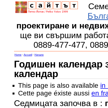
Семе
Бълг
проектиране и недви
ще ви свършим работа
0889-477-477, 088
Home
-
Accueil
-
Начало
Годишен календар за
календар
This page is also available
in
Cette page éxiste aussi
en fr
Седмицата започва в :