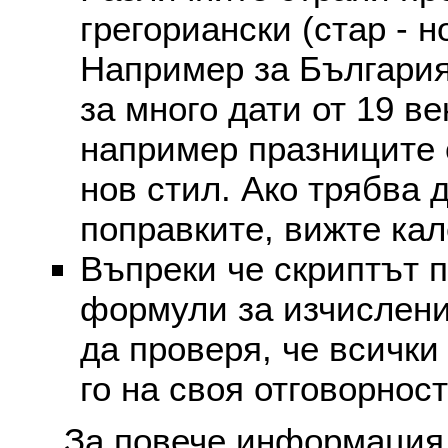
грегориански (стар - н
Например за България
за много дати от 19 в
например празниците 
нов стил. Ако трябва 
поправките, вижте ка
Въпреки че скриптът 
формули за изчислени
да проверя, че всички
го на своя отговорност
За повече информация 