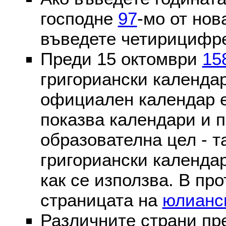
господне
97
-мо от нов
въведете четирицифре
Преди 15 октомври
15
григориански календа
официален календар 
показва календари и п
образователна цел - т
григориански календар
как се използва. В пр
страницата на
юлианс
Различните страни пр