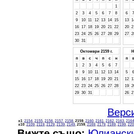
1
2
3
4
5
6
7
8
6
9
10
11
12
13
14
15
13
1
16
17
18
19
20
21
22
20
2
23
24
25
26
27
28
29
27
2
30
31
Октомври 2159 г.
Н
п
в
с
ч
п
с
н
п
1
2
3
4
5
6
7
8
9
10
11
12
13
14
5
15
16
17
18
19
20
21
12
1
22
23
24
25
26
27
28
19
2
29
30
31
26
2
Верси
±1
:
2154
,
2155
,
2156
,
2157
,
2158
,
2159
,
2160
,
2161
,
2162
,
2163
,
216
±10
:
2109
,
2119
,
2129
,
2139
,
2149
,
2159
,
2169
,
2179
,
2189
,
2199
,
220
Вижте също:
Юлиански