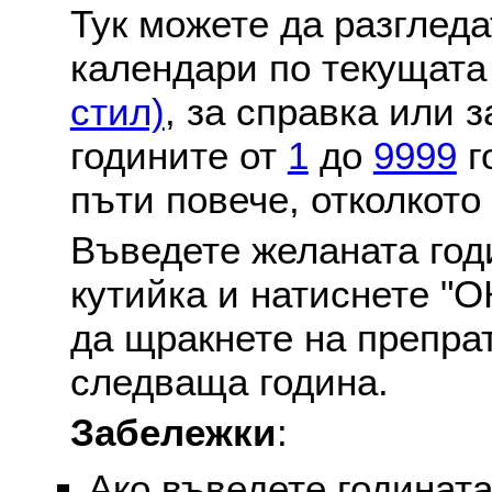
Тук можете да разглед
календари по текущат
стил)
, за справка или 
годините от
1
до
9999
г
пъти повече, отколкото
Въведете желаната годи
кутийка и натиснете "О
да щракнете на препра
следваща година.
Забележки
:
Ако въведете годината