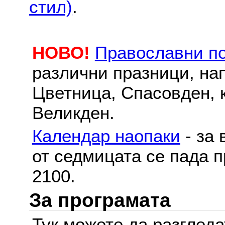
стил)
.
НОВО!
Православни п
различни празници, на
Цветница, Спасовден, к
Великден.
Календар наопаки
- за 
от седмицата се пада п
2100.
За програмата
Тук можете да разглед