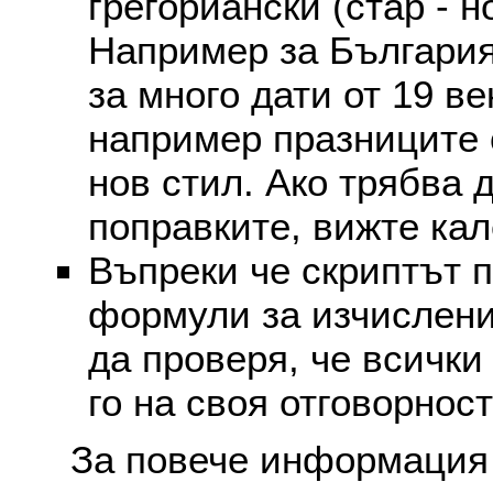
грегориански (стар - н
Например за България
за много дати от 19 в
например празниците 
нов стил. Ако трябва 
поправките, вижте ка
Въпреки че скриптът 
формули за изчислени
да проверя, че всички
го на своя отговорност
За повече информация 