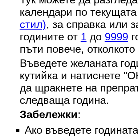
календари по текущат
стил)
, за справка или 
годините от
1
до
9999
г
пъти повече, отколкото
Въведете желаната годи
кутийка и натиснете "О
да щракнете на препра
следваща година.
Забележки
:
Ако въведете годината