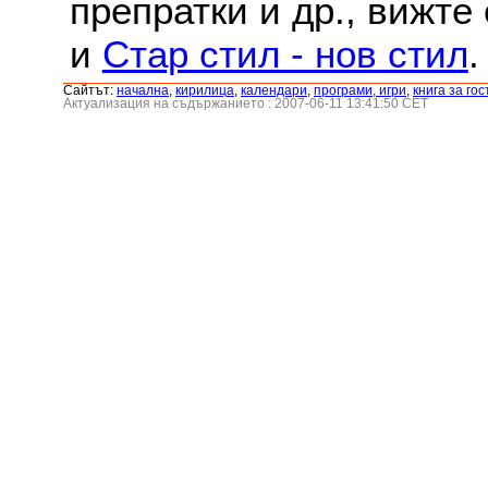
препратки и др., вижте
и
Стар стил - нов стил
.
Сайтът:
началнa
,
кирилица
,
календари
,
програми, игри
,
книга за гос
Актуализация на съдържанието : 2007-06-11 13:41:50 CET