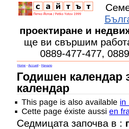
Семе
Бълг
проектиране и недви
ще ви свършим работа
0889-477-477, 088
Home
-
Accueil
-
Начало
Годишен календар за
календар
This page is also available
in
Cette page éxiste aussi
en fr
Седмицата започва в :