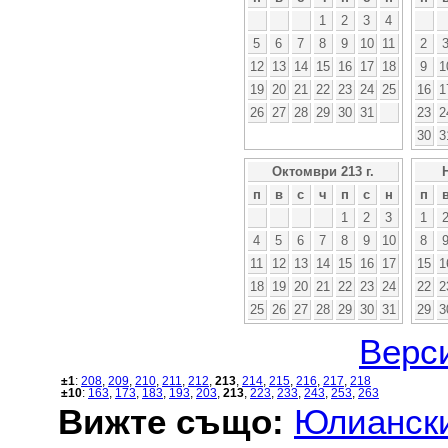
1
2
3
4
5
6
7
8
9
10
11
2
12
13
14
15
16
17
18
9
1
19
20
21
22
23
24
25
16
1
26
27
28
29
30
31
23
2
30
3
Октомври 213 г.
п
в
с
ч
п
с
н
п
1
2
3
1
4
5
6
7
8
9
10
8
11
12
13
14
15
16
17
15
1
18
19
20
21
22
23
24
22
2
25
26
27
28
29
30
31
29
3
Верси
±1
:
208
,
209
,
210
,
211
,
212
,
213
,
214
,
215
,
216
,
217
,
218
±10
:
163
,
173
,
183
,
193
,
203
,
213
,
223
,
233
,
243
,
253
,
263
Вижте също:
Юлиански