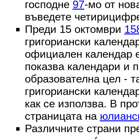
господне
97
-мо от нов
въведете четирицифре
Преди 15 октомври
15
григориански календа
официален календар 
показва календари и п
образователна цел - т
григориански календар
как се използва. В пр
страницата на
юлианс
Различните страни пр