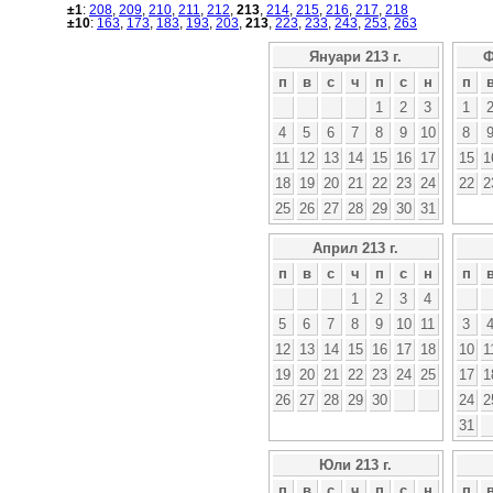
±1
:
208
,
209
,
210
,
211
,
212
,
213
,
214
,
215
,
216
,
217
,
218
±10
:
163
,
173
,
183
,
193
,
203
,
213
,
223
,
233
,
243
,
253
,
263
Януари 213 г.
Ф
п
в
с
ч
п
с
н
п
1
2
3
1
4
5
6
7
8
9
10
8
11
12
13
14
15
16
17
15
1
18
19
20
21
22
23
24
22
2
25
26
27
28
29
30
31
Април 213 г.
п
в
с
ч
п
с
н
п
1
2
3
4
5
6
7
8
9
10
11
3
12
13
14
15
16
17
18
10
1
19
20
21
22
23
24
25
17
1
26
27
28
29
30
24
2
31
Юли 213 г.
п
в
с
ч
п
с
н
п