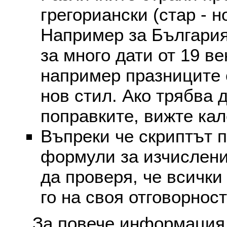
грегориански (стар - н
Например за България
за много дати от 19 в
например празниците 
нов стил. Ако трябва 
поправките, вижте ка
Въпреки че скриптът 
формули за изчислени
да проверя, че всички
го на своя отговорност
За повече информация 