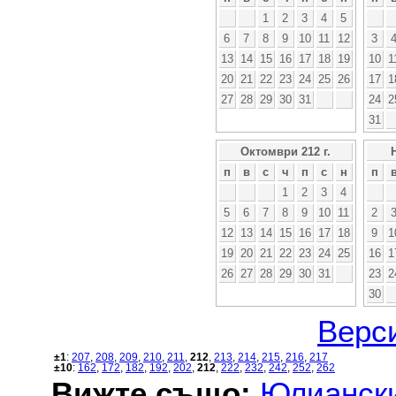
1
2
3
4
5
6
7
8
9
10
11
12
3
13
14
15
16
17
18
19
10
1
20
21
22
23
24
25
26
17
1
27
28
29
30
31
24
2
31
Октомври 212 г.
п
в
с
ч
п
с
н
п
1
2
3
4
5
6
7
8
9
10
11
2
12
13
14
15
16
17
18
9
1
19
20
21
22
23
24
25
16
1
26
27
28
29
30
31
23
2
30
Верси
±1
:
207
,
208
,
209
,
210
,
211
,
212
,
213
,
214
,
215
,
216
,
217
±10
:
162
,
172
,
182
,
192
,
202
,
212
,
222
,
232
,
242
,
252
,
262
Вижте също:
Юлиански