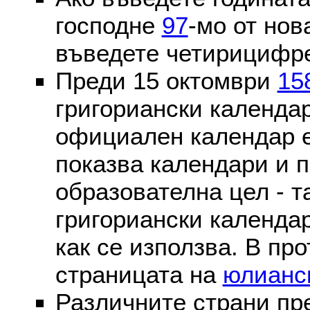
господне
97
-мо от нов
въведете четирицифре
Преди 15 октомври
15
григориански календа
официален календар 
показва календари и п
образователна цел - т
григориански календар
как се използва. В пр
страницата на
юлианс
Различните страни пр