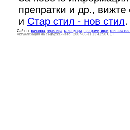
препратки и др., вижте
и
Стар стил - нов стил
.
Сайтът:
началнa
,
кирилица
,
календари
,
програми, игри
,
книга за гос
Актуализация на съдържанието : 2007-06-11 13:41:50 CET