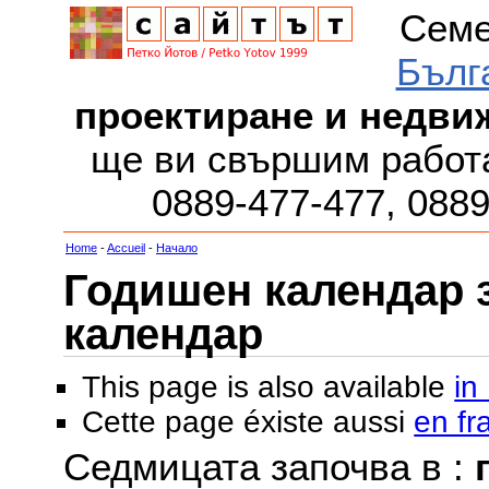
Семе
Бълг
проектиране и недви
ще ви свършим работа
0889-477-477, 088
Home
-
Accueil
-
Начало
Годишен календар за
календар
This page is also available
in
Cette page éxiste aussi
en fr
Седмицата започва в :