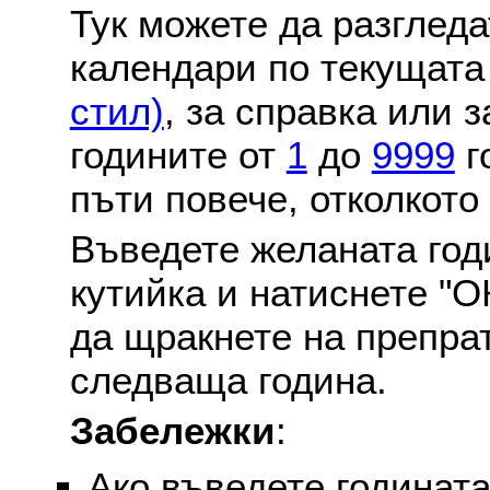
Тук можете да разглед
календари по текущат
стил)
, за справка или 
годините от
1
до
9999
г
пъти повече, отколкото
Въведете желаната годи
кутийка и натиснете "О
да щракнете на препра
следваща година.
Забележки
:
Ако въведете годината