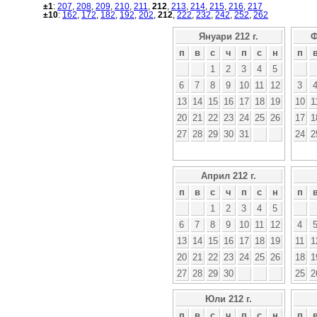
±1
:
207
,
208
,
209
,
210
,
211
,
212
,
213
,
214
,
215
,
216
,
217
±10
:
162
,
172
,
182
,
192
,
202
,
212
,
222
,
232
,
242
,
252
,
262
Януари 212 г.
Ф
п
в
с
ч
п
с
н
п
1
2
3
4
5
6
7
8
9
10
11
12
3
13
14
15
16
17
18
19
10
1
20
21
22
23
24
25
26
17
1
27
28
29
30
31
24
2
Април 212 г.
п
в
с
ч
п
с
н
п
1
2
3
4
5
6
7
8
9
10
11
12
4
13
14
15
16
17
18
19
11
1
20
21
22
23
24
25
26
18
1
27
28
29
30
25
2
Юли 212 г.
п
в
с
ч
п
с
н
п