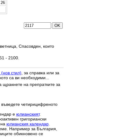
26
ветница, Спасовден, които
51 - 2100.
 (нов стил)
, за справка или за
кото са ви необходими...
да щракнете на препратките за
 въведете четирицифреното
лендар е
юлианският
.
роактивен григориански
 на
юлианския календар
.
реме. Например за България,
зниците обикновено се