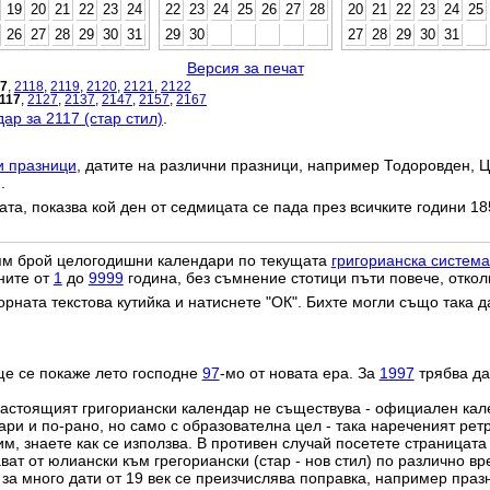
19
20
21
22
23
24
22
23
24
25
26
27
28
20
21
22
23
24
25
26
27
28
29
30
31
29
30
27
28
29
30
31
Версия за печат
17
,
2118
,
2119
,
2120
,
2121
,
2122
117
,
2127
,
2137
,
2147
,
2157
,
2167
ар за 2117 (стар стил)
.
и празници
, датите на различни празници, например Тодоровден, Ц
.
дата, показва кой ден от седмицата се пада през всичките години 18
лям брой целогодишни календари по текущата
григорианска система
ните от
1
до
9999
година, без съмнение стотици пъти повече, откол
орната текстова кутийка и натиснете "ОК". Бихте могли също така 
ще се покаже лето господне
97
-мо от новата ера. За
1997
трябва да
настоящият григориански календар не съществува - официален ка
ри и по-рано, но само с образователна цел - така нареченият рет
им, знаете как се използва. В противен случай посетете страницата
ат от юлиански към грегориански (стар - нов стил) по различно в
о за много дати от 19 век се преизчислява поправка, например пра