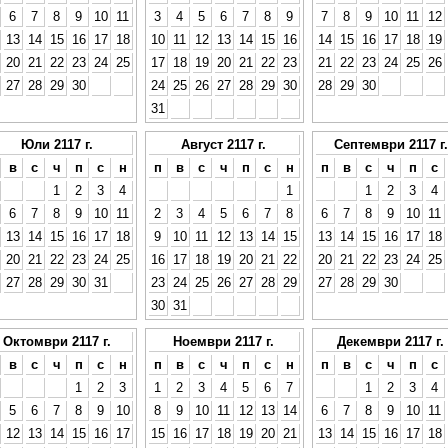
6
7
8
9
10
11
3
4
5
6
7
8
9
7
8
9
10
11
12
13
14
15
16
17
18
10
11
12
13
14
15
16
14
15
16
17
18
19
20
21
22
23
24
25
17
18
19
20
21
22
23
21
22
23
24
25
26
27
28
29
30
24
25
26
27
28
29
30
28
29
30
31
Юли 2117 г.
Август 2117 г.
Септември 2117 г.
в
с
ч
п
с
н
п
в
с
ч
п
с
н
п
в
с
ч
п
с
1
2
3
4
1
1
2
3
4
6
7
8
9
10
11
2
3
4
5
6
7
8
6
7
8
9
10
11
13
14
15
16
17
18
9
10
11
12
13
14
15
13
14
15
16
17
18
20
21
22
23
24
25
16
17
18
19
20
21
22
20
21
22
23
24
25
27
28
29
30
31
23
24
25
26
27
28
29
27
28
29
30
30
31
Октомври 2117 г.
Ноември 2117 г.
Декември 2117 г.
в
с
ч
п
с
н
п
в
с
ч
п
с
н
п
в
с
ч
п
с
1
2
3
1
2
3
4
5
6
7
1
2
3
4
5
6
7
8
9
10
8
9
10
11
12
13
14
6
7
8
9
10
11
12
13
14
15
16
17
15
16
17
18
19
20
21
13
14
15
16
17
18