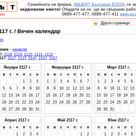
Семейната ни фирма,
АКЦЕНТ България ЕООД
, се 
недвижими имоти!
Обадете ни се, ще ви свършим работ
0889-477-477, 0889-477-411
www.acc
17 г. / Вечен календар
ish
.
.
лник
-
неделя
17
,
2118
,
2119
,
2120
,
2121
,
2122
117
,
2127
,
2137
,
2147
,
2157
,
2167
Януари 2117 г.
Февруари 2117 г.
Март 2117 г.
в
с
ч
п
с
н
п
в
с
ч
п
с
н
п
в
с
ч
п
с
1
2
3
1
2
3
4
5
6
7
1
2
3
4
5
6
5
6
7
8
9
10
8
9
10
11
12
13
14
8
9
10
11
12
13
12
13
14
15
16
17
15
16
17
18
19
20
21
15
16
17
18
19
20
19
20
21
22
23
24
22
23
24
25
26
27
28
22
23
24
25
26
27
26
27
28
29
30
31
29
30
31
Април 2117 г.
Май 2117 г.
Юни 2117 г.
в
с
ч
п
с
н
п
в
с
ч
п
с
н
п
в
с
ч
п
с
1
2
3
4
1
2
1
2
3
4
5