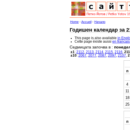
Home
-
Accueil
-
Начало
Годишен календар за 21
This page is also available
in Engl
Cette page éxiste aussi
en français
Седмицата започва в :
понеде
±1
:
2112
,
2113
,
2114
,
2115
,
2116
,
21
±10
:
2067
,
2077
,
2087
,
2097
,
2107
,
2
п
4
11
18
25
п