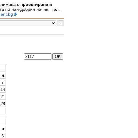
занимава с
проектиране и
а по най-добрия начин! Tел.
ent.bg
н
7
14
21
28
н
6