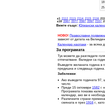
18
25
±1
:
2112
,
2113
,
2114
,
2115
,
2116
,
21
±10
:
2067
,
2077
,
2087
,
2097
,
2107
,
2
Вижте също:
Юлиански календ
НОВО!
Православни подвижн
зависят от датата на Великден
Календар наопаки
- за всяка 
За програмата
Тук можете да разгледате го
отпечатване. Валидни са годи
Въведете желаната година в г
предишна и следваща година.
Забележки
:
Ако въведете годината 97, 
число.
Преди 15 октомври
1582
г. 
Програмата показва календа
календар, ако ви е необход
Различните страни преминав
смяната е през
1916
г., кат